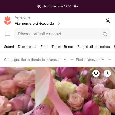
Negozi in oltre 1700 città
Yerevan
Via, numero civico, città
Ricerca articoli e negozi
Sconti
Di tendenza
Fiori
Torte di Bento
Fragole di cioccolato
Consegna fiori a domicilio in Yerevan
Fiori in Yerevan