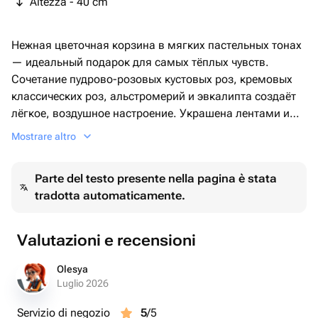
Altezza - 40 cm
Нежная цветочная корзина в мягких пастельных тонах
— идеальный подарок для самых тёплых чувств.
Сочетание пудрово-розовых кустовых роз, кремовых
классических роз, альстромерий и эвкалипта создаёт
лёгкое, воздушное настроение. Украшена лентами и
хлопком, что придаёт особое очарование и
Mostrare altro
романтичность.
Parte del testo presente nella pagina è stata
Повод: день рождения, выписка из роддома,
tradotta automaticamente.
благодарность, романтический сюрприз, просто так.
Valutazioni e recensioni
Olesya
Luglio 2026
Servizio di negozio
5
/5