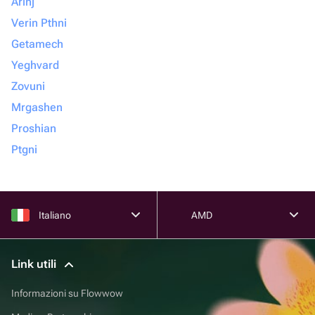
Arinj
Verin Pthni
Getamech
Yeghvard
Zovuni
Mrgashen
Proshian
Ptgni
Italiano
AMD
Link utili
Informazioni su Flowwow