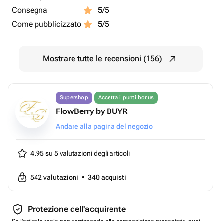
Consegna
5
/5
Come pubblicizzato
5
/5
Mostrare tutte le recensioni (156)
Supershop
Accetta i punti bonus
FlowBerry by BUYR
Andare alla pagina del negozio
4.95 su 5
valutazioni degli articoli
542
valutazioni
•
340
acquisti
Protezione dell'acquirente