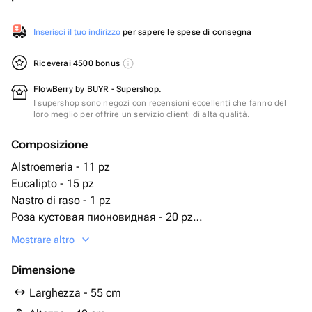
Inserisci il tuo indirizzo
per sapere le spese di consegna
Riceverai 4500 bonus
FlowBerry by BUYR - Supershop.
I supershop sono negozi con recensioni eccellenti che fanno del
loro meglio per offrire un servizio clienti di alta qualità.
Composizione
Alstroemeria - 11 pz
Eucalipto - 15 pz
Nastro di raso - 1 pz
Роза кустовая пионовидная - 20 pz
Cesto intrecciato - 1 pz
Mostrare altro
Роза французская - 9 pz
Оазис флористический - 2 pz
Dimensione
Larghezza - 55 cm