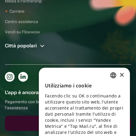
Media e Partnership
Carriere
Centro assistenza
Vendi su Flowwow
Città popolari
×
Utilizziamo i cookie
RUSSIAN
L'app è ancora più comoda!
Facendo clic su OK o continuando a
ENGLISH
utilizzare questo sito web, l'utente
Pagamento con bonus, autoconsegna, comoda chat con
UKRAINIAN
acconsente al trattamento dei propri
l'assistenza
dati personali tramite l'utilizzo di
PORTUGUESE
cookie, inclusi i servizi "Yandex
Scarica l'app
Metrica" e "Top Mail.ru", al fine di
SPANISH
analizzare l'utilizzo del sito web e