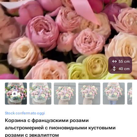
55 cm
40 cm
Stock confermato oggi
Корзина с французскими розами
альстромерией с пионовидными кустовыми
розами с эвкалиптом