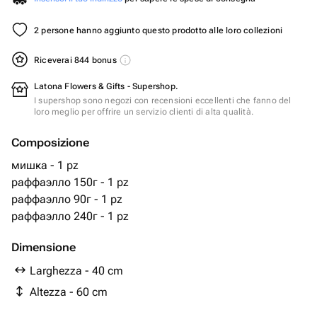
2 persone hanno aggiunto questo prodotto alle loro collezioni
Riceverai 844 bonus
Latona Flowers & Gifts - Supershop.
I supershop sono negozi con recensioni eccellenti che fanno del
loro meglio per offrire un servizio clienti di alta qualità.
Composizione
мишка - 1 pz
раффаэлло 150г - 1 pz
раффаэлло 90г - 1 pz
раффаэлло 240г - 1 pz
Dimensione
Larghezza - 40 cm
Altezza - 60 cm