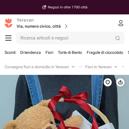
Negozi in oltre 1700 città
Yerevan
Via, numero civico, città
Ricerca articoli e negozi
Sconti
Di tendenza
Fiori
Torte di Bento
Fragole di cioccolato
Consegna fiori a domicilio in Yerevan
Fiori in Yerevan