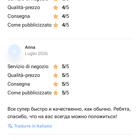
Qualità-prezzo
4
/5
Consegna
4
/5
Come pubblicizzato
4
/5
Anna
A
Luglio 2026
Servizio di negozio
5
/5
Qualità-prezzo
5
/5
Consegna
5
/5
Come pubblicizzato
5
/5
Все супер быстро и качественно, как обычно. Ребята,
спасибо, что на вас всегда можно положиться!
Tradurre in Italiano