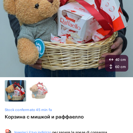
40 cm
60 cm
Stock confermato 45 min fa
Корзина с мишкой и раффаелло
Inserisci il tuo indirizzo
per sapere le spese di consegna