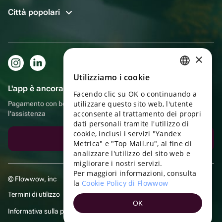
Città popolari
×
Utilizziamo i cookie
RUSSIAN
L'app è ancora più comoda!
Facendo clic su OK o continuando a
ENGLISH
utilizzare questo sito web, l'utente
Pagamento con bonus, autoconsegna, comoda chat con
UKRAINIAN
acconsente al trattamento dei propri
l'assistenza
dati personali tramite l'utilizzo di
PORTUGUESE
cookie, inclusi i servizi "Yandex
Scarica l'app
Metrica" e "Top Mail.ru", al fine di
SPANISH
analizzare l'utilizzo del sito web e
migliorare i nostri servizi.
HUNGARIAN
Per maggiori informazioni, consulta
© Flowwow, inc
ITALIAN
la
Cookie Policy di Flowwow
Termini di utilizzo
FRENCH
OK
Informativa sulla privacy
TURKISH