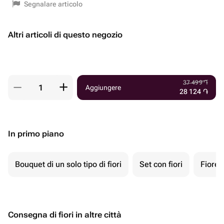
Segnalare articolo
Altri articoli di questo negozio
37 499
֏
Aggiungere
28 124
֏
In primo piano
Bouquet di un solo tipo di fiori
Set con fiori
Fiore 
Consegna di fiori in altre città