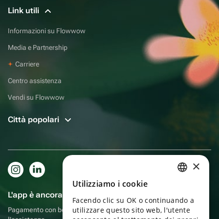
Link utili
Informazioni su Flowwow
Media e Partnership
Carriere
Centro assistenza
Vendi su Flowwow
Città popolari
×
Utilizziamo i cookie
RUSSIAN
L'app è ancora più comoda!
Facendo clic su OK o continuando a
ENGLISH
utilizzare questo sito web, l'utente
Pagamento con bonus, autoconsegna, comoda chat con
UKRAINIAN