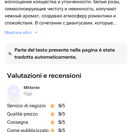
воплощение изящества и утонченности. Белые розы,
символизирующие чистоту и невинность, излучают
нежный аромат, создавая атмосферу романтики и
спокойствия. В сочетании с диантусами, которые
добавляют яркость и текстурность, букет наполняется
Mostrare altro
игривыми нотами, подчеркивающими богатство его
композиции.
Parte del testo presente nella pagina è stata
tradotta automaticamente.
Альстромерия, с её нежными , многоцветными
лепестками, придает букета особый шарм, ведь она
символизирует дружбу и привязанность. Вместе эти
Valutazioni e recensioni
цветы создают гармоничное единство, где каждый
элемент играет свою уникальную роль, дополняя и
Mittente
M
подчеркивая красоту другого.
Oggi
Servizio di negozio
5
/5
Qualità-prezzo
5
/5
Consegna
5
/5
Come pubblicizzato
5
/5