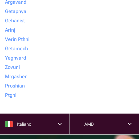
Argavand
Getapnya
Gehanist
Arinj
Verin Pthni
Getamech
Yeghvard
Zovuni
Mrgashen
Proshian
Ptgni
Italiano
AMD