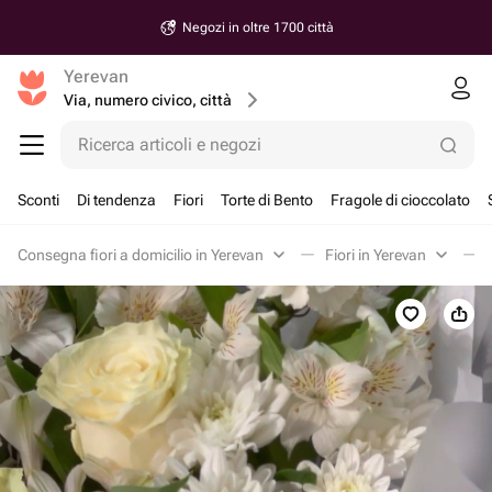
Negozi in oltre 1700 città
Yerevan
Via, numero civico, città
Ricerca articoli e negozi
Sconti
Di tendenza
Fiori
Torte di Bento
Fragole di cioccolato
Consegna fiori a domicilio in Yerevan
Fiori in Yerevan