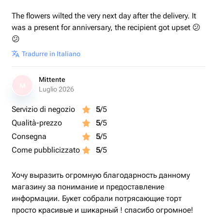
The flowers wilted the very next day after the delivery. It
was a present for anniversary, the recipient got upset 😕
😕
Tradurre in Italiano
Mittente
M
Luglio 2026
Servizio di negozio
5
/5
Qualità-prezzo
5
/5
Consegna
5
/5
Come pubblicizzato
5
/5
Хочу выразить огромную благодарность данному
магазину за понимание и предоставление
информации. Букет собрали потрясающие торт
просто красивые и шикарный ! спасибо огромное!