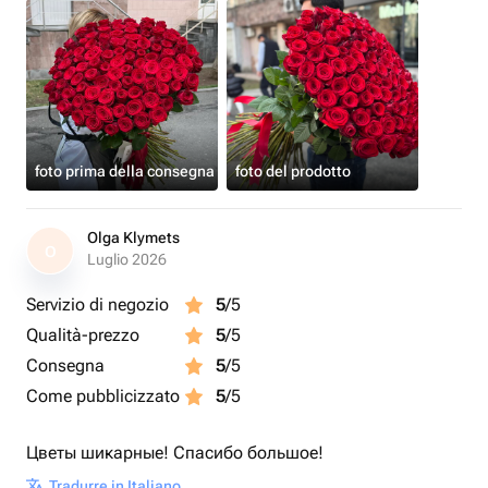
foto prima della consegna
foto del prodotto
Olga Klymets
O
Luglio 2026
Servizio di negozio
5
/5
Qualità-prezzo
5
/5
Consegna
5
/5
Come pubblicizzato
5
/5
Цветы шикарные! Спасибо большое!
Tradurre in Italiano