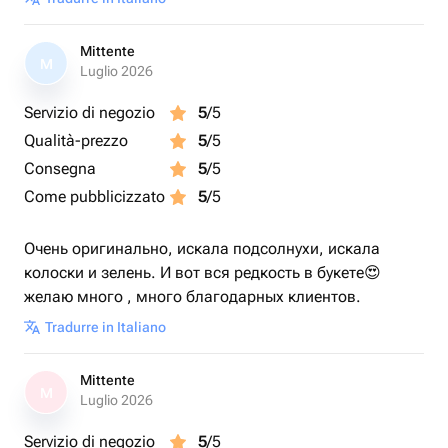
Mittente
M
Luglio 2026
Servizio di negozio
5
/5
Qualità-prezzo
5
/5
Consegna
5
/5
Come pubblicizzato
5
/5
Очень оригинально, искала подсолнухи, искала
колоски и зелень. И вот вся редкость в букете😍
желаю много , много благодарных клиентов.
Tradurre in Italiano
Mittente
M
Luglio 2026
Servizio di negozio
5
/5