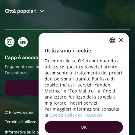
Città popolari
×
Utilizziamo i cookie
RUSSIAN
L'app è ancora più comoda!
Facendo clic su OK o continuando a
ENGLISH
utilizzare questo sito web, l'utente
Pagamento con bonus, autoconsegna, comoda chat con
UKRAINIAN
acconsente al trattamento dei propri
l'assistenza
dati personali tramite l'utilizzo di
PORTUGUESE
cookie, inclusi i servizi "Yandex
Scarica l'app
Metrica" e "Top Mail.ru", al fine di
SPANISH
analizzare l'utilizzo del sito web e
migliorare i nostri servizi.
HUNGARIAN
Per maggiori informazioni, consulta
© Flowwow, inc
ITALIAN
la
Cookie Policy di Flowwow
Termini di utilizzo
FRENCH
OK
Informativa sulla privacy
TURKISH