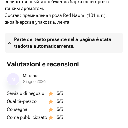
величественный монобукет из бархатистых роз с
тонким ароматом.
Состав: премиальная роза Red Naomi (101 шт.),
дизайнерская упаковка, лента
Parte del testo presente nella pagina è stata
tradotta automaticamente.
Valutazioni e recensioni
Mittente
M
Giugno 2026
Servizio di negozio
5
/5
Qualità-prezzo
5
/5
Consegna
5
/5
Come pubblicizzato
5
/5