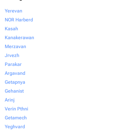
Yerevan
NOR Harberd
Kasah
Kanakerawan
Merzavan
Jrvezh
Parakar
Argavand
Getapnya
Gehanist
Arinj
Verin Pthni
Getamech
Yeghvard