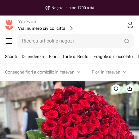
Negozi in oltre 1700 città
Yerevan
Via, numero civico, città
Ricerca articoli e negozi
Sconti
Di tendenza
Fiori
Torte di Bento
Fragole di cioccolato
Consegna fiori a domicilio in Yerevan
Fiori in Yerevan