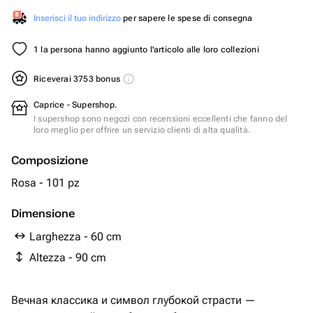
Inserisci il tuo indirizzo
per sapere le spese di consegna
1 la persona hanno aggiunto l'articolo alle loro collezioni
Riceverai 3753 bonus
Caprice - Supershop.
I supershop sono negozi con recensioni eccellenti che fanno del
loro meglio per offrire un servizio clienti di alta qualità.
Composizione
Rosa - 101 pz
Dimensione
Larghezza - 60 cm
Altezza - 90 cm
Вечная классика и символ глубокой страсти —