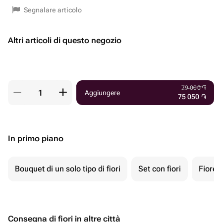
Segnalare articolo
Altri articoli di questo negozio
79 000
֏
Aggiungere
75 050
֏
In primo piano
Bouquet di un solo tipo di fiori
Set con fiori
Fiore 
Consegna di fiori in altre città