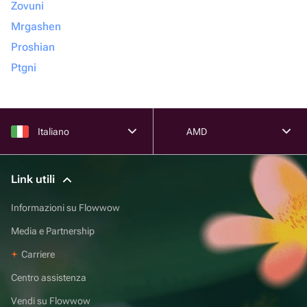
Zovuni
Mrgashen
Proshian
Ptgni
Italiano
AMD
Link utili
Informazioni su Flowwow
Media e Partnership
Carriere
Centro assistenza
Vendi su Flowwow