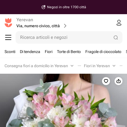
Negozi in oltre 1700 città
Yerevan
Via, numero civico, città
Ricerca articoli e negozi
Sconti
Di tendenza
Fiori
Torte di Bento
Fragole di cioccolato
Consegna fiori a domicilio in Yerevan
Fiori in Yerevan