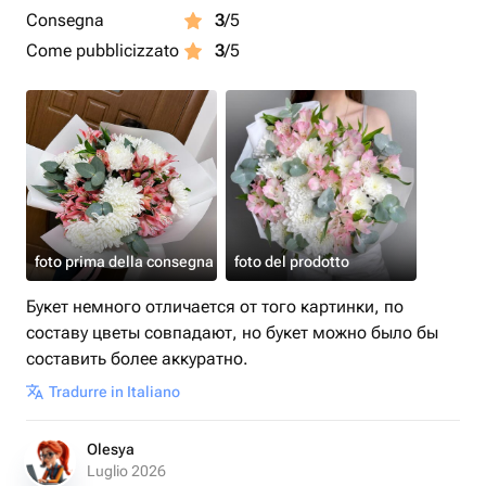
Consegna
3
/5
Come pubblicizzato
3
/5
foto prima della consegna
foto del prodotto
Букет немного отличается от того картинки, по
составу цветы совпадают, но букет можно было бы
составить более аккуратно.
Tradurre in Italiano
Olesya
Luglio 2026