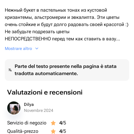
Нежный букет в пастельных тонах из кустовой
хризантемы, альстромерии и эвкалипта. Эти цветы
очень стойкие и будут долго радовать своей красотой :)
Не забудьте подрезать цветы
НЕПОСРЕДСТВЕННО перед тем как ставить в вазу
(после подрезки в течении 2-3 секунд поставьте в воду).
Mostrare altro
Не храните букет на прямых солнечных лучах и возле
отопительных приборов, чтобы сохранить цветы
Parte del testo presente nella pagina è stata
свежими как можно дольше.
tradotta automaticamente.
Обратите внимание на размеры букета и фото в
полный рост с человеком, для понимания размера
композиции, это фото есть в карточке товара :)
Valutazioni e recensioni
Dilya
Novembre 2024
Servizio di negozio
4
/5
Qualità-prezzo
4
/5