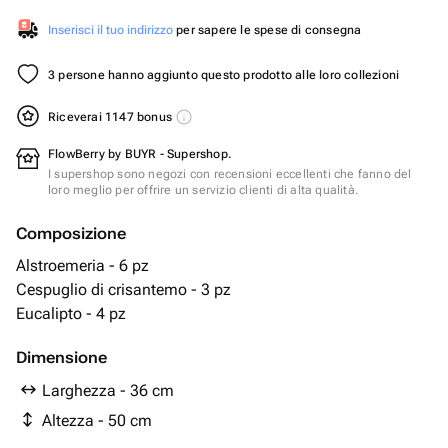
Inserisci il tuo indirizzo
per sapere le spese di consegna
3 persone hanno aggiunto questo prodotto alle loro collezioni
Riceverai 1147 bonus
FlowBerry by BUYR - Supershop.
I supershop sono negozi con recensioni eccellenti che fanno del
loro meglio per offrire un servizio clienti di alta qualità.
Composizione
Alstroemeria - 6 pz
Cespuglio di crisantemo - 3 pz
Eucalipto - 4 pz
Dimensione
Larghezza - 36 cm
Altezza - 50 cm