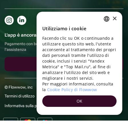
×
Utilizziamo i cookie
RUSSIAN
L'app è ancora più comoda!
Facendo clic su OK o continuando a
ENGLISH
utilizzare questo sito web, l'utente
Pagamento con bonus, autoconsegna, comoda chat con
UKRAINIAN
acconsente al trattamento dei propri
l'assistenza
dati personali tramite l'utilizzo di
PORTUGUESE
cookie, inclusi i servizi "Yandex
Scarica l'app
Metrica" e "Top Mail.ru", al fine di
SPANISH
analizzare l'utilizzo del sito web e
migliorare i nostri servizi.
HUNGARIAN
Per maggiori informazioni, consulta
© Flowwow, inc
ITALIAN
la
Cookie Policy di Flowwow
Termini di utilizzo
FRENCH
OK
Informativa sulla privacy
TURKISH
GERMAN
POLISH