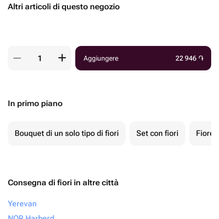
Altri articoli di questo negozio
Aggiungere
22 946
֏
In primo piano
Bouquet di un solo tipo di fiori
Set con fiori
Fiore 
Consegna di fiori in altre città
Yerevan
NOR Harberd