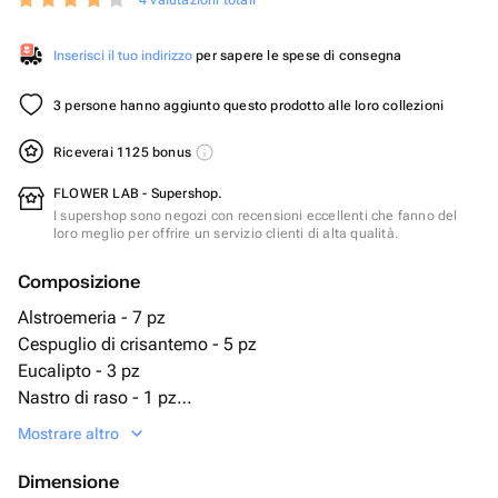
4 valutazioni totali
Inserisci il tuo indirizzo
per sapere le spese di consegna
3 persone hanno aggiunto questo prodotto alle loro collezioni
Riceverai 1125 bonus
FLOWER LAB - Supershop.
I supershop sono negozi con recensioni eccellenti che fanno del
loro meglio per offrire un servizio clienti di alta qualità.
Composizione
Alstroemeria - 7 pz
Cespuglio di crisantemo - 5 pz
Eucalipto - 3 pz
Nastro di raso - 1 pz
Дизайнерская упаковка - 2 pz
Mostrare altro
Dimensione