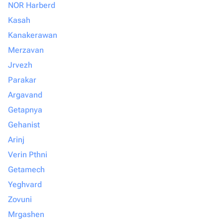
NOR Harberd
Kasah
Kanakerawan
Merzavan
Jrvezh
Parakar
Argavand
Getapnya
Gehanist
Arinj
Verin Pthni
Getamech
Yeghvard
Zovuni
Mrgashen