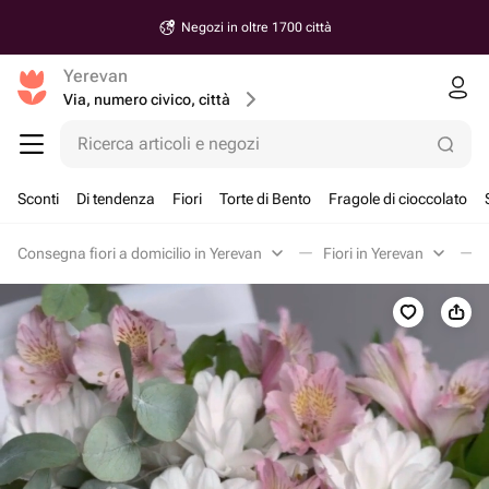
Negozi in oltre 1700 città
Yerevan
Via, numero civico, città
Ricerca articoli e negozi
Sconti
Di tendenza
Fiori
Torte di Bento
Fragole di cioccolato
Consegna fiori a domicilio in Yerevan
Fiori in Yerevan