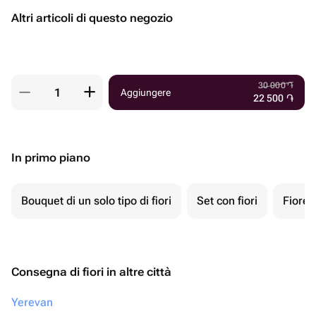
Altri articoli di questo negozio
30 000
֏
Aggiungere
22 500
֏
In primo piano
Bouquet di un solo tipo di fiori
Set con fiori
Fiore 
Consegna di fiori in altre città
Yerevan