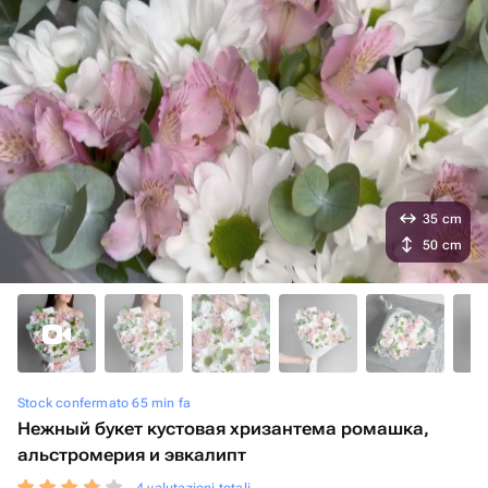
35 cm
50 cm
Stock confermato 65 min fa
Нежный букет кустовая хризантема ромашка,
альстромерия и эвкалипт