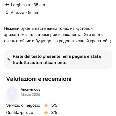
Larghezza - 35 cm
Altezza - 50 cm
Нежный букет в пастельных тонах из кустовой
хризантемы, альстромерии и эвкалипта. Эти цветы
очень стойкие и будут долго радовать своей красотой :)
Parte del testo presente nella pagina è stata
tradotta automaticamente.
Valutazioni e recensioni
Anonymous
A
Marzo 2026
Servizio di negozio
5
/5
Qualità-prezzo
3
/5