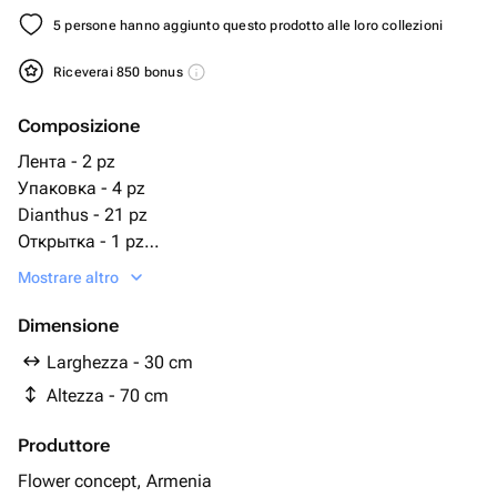
5 persone hanno aggiunto questo prodotto alle loro collezioni
Riceverai 850 bonus
Composizione
Лента - 2 pz
Упаковка - 4 pz
Dianthus - 21 pz
Открытка - 1 pz
Визитка - 1 pz
Mostrare altro
советы по уходу - 1 pz
Dimensione
Larghezza - 30 cm
Altezza - 70 cm
Produttore
Flower concept, Armenia