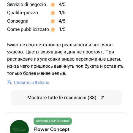
Servizio di negozio
4
/5
Qualità-prezzo
1
/5
Consegna
4
/5
Come pubblicizzato
1
/5
Букет не соответствовал реальности и выглядит
ужасно. Цветы завявшие и дня не простоят. При
распаковке из упаковки видео переломаные цветы,
из-за чего пришлось выкинуть пол букета и оставить
только более менее целые.
Tradurre in Italiano
Mostrare tutte le recensioni (38)
Accetta i punti bonus
Flower Concept