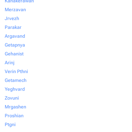
Kanakerawan
Merzavan
Jrvezh
Parakar
Argavand
Getapnya
Gehanist
Arinj
Verin Pthni
Getamech
Yeghvard
Zovuni
Mrgashen
Proshian
Ptgni