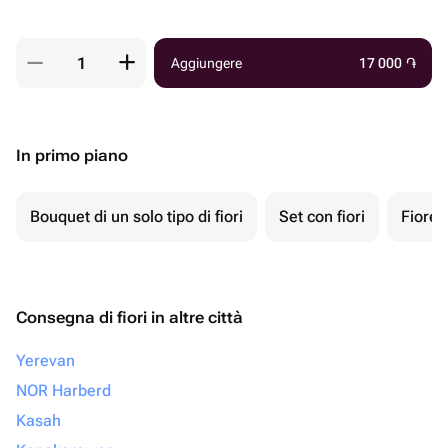
Aggiungere
17 000
֏
In primo piano
Bouquet di un solo tipo di fiori
Set con fiori
Fiore 
Consegna di fiori in altre città
Yerevan
NOR Harberd
Kasah