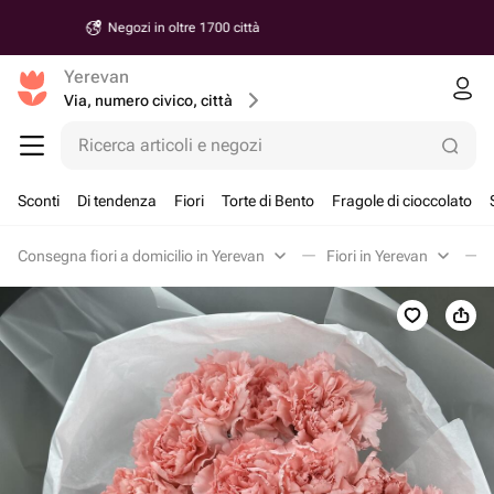
Consegna a partire da 30 minuti
Yerevan
Via, numero civico, città
Ricerca articoli e negozi
Sconti
Di tendenza
Fiori
Torte di Bento
Fragole di cioccolato
Consegna fiori a domicilio in Yerevan
Fiori in Yerevan