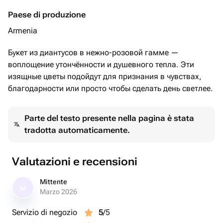
Paese di produzione
Armenia
Букет из диантусов в нежно-розовой гамме —
воплощение утончённости и душевного тепла. Эти
изящные цветы подойдут для признания в чувствах,
благодарности или просто чтобы сделать день светлее.
Parte del testo presente nella pagina è stata
tradotta automaticamente.
Valutazioni e recensioni
Mittente
M
Marzo 2026
Servizio di negozio
5
/5