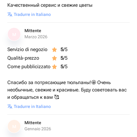
Качественный сервис и свежие цветы
Tradurre in Italiano
Mittente
M
Marzo 2026
Servizio di negozio
5
/5
Qualità-prezzo
5
/5
Come pubblicizzato
5
/5
Спасибо за потрясающие тюльпаны!🤩 Очень
необычные, свежие и красивые. Буду советовать вас
и обращаться к вам 🥰
Tradurre in Italiano
Mittente
M
Gennaio 2026