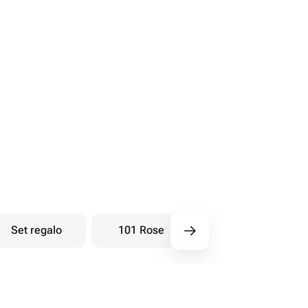
Set regalo
101 Rose
Bouquet di bacche