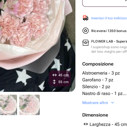
Inserisci il tuo indirizzo
Riceverai 1350 bonu
FLOWER LAB - Super
I supershop sono nego
del loro meglio per offr
Composizione
Alstroemeria - 3 pz
45 cm
Garofano - 7 pz
55 cm
Silenzio - 2 pz
Nastro di raso - 1 pz
Confezione di design -
Mostrare altro
Dimensione
Larghezza - 45 cm