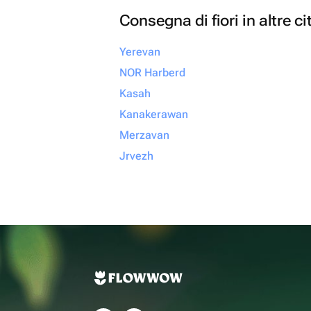
Consegna di fiori in altre ci
Yerevan
NOR Harberd
Kasah
Kanakerawan
Merzavan
Jrvezh