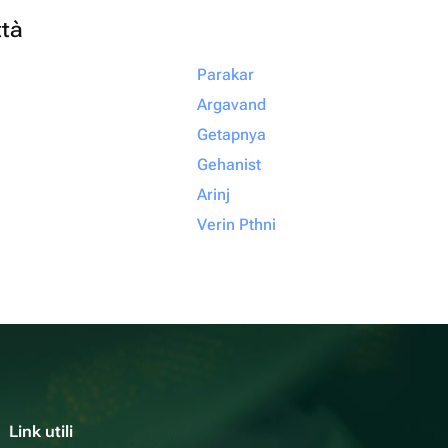
ttà
Parakar
Argavand
Getapnya
Gehanist
Arinj
Verin Pthni
Link utili