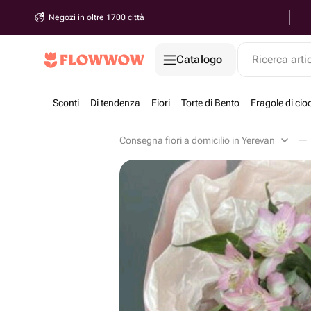
Negozi in oltre 1700 città
Catalogo
Ricerca arti
Sconti
Di tendenza
Fiori
Torte di Bento
Fragole di cio
Consegna fiori a domicilio in Yerevan