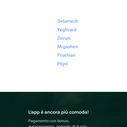
Getamech
Yeghvard
Zovuni
Mrgashen
Proshian
Ptgni
L'app è ancora più comoda!
Pagamento con bonus,
autoconsegna, comoda chat con