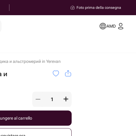
Foto prima della consegna
AMD
дика и альстромерий in Yerevan
а и
ungere al carrello
Acquistare ora