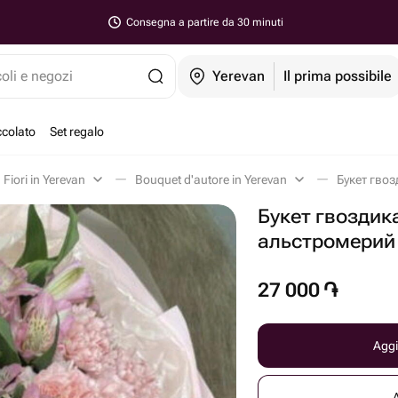
Consegna a partire da 30 minuti
coli e negozi
Yerevan
Il prima possibile
ccolato
Set regalo
Fiori in Yerevan
Bouquet d'autore in Yerevan
Букет гвоз
Букет гвоздик
альстромерий
27 000
֏
Aggi