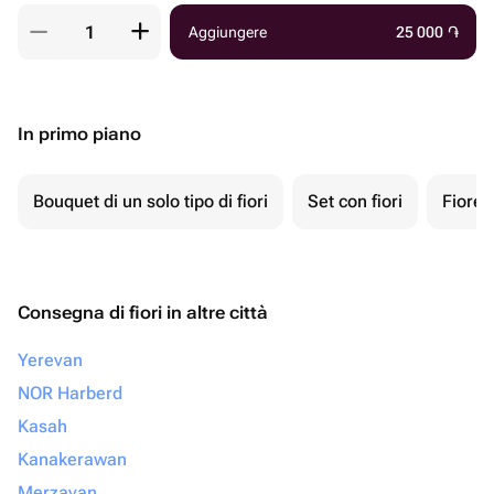
Aggiungere
25 000
֏
In primo piano
Bouquet di un solo tipo di fiori
Set con fiori
Fiore 
Consegna di fiori in altre città
Yerevan
NOR Harberd
Kasah
Kanakerawan
Merzavan