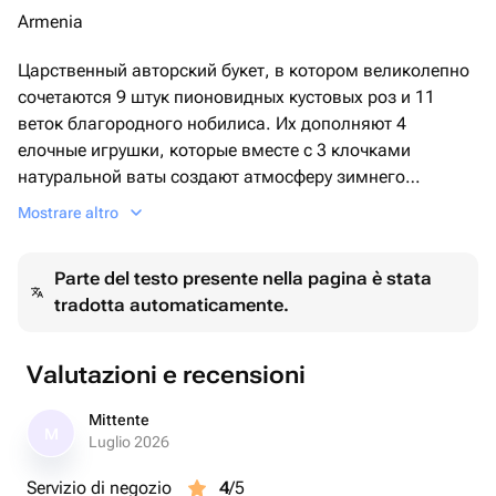
Armenia
Царственный авторский букет, в котором великолепно
сочетаются 9 штук пионовидных кустовых роз и 11
веток благородного нобилиса. Их дополняют 4
елочные игрушки, которые вместе с 3 клочками
натуральной ваты создают атмосферу зимнего
волшебства. Все это гармонично упаковано в 1
Mostrare altro
деревянную коробку, подчеркивающую эксклюзивность
композиции.
Parte del testo presente nella pagina è stata
tradotta automaticamente.
Valutazioni e recensioni
Mittente
M
Luglio 2026
Servizio di negozio
4
/5