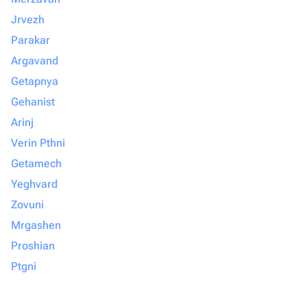
Jrvezh
Parakar
Argavand
Getapnya
Gehanist
Arinj
Verin Pthni
Getamech
Yeghvard
Zovuni
Mrgashen
Proshian
Ptgni