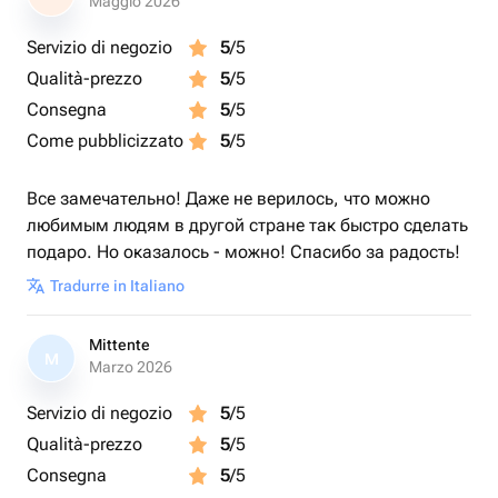
Maggio 2026
Servizio di negozio
5
/5
Qualità-prezzo
5
/5
Consegna
5
/5
Come pubblicizzato
5
/5
Все замечательно! Даже не верилось, что можно
любимым людям в другой стране так быстро сделать
подаро. Но оказалось - можно! Спасибо за радость!
Tradurre in Italiano
Mittente
M
Marzo 2026
Servizio di negozio
5
/5
Qualità-prezzo
5
/5
Consegna
5
/5