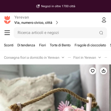
Negozi in oltre 1700 città
Yerevan
Via, numero civico, città
Ricerca articoli e negozi
Sconti
Di tendenza
Fiori
Torte di Bento
Fragole di cioccolato
Consegna fiori a domicilio in Yerevan
Fiori in Yerevan