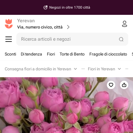
Negozi in oltre 1700 città
Yerevan
Via, numero civico, città
Ricerca articoli e negozi
Sconti
Di tendenza
Fiori
Torte di Bento
Fragole di cioccolato
Consegna fiori a domicilio in Yerevan
Fiori in Yerevan