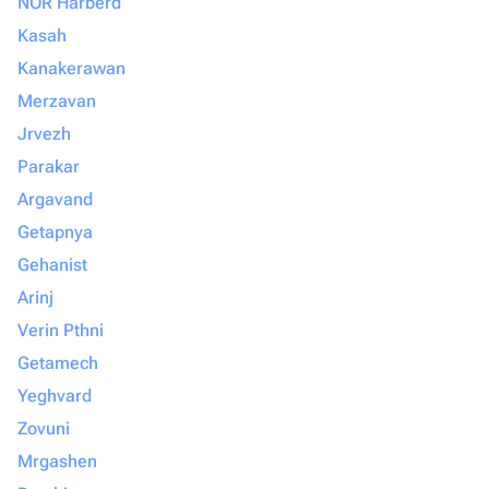
NOR Harberd
Kasah
Kanakerawan
Merzavan
Jrvezh
Parakar
Argavand
Getapnya
Gehanist
Arinj
Verin Pthni
Getamech
Yeghvard
Zovuni
Mrgashen