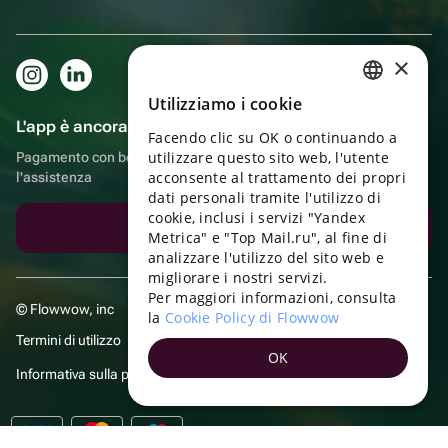
×
Utilizziamo i cookie
RUSSIAN
L'app è ancora più comoda!
Facendo clic su OK o continuando a
ENGLISH
utilizzare questo sito web, l'utente
Pagamento con bonus, autoconsegna, comoda chat con
UKRAINIAN
acconsente al trattamento dei propri
l'assistenza
dati personali tramite l'utilizzo di
PORTUGUESE
cookie, inclusi i servizi "Yandex
Scarica l'app
Metrica" e "Top Mail.ru", al fine di
SPANISH
analizzare l'utilizzo del sito web e
migliorare i nostri servizi.
HUNGARIAN
Per maggiori informazioni, consulta
© Flowwow, inc
ITALIAN
la
Cookie Policy di Flowwow
Termini di utilizzo
FRENCH
OK
Informativa sulla privacy
TURKISH
GERMAN
POLISH