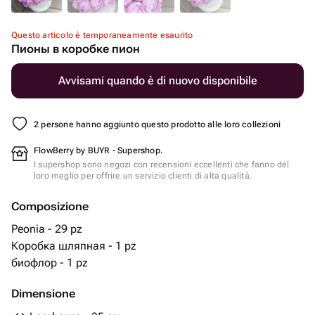
Questo articolo è temporaneamente esaurito
Пионы в коробке пион
Avvisami quando è di nuovo disponibile
2 persone hanno aggiunto questo prodotto alle loro collezioni
FlowBerry by BUYR - Supershop.
I supershop sono negozi con recensioni eccellenti che fanno del
loro meglio per offrire un servizio clienti di alta qualità.
Composizione
Peonia - 29 pz
Коробка шляпная - 1 pz
биофлор - 1 pz
Dimensione