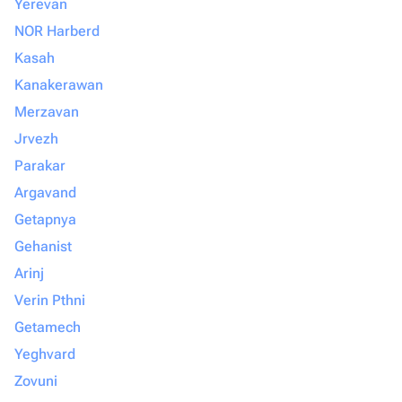
Yerevan
NOR Harberd
Kasah
Kanakerawan
Merzavan
Jrvezh
Parakar
Argavand
Getapnya
Gehanist
Arinj
Verin Pthni
Getamech
Yeghvard
Zovuni