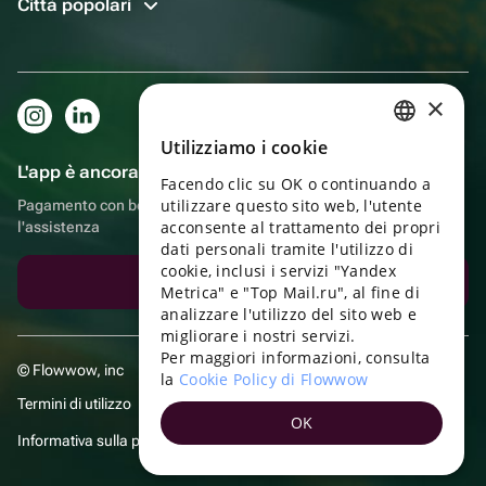
Città popolari
×
Utilizziamo i cookie
RUSSIAN
L'app è ancora più comoda!
Facendo clic su OK o continuando a
ENGLISH
utilizzare questo sito web, l'utente
Pagamento con bonus, autoconsegna, comoda chat con
UKRAINIAN
acconsente al trattamento dei propri
l'assistenza
dati personali tramite l'utilizzo di
PORTUGUESE
cookie, inclusi i servizi "Yandex
Scarica l'app
Metrica" e "Top Mail.ru", al fine di
SPANISH
analizzare l'utilizzo del sito web e
migliorare i nostri servizi.
HUNGARIAN
Per maggiori informazioni, consulta
© Flowwow, inc
ITALIAN
la
Cookie Policy di Flowwow
Termini di utilizzo
FRENCH
OK
Informativa sulla privacy
TURKISH
GERMAN