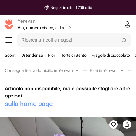
Negozi in oltre 1700 città
Yerevan
Via, numero civico, città
Ricerca articoli e negozi
Sconti
Di tendenza
Fiori
Torte di Bento
Fragole di cioccolato
Consegna fiori a domicilio in Yerevan
Fiori in Yerevan
Articolo non disponibile, ma è possibile sfogliare altre
opzioni
sulla home page