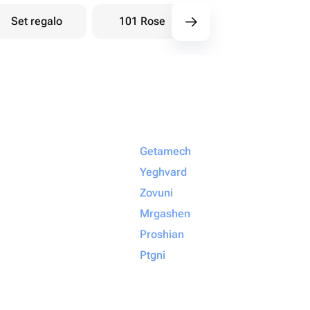
Set regalo
101 Rose
Bouquet di bacche
Getamech
Yeghvard
Zovuni
Mrgashen
Proshian
Ptgni