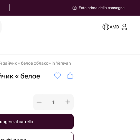
Foto prima della consegna
AMD
зайчик « белое облако» in Yerevan
чик « белое
ungere al carrello
Acquistare ora