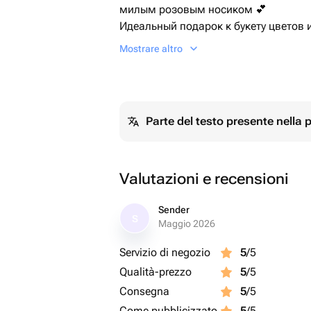
милым розовым носиком 💕
Идеальный подарок к букету цветов 
внимания. Приятный на ощупь, аккур
Mostrare altro
дарит тёплые эмоции с первого взгл
Подойдёт для детей и взрослых — д
сюрприза или просто чтобы порадов
Parte del testo presente nella
Valutazioni e recensioni
Sender
S
Maggio 2026
Servizio di negozio
5
/5
Qualità-prezzo
5
/5
Consegna
5
/5
Come pubblicizzato
5
/5