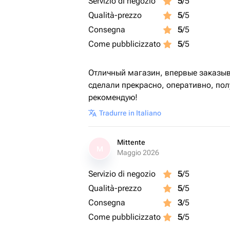
Servizio di negozio
5
/5
Qualità-prezzo
5
/5
Consegna
5
/5
Come pubblicizzato
5
/5
Отличный магазин, впервые заказыва
сделали прекрасно, оперативно, полу
рекомендую!
Tradurre in Italiano
Mittente
M
Maggio 2026
Servizio di negozio
5
/5
Qualità-prezzo
5
/5
Consegna
3
/5
Come pubblicizzato
5
/5