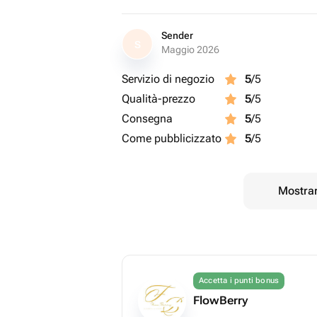
Sender
S
Maggio 2026
Servizio di negozio
5
/5
Qualità-prezzo
5
/5
Consegna
5
/5
Come pubblicizzato
5
/5
Mostrar
Accetta i punti bonus
FlowBerry