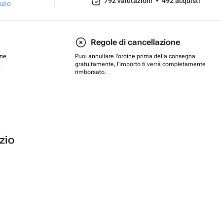
792
valutazioni
•
492
acquisti
ozio
Regole di cancellazione
one
Puoi annullare l'ordine prima della consegna
.
gratuitamente, l'importo ti verrà completamente
rimborsato.
ozio