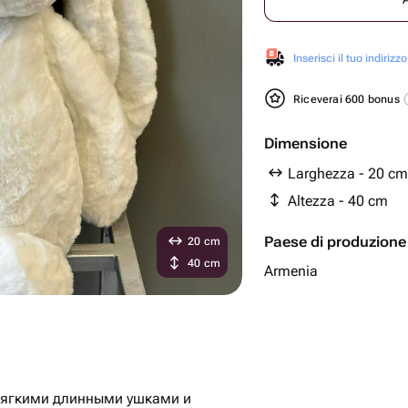
Inserisci il tuo indirizzo
Riceverai 600 bonus
Dimensione
Larghezza - 20 cm
Altezza - 40 cm
Paese di produzione
20 cm
40 cm
Armenia
мягкими длинными ушками и