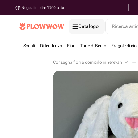
Negozi in oltre 1700 città
Catalogo
Ricerca arti
Sconti
Di tendenza
Fiori
Torte di Bento
Fragole di cio
Consegna fiori a domicilio in Yerevan