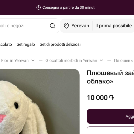
Consegna a partire da 30 minuti
coli e negozi
Yerevan
Il prima possibile
ccolato
Set regalo
Set di prodotti deliziosi
Fiori in Yerevan
Giocattoli morbidi in Yerevan
Плюшевый 
Плюшевый зай
облако»
10 000
֏
Aggi