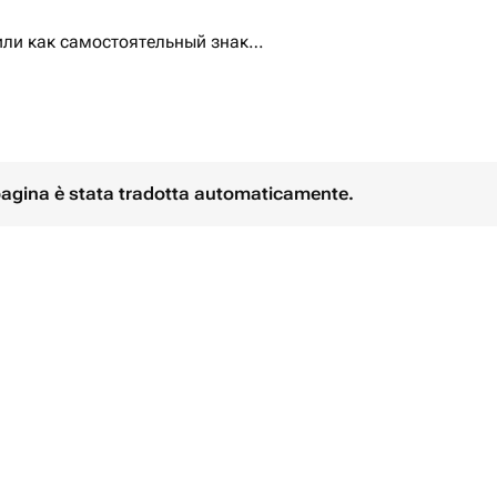
или как самостоятельный знак
атно выполнен, создаёт уют и
яда.
ля дня рождения, романтического
ать близкого человека.
 pagina è stata tradotta automaticamente.