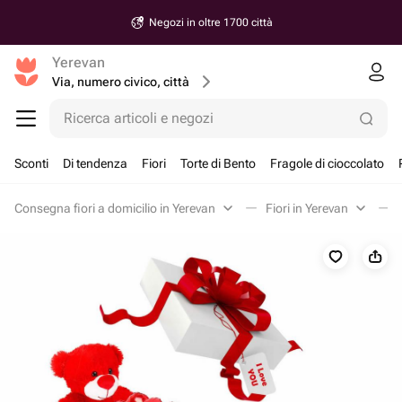
Negozi in oltre 1700 città
Yerevan
Via, numero civico, città
Ricerca articoli e negozi
Sconti
Di tendenza
Fiori
Torte di Bento
Fragole di cioccolato
Consegna fiori a domicilio in Yerevan
Fiori in Yerevan