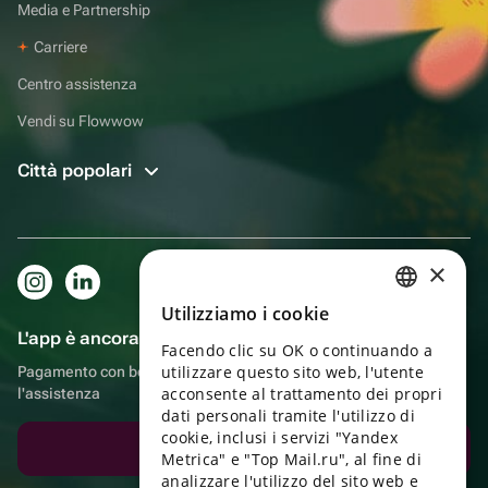
Media e Partnership
Carriere
Centro assistenza
Vendi su Flowwow
Città popolari
×
Utilizziamo i cookie
RUSSIAN
L'app è ancora più comoda!
Facendo clic su OK o continuando a
ENGLISH
utilizzare questo sito web, l'utente
Pagamento con bonus, autoconsegna, comoda chat con
UKRAINIAN
acconsente al trattamento dei propri
l'assistenza
dati personali tramite l'utilizzo di
PORTUGUESE
cookie, inclusi i servizi "Yandex
Scarica l'app
Metrica" e "Top Mail.ru", al fine di
SPANISH
analizzare l'utilizzo del sito web e