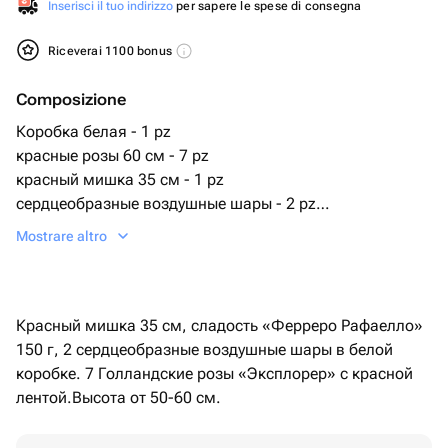
Inserisci il tuo indirizzo
per sapere le spese di consegna
Riceverai 1100 bonus
Composizione
Коробка белая - 1 pz
красные розы 60 см - 7 pz
красный мишка 35 см - 1 pz
сердцеобразные воздушные шары - 2 pz
ферреро раффаэлло 150 г. - 1 pz
Mostrare altro
Красный мишка 35 см, сладость «Ферреро Рафаелло»
150 г, 2 сердцеобразные воздушные шары в белой
коробке. 7 Голландские розы «Эксплорер» с красной
лентой.Высота от 50-60 см.