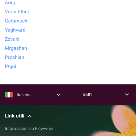
Arinj
Verin Pthni
Getamech
Yeghvard
Zovuni
Mrgashen
Proshian
Ptgni
Italiano
AMD
Link utili
Informazioni su Flowwow