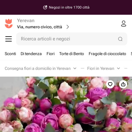
Negozi in oltre 1700 città
Yerevan
Via, numero civico, città
Ricerca articoli e negozi
Sconti
Di tendenza
Fiori
Torte di Bento
Fragole di cioccolato
Consegna fiori a domicilio in Yerevan
Fiori in Yerevan