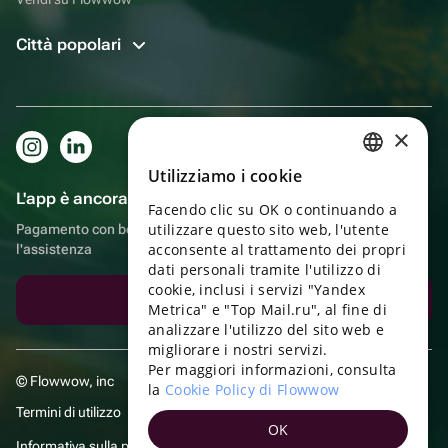
Città popolari
×
Utilizziamo i cookie
RUSSIAN
L'app è ancora più comoda!
Facendo clic su OK o continuando a
ENGLISH
utilizzare questo sito web, l'utente
Pagamento con bonus, autoconsegna, comoda chat con
UKRAINIAN
acconsente al trattamento dei propri
l'assistenza
dati personali tramite l'utilizzo di
PORTUGUESE
cookie, inclusi i servizi "Yandex
Scarica l'app
Metrica" e "Top Mail.ru", al fine di
SPANISH
analizzare l'utilizzo del sito web e
migliorare i nostri servizi.
HUNGARIAN
Per maggiori informazioni, consulta
© Flowwow, inc
ITALIAN
la
Cookie Policy di Flowwow
Termini di utilizzo
FRENCH
OK
Informativa sulla privacy