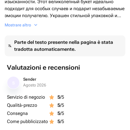
изысканности. Этот великолепный букет идеально
подходит для особых случаев и подарит незабываемые
эмоции получателю. Украшен стильной упаковкой и
перевязан атласной лентой, добавляющей букету
Mostrare altro
элегантности.
Parte del testo presente nella pagina è stata
tradotta automaticamente.
Valutazioni e recensioni
Sender
S
Agosto 2026
Servizio di negozio
5
/5
Qualità-prezzo
5
/5
Consegna
5
/5
Come pubblicizzato
5
/5