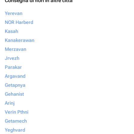
Consegna di fiori in altre città
Yerevan
NOR Harberd
Kasah
Kanakerawan
Merzavan
Jrvezh
Parakar
Argavand
Getapnya
Gehanist
Arinj
Verin Pthni
Getamech
Yeghvard