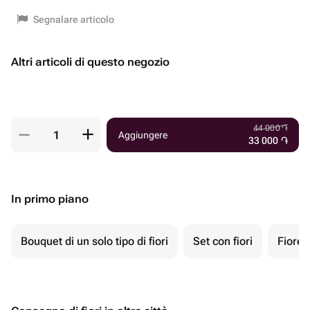
Segnalare articolo
Altri articoli di questo negozio
44 000
֏
Aggiungere
33 000
֏
In primo piano
Bouquet di un solo tipo di fiori
Set con fiori
Fiore 