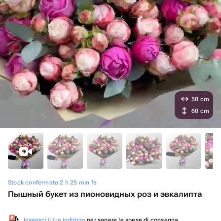
50 cm
60 cm
Stock confermato 2 h 25 min fa
Пышный букет из пионовидных роз и эвкалипта
Inserisci il tuo indirizzo
per sapere le spese di consegna