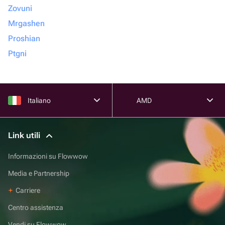
Zovuni
Mrgashen
Proshian
Ptgni
Italiano
AMD
Link utili
Informazioni su Flowwow
Media e Partnership
Carriere
Centro assistenza
Vendi su Flowwow