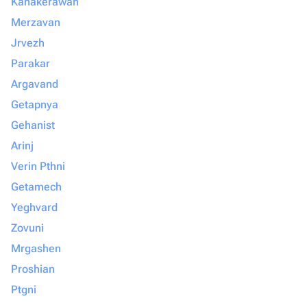
Kanakerawan
Merzavan
Jrvezh
Parakar
Argavand
Getapnya
Gehanist
Arinj
Verin Pthni
Getamech
Yeghvard
Zovuni
Mrgashen
Proshian
Ptgni