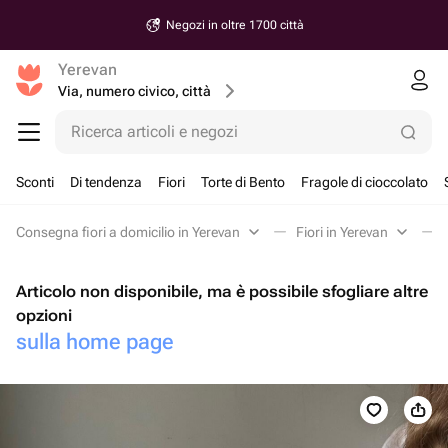
Negozi in oltre 1700 città
Yerevan
Via, numero civico, città
Ricerca articoli e negozi
Sconti
Di tendenza
Fiori
Torte di Bento
Fragole di cioccolato
Consegna fiori a domicilio in Yerevan
Fiori in Yerevan
Articolo non disponibile, ma è possibile sfogliare altre
opzioni
sulla home page