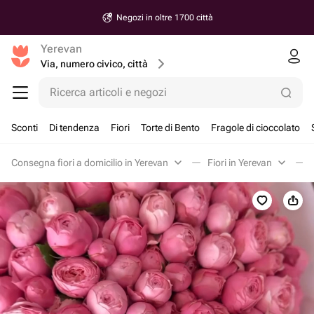
Negozi in oltre 1700 città
Yerevan
Via, numero civico, città
Ricerca articoli e negozi
Sconti
Di tendenza
Fiori
Torte di Bento
Fragole di cioccolato
Consegna fiori a domicilio in Yerevan
Fiori in Yerevan