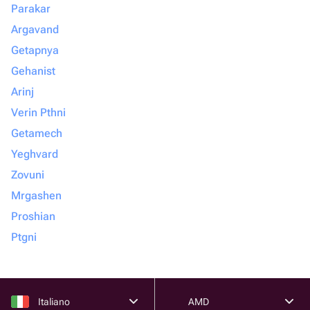
Parakar
Argavand
Getapnya
Gehanist
Arinj
Verin Pthni
Getamech
Yeghvard
Zovuni
Mrgashen
Proshian
Ptgni
Italiano
AMD