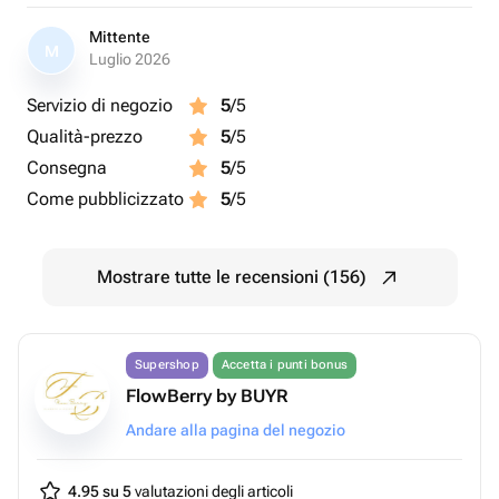
Mittente
M
Luglio 2026
Servizio di negozio
5
/5
Qualità-prezzo
5
/5
Consegna
5
/5
Come pubblicizzato
5
/5
Mostrare tutte le recensioni (156)
Supershop
Accetta i punti bonus
FlowBerry by BUYR
Andare alla pagina del negozio
4.95 su 5
valutazioni degli articoli