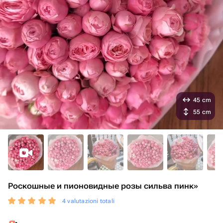
45 cm
55 cm
Роскошные и пионовидные розы сильва пинк»
4 valutazioni totali