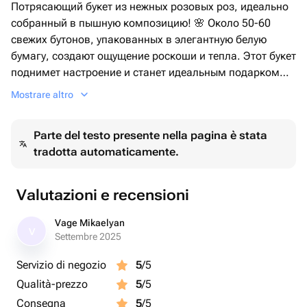
Потрясающий букет из нежных розовых роз, идеально
собранный в пышную композицию! 🌸 Около 50-60
свежих бутонов, упакованных в элегантную белую
бумагу, создают ощущение роскоши и тепла. Этот букет
поднимет настроение и станет идеальным подарком
для любого случая — дня рождения, свидания или
Mostrare altro
просто для выражения любви. Закажите прямо сейчас
и подарите немного счастья!
Parte del testo presente nella pagina è stata
tradotta automaticamente.
Valutazioni e recensioni
Vage Mikaelyan
V
Settembre 2025
Servizio di negozio
5
/5
Qualità-prezzo
5
/5
Consegna
5
/5