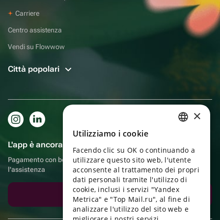
Carriere
Centro assistenza
Vendi su Flowwow
Città popolari
×
Utilizziamo i cookie
RUSSIAN
L'app è ancora più comoda!
Facendo clic su OK o continuando a
ENGLISH
utilizzare questo sito web, l'utente
Pagamento con bonus, autoconsegna, comoda chat con
UKRAINIAN
acconsente al trattamento dei propri
l'assistenza
dati personali tramite l'utilizzo di
PORTUGUESE
cookie, inclusi i servizi "Yandex
Scarica l'app
Metrica" e "Top Mail.ru", al fine di
SPANISH
analizzare l'utilizzo del sito web e
migliorare i nostri servizi.
HUNGARIAN