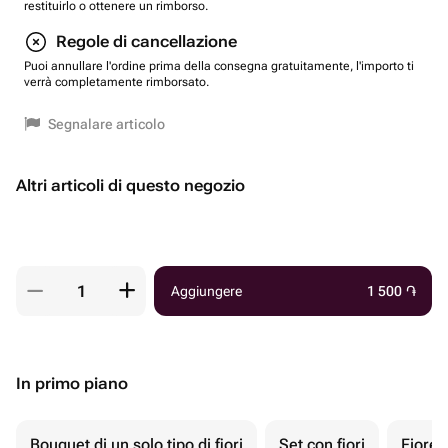
restituirlo o ottenere un rimborso.
Regole di cancellazione
Puoi annullare l'ordine prima della consegna gratuitamente, l'importo ti
verrà completamente rimborsato.
Segnalare articolo
Altri articoli di questo negozio
Aggiungere
1 500
֏
In primo piano
Bouquet di un solo tipo di fiori
Set con fiori
Fiore 