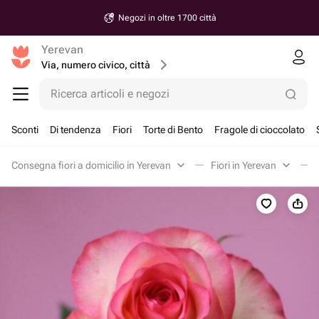
Negozi in oltre 1700 città
Yerevan
Via, numero civico, città
Ricerca articoli e negozi
Sconti
Di tendenza
Fiori
Torte di Bento
Fragole di cioccolato
Consegna fiori a domicilio in Yerevan
Fiori in Yerevan