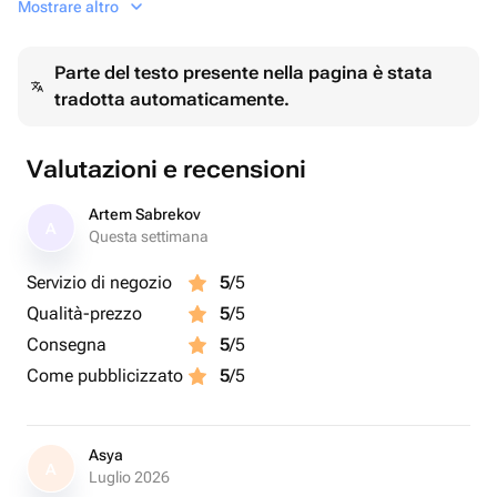
Mostrare altro
комментарии к заказу.
По всем вопросам с нами можно связаться по кнопке
Parte del testo presente nella pagina è stata
«написать». Не нашли что искали? Также напишите
tradotta automaticamente.
нам об этом. Будем рады помочь и по возможности
подобрать все необходимое 🌸
Valutazioni e recensioni
Artem Sabrekov
A
Questa settimana
Servizio di negozio
5
/5
Qualità-prezzo
5
/5
Consegna
5
/5
Come pubblicizzato
5
/5
Asya
A
Luglio 2026