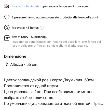
Inserisci il tuo indirizzo
per sapere le spese di consegna
2 persone hanno aggiunto questo prodotto alle loro collezioni
Riceverai 45 bonus
Sweet Story - Supershop.
I supershop sono negozi con recensioni eccellenti che fanno del
loro meglio per offrire un servizio clienti di alta qualità.
Dimensione
Altezza - 55 cm
Цветок голландской розы сорта Джумилия. 60см.
Поставляется от одной штуки.
Цена указана за 1шт. При необходимости можно
выбрать любое количество.
По умолчанию упаковывается атласной лентой. При
желании дизайнерской упаковки напишите об этом в