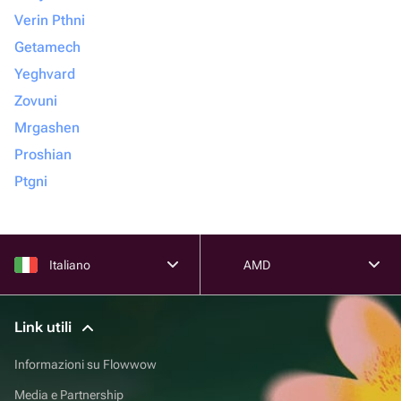
Verin Pthni
Getamech
Yeghvard
Zovuni
Mrgashen
Proshian
Ptgni
Italiano
AMD
Link utili
Informazioni su Flowwow
Media e Partnership