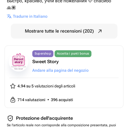
Быстро, красиво, учли все пожелания 🩷 спасибо
🙏🏽
Tradurre in Italiano
Mostrare tutte le recensioni (202)
Supershop
Accetta i punti bonus
Sweet Story
Andare alla pagina del negozio
4.94 su 5
valutazioni degli articoli
714
valutazioni
•
396
acquisti
Protezione dell'acquirente
Se l'articolo reale non corrisponde alla composizione presentata, puoi