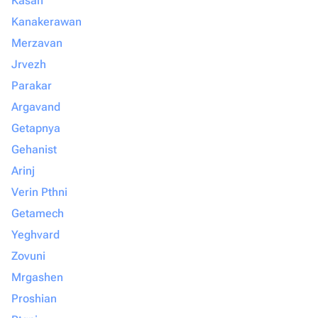
Kasah
Kanakerawan
Merzavan
Jrvezh
Parakar
Argavand
Getapnya
Gehanist
Arinj
Verin Pthni
Getamech
Yeghvard
Zovuni
Mrgashen
Proshian