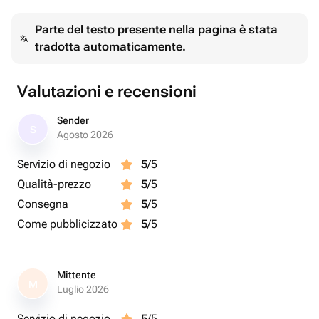
близкого человека.
Parte del testo presente nella pagina è stata
tradotta automaticamente.
Подходит для:
• Признания в чувствах,
• Подарка на день рождения или юбилей,
Valutazioni e recensioni
• Создания праздничного настроения.
Sender
S
Agosto 2026
Servizio di negozio
5
/5
Qualità-prezzo
5
/5
Consegna
5
/5
Come pubblicizzato
5
/5
Mittente
M
Luglio 2026
Servizio di negozio
5
/5