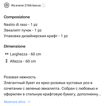
Riceverai 2186 bonus
Composizione
Nastro di raso - 1 pz
Эвкалипт пучок - 1 pz
Упаковка дизайнерская крафт - 1 pz
Dimensione
Larghezza - 60 cm
Altezza - 60 cm
Розовая нежность
Элегантный букет из ярко-розовых кустовых роз в
сочетании с зеленью эвкалипта. Собран с любовью и
оформлен в стильную крафтовую бумагу, дополненную
ярко-розовой лентой. Этот букет — идеальный выбор
Mostrare altro
для особых моментов или просто чтобы порадовать