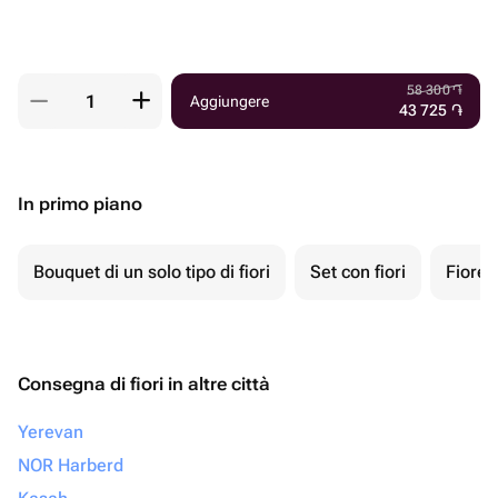
58 300
֏
Aggiungere
43 725
֏
In primo piano
Bouquet di un solo tipo di fiori
Set con fiori
Fiore 
Consegna di fiori in altre città
Yerevan
NOR Harberd