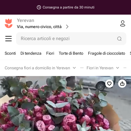
Consegna a partire da 30 minuti
Yerevan
Via, numero civico, città
Ricerca articoli e negozi
Sconti
Di tendenza
Fiori
Torte di Bento
Fragole di cioccolato
Consegna fiori a domicilio in Yerevan
Fiori in Yerevan