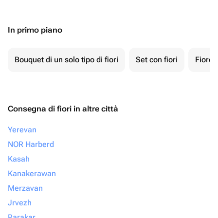
In primo piano
Bouquet di un solo tipo di fiori
Set con fiori
Fiore 
Consegna di fiori in altre città
Yerevan
NOR Harberd
Kasah
Kanakerawan
Merzavan
Jrvezh
Parakar