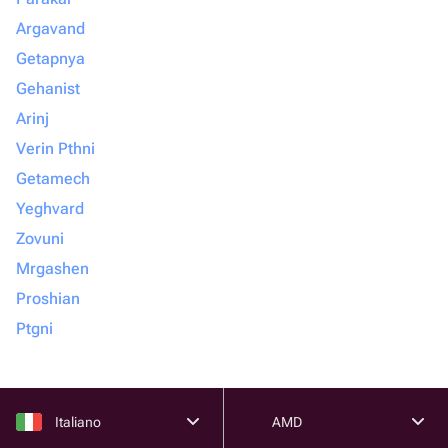
Argavand
Getapnya
Gehanist
Arinj
Verin Pthni
Getamech
Yeghvard
Zovuni
Mrgashen
Proshian
Ptgni
Italiano
AMD