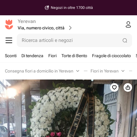
Negozi in oltre 1700 città
Yerevan
Via, numero civico, città
Ricerca articoli e negozi
Sconti
Di tendenza
Fiori
Torte di Bento
Fragole di cioccolato
Consegna fiori a domicilio in Yerevan
Fiori in Yerevan