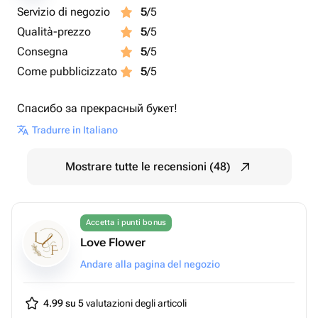
Servizio di negozio
5
/5
Qualità-prezzo
5
/5
Consegna
5
/5
Come pubblicizzato
5
/5
Спасибо за прекрасный букет!
Tradurre in Italiano
Mostrare tutte le recensioni (48)
Accetta i punti bonus
Love Flower
Andare alla pagina del negozio
4.99 su 5
valutazioni degli articoli