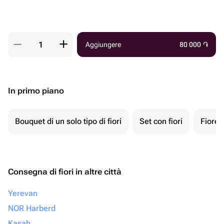
Aggiungere
80 000
֏
In primo piano
Bouquet di un solo tipo di fiori
Set con fiori
Fiore 
Consegna di fiori in altre città
Yerevan
NOR Harberd
Kasah