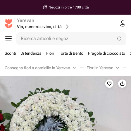
Negozi in oltre 1700 città
Yerevan
Via, numero civico, città
Ricerca articoli e negozi
Sconti
Di tendenza
Fiori
Torte di Bento
Fragole di cioccolato
Consegna fiori a domicilio in Yerevan
Fiori in Yerevan