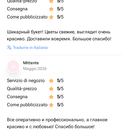
Qualità-prezzo
5
/5
Consegna
5
/5
Come pubblicizzato
5
/5
Шикарный букет! Цветы свежие, выглядит очень
красиво. Доставили вовремя. Большое спасибо!
Tradurre in Italiano
Mittente
M
Maggio 2026
Servizio di negozio
5
/5
Qualità-prezzo
5
/5
Consegna
5
/5
Come pubblicizzato
5
/5
Все оперативно и профессионально, а главное
красиво и с любовью! Спасибо большое!