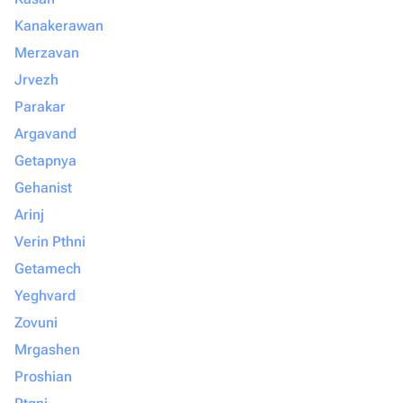
Kanakerawan
Merzavan
Jrvezh
Parakar
Argavand
Getapnya
Gehanist
Arinj
Verin Pthni
Getamech
Yeghvard
Zovuni
Mrgashen
Proshian