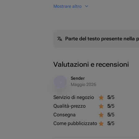
моря. Вино прекрасно подойдет в ка
Mostrare altro
завершение ужина, или просто в кач
ощутить всю красоту и элегантность
использовать специальные бокалы д
температуре 12°C - 16°C.
Parte del testo presente nella
Valutazioni e recensioni
Sender
S
Maggio 2026
Servizio di negozio
5
/5
Qualità-prezzo
5
/5
Consegna
5
/5
Come pubblicizzato
5
/5