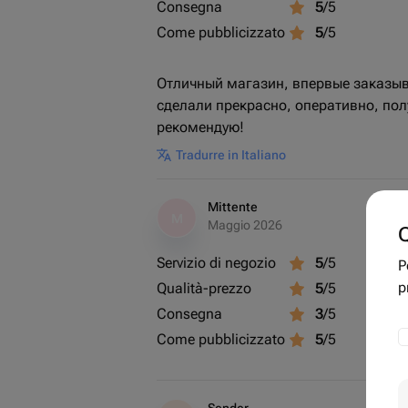
Consegna
5
/5
Come pubblicizzato
5
/5
Отличный магазин, впервые заказыва
сделали прекрасно, оперативно, полу
рекомендую!
Tradurre in Italiano
Mittente
M
Maggio 2026
Q
Servizio di negozio
5
/5
P
p
Qualità-prezzo
5
/5
Consegna
3
/5
Come pubblicizzato
5
/5