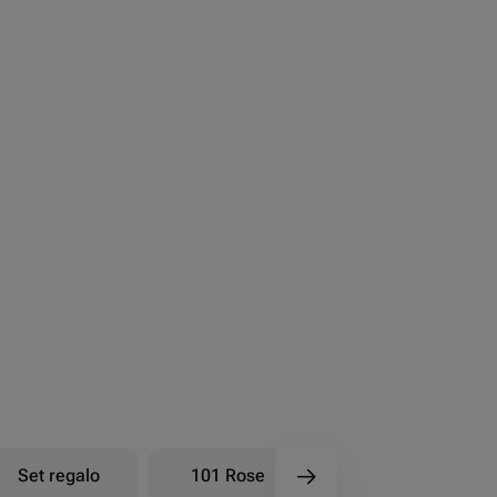
Set regalo
101 Rose
Bouquet di bacche