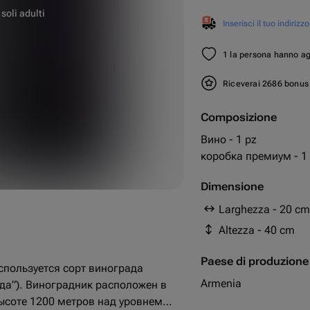
 soli adulti
Inserisci il tuo indirizzo
1 la persona hanno aggi
Riceverai 2686 bonu
Composizione
Вино - 1 pz
20 cm
коробка премиум - 1
40 cm
Dimensione
Larghezza - 20 cm
Altezza - 40 cm
Paese di produzione
спользуется сорт винограда
Armenia
еда”). Виноградник расположен в
ысоте 1200 метров над уровнем