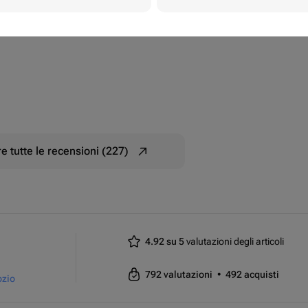
e tutte le recensioni (227)
4.92 su 5
valutazioni degli articoli
792
valutazioni
•
492
acquisti
ozio