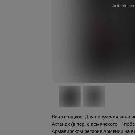
Articolo per
Вино сладкое. Для получения вина и
Ахтанак (в пер. с армянского – “поб
Армавирском регионе Армении на в