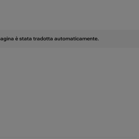
честве аперитива, как отличное
естве десертного вина. Чтобы
 данного напитка, рекомендуется
ля портвейна и подавать вино при
 pagina è stata tradotta automaticamente.