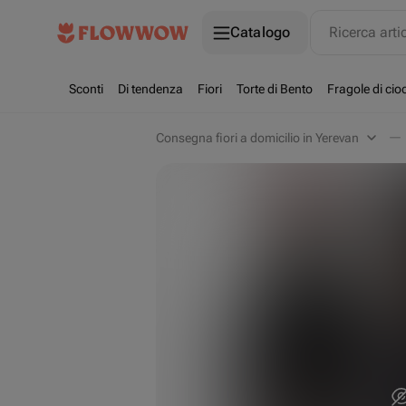
Catalogo
Ricerca arti
Sconti
Di tendenza
Fiori
Torte di Bento
Fragole di cio
Consegna fiori a domicilio in Yerevan