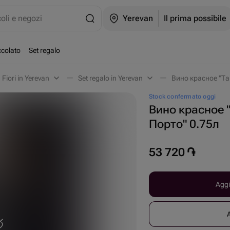
coli e negozi
Yerevan
Il prima possibile
ccolato
Set regalo
Fiori in Yerevan
Set regalo in Yerevan
Вино красное "Так
Stock confermato oggi
Вино красное 
Порто" 0.75л
53 720
֏
Aggi