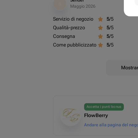
Sender
S
Maggio 2026
Servizio di negozio
5
/5
Qualità-prezzo
5
/5
Consegna
5
/5
Come pubblicizzato
5
/5
Mostrar
Accetta i punti bonus
FlowBerry
Andare alla pagina del neg