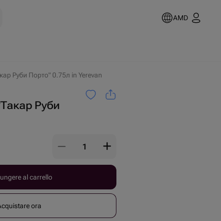
AMD
ар Руби Порто" 0.75л in Yerevan
"Такар Руби
ungere al carrello
Acquistare ora