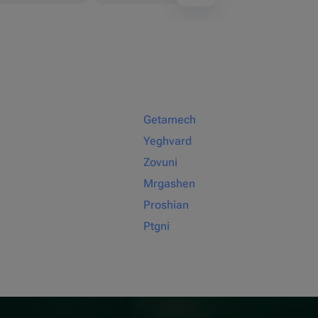
Getamech
Yeghvard
Zovuni
Mrgashen
Proshian
Ptgni