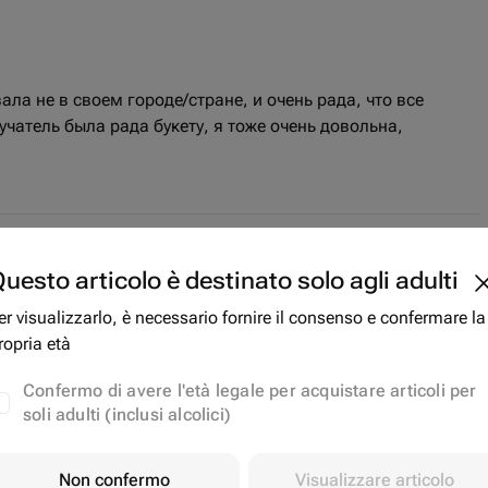
ла не в своем городе/стране, и очень рада, что все
чатель была рада букету, я тоже очень довольна,
uesto articolo è destinato solo agli adulti
er visualizzarlo, è necessario fornire il consenso e confermare la
ropria età
Confermo di avere l'età legale per acquistare articoli per
soli adulti (inclusi alcolici)
Non confermo
Visualizzare articolo