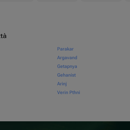
ttà
Parakar
Argavand
Getapnya
Gehanist
Arinj
Verin Pthni