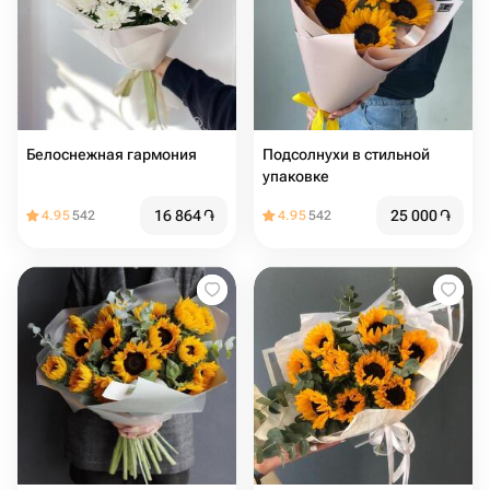
Белоснежная гармония
Подсолнухи в стильной
упаковке
16 864
֏
25 000
֏
4.95
542
4.95
542