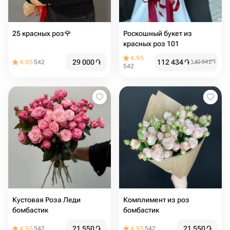
25 красных роз️🌹
Роскошный букет из
красных роз 101
4.95
29 000
֏
112 434
֏
4.95
542
140 542
֏
542
Кустовая Роза Леди
Комплимент из роз
бомбастик
бомбастик
21 550
֏
21 550
֏
4.95
542
4.95
542