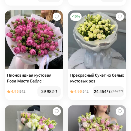
-
10
%
Пионовидная кустовая
Прекрасный букет из белых
Роза Мисти Баблс :
кустовых роз
29 982
֏
24 454
֏
4.95
542
4.95
542
27 171
֏