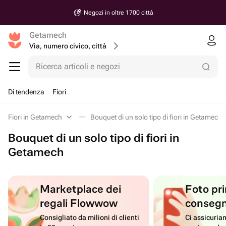
Negozi in oltre 1700 città
Getamech
Via, numero civico, città
Ricerca articoli e negozi
Di tendenza
Fiori
Fiori in Getamech
Bouquet di un solo tipo di fiori in Getamech
Bouquet di un solo tipo di fiori in
Getamech
Marketplace dei
Foto pri
regali Flowwow
conseg
Consigliato da milioni di clienti
Ci assicuriam