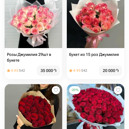
Розы Джумилия 29шт в
Букет из 15 роз Джумилия
букете
35 000
֏
20 000
֏
4.95
542
4.95
542
-
20
%