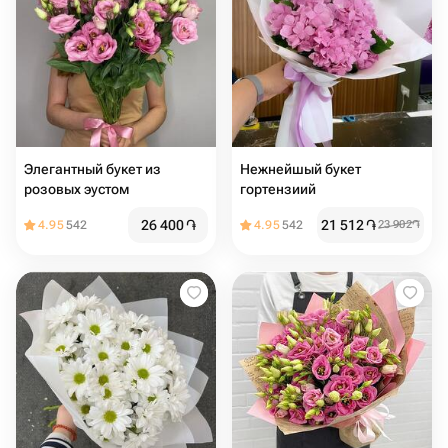
Элегантный букет из
Нежнейшый букет
розовых эустом
гортензиий
26 400
֏
21 512
֏
4.95
542
4.95
542
23 902
֏