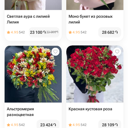
Светлая аура с лилией
Моно букет из розовых
Лилия
лилий
23 100
֏
28 682
֏
4.95
542
33 000
֏
4.95
542
Альстромерия
Красная кустовая роза
разноцветная
23 424
֏
28 109
֏
4.95
542
4.95
542