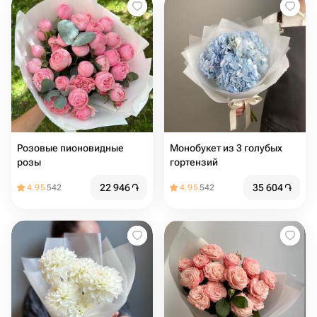
Розовые пионовидные
Монобукет из 3 голубых
розы
гортензий
22 946
֏
35 604
֏
4.95
542
4.95
542