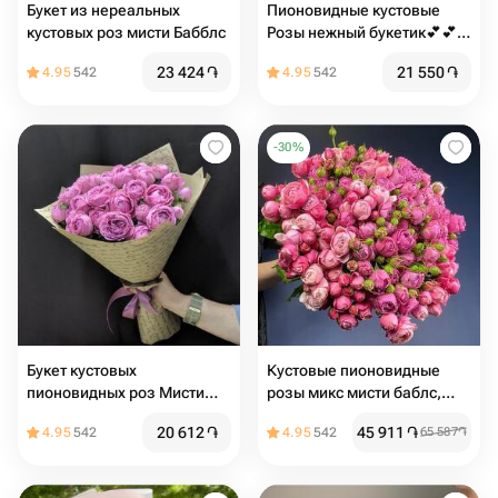
Букет из нереальных
Пионовидные кустовые
кустовых роз мисти Бабблс
Розы нежный букетик💕💕
💕
23 424
֏
21 550
֏
4.95
542
4.95
542
-
30
%
Букет кустовых
Кустовые пионовидные
пионовидных роз Мисти
розы микс мисти баблс,
баблс 11 шт
сильва пинк
20 612
֏
45 911
֏
4.95
542
4.95
542
65 587
֏