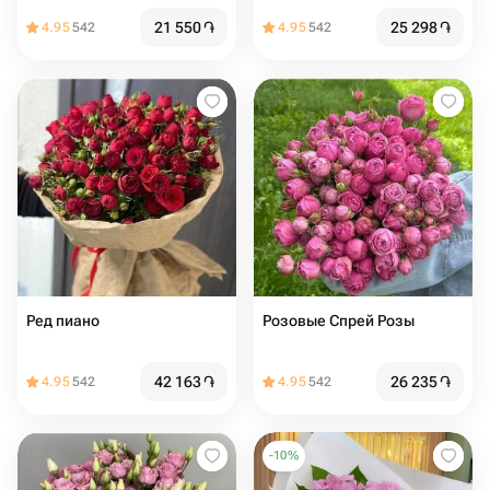
21 550
֏
25 298
֏
4.95
542
4.95
542
Ред пиано
Розовые Спрей Розы
42 163
֏
26 235
֏
4.95
542
4.95
542
-
10
%