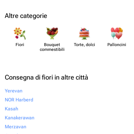
Altre categorie
Fiori
Bouquet
Torte, dolci
Pall​oncini
commes​tibili
Consegna di fiori in altre città
Yerevan
NOR Harberd
Kasah
Kanakerawan
Merzavan