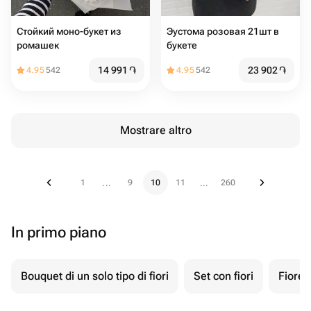
Стойкий моно-букет из
Эустома розовая 21шт в
ромашек
букете
14 991
֏
23 902
֏
4.95
542
4.95
542
Mostrare altro
1
9
10
11
260
...
...
In primo piano
Bouquet di un solo tipo di fiori
Set con fiori
Fiore 