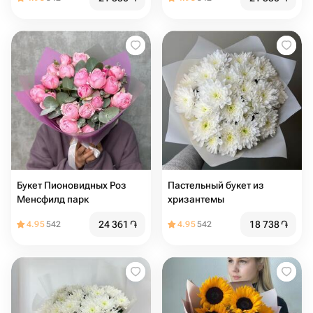
Букет Пионовидных Роз
Пастельный букет из
Менсфилд парк
хризантемы
24 361
֏
18 738
֏
4.95
542
4.95
542