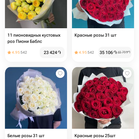
11 пионовидных кустовых
Красные розы 31 шт
роз Пиони Баблс
23 424
֏
35 106
֏
4.95
542
4.95
542
48 759
֏
Белые розы 31 шт
Красные розы 25шт