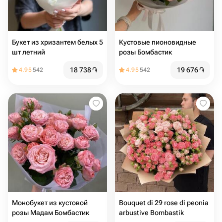
Букет из хризантем белых 5
Кустовые пионовидные
шт летний
розы Бомбастик
18 738
֏
19 676
֏
4.95
542
4.95
542
Монобукет из кустовой
Bouquet di 29 rose di peonia
розы Мадам Бомбастик
arbustive Bombastik