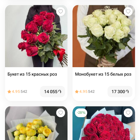
Букет из 15 красных роз
Монобукет из 15 белых роз
14 055
֏
17 300
֏
4.95
542
4.95
542
-
28
%