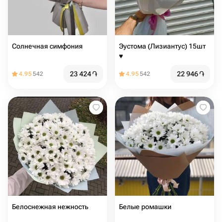
Солнечная симфония
Эустома (Лизиантус) 15шт
♥️
23 424
֏
22 946
֏
4.95
542
4.95
542
Белоснежная нежность
Белые ромашки