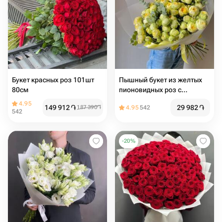
Букет красных роз 101шт
Пышный букет из желтых
80см
пионовидных роз с
эвкалиптом
4.95
149 912
֏
29 982
֏
187 390
֏
4.95
542
542
-
20
%