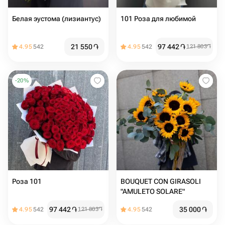
Белая эустома (лизиантус)
101 Роза для любимой
21 550
֏
97 442
֏
4.95
542
4.95
542
121 803
֏
-
20
%
Роза 101
BOUQUET CON GIRASOLI
"AMULETO SOLARE"
97 442
֏
35 000
֏
4.95
542
121 803
֏
4.95
542