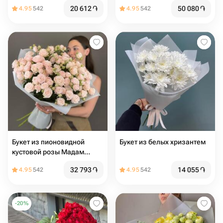
20 612
֏
50 080
֏
4.95
542
4.95
542
Букет из пионовидной
Букет из белых хризантем
кустовой розы Мадам
Бомбастик
32 793
֏
14 055
֏
4.95
542
4.95
542
-
20
%