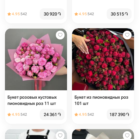
30 920
֏
30 515
֏
4.95
542
4.95
542
Букет розовых кустовых
Букет из пионовидных роз
пионовидных роз 11 шт
101 шт
24 361
֏
187 390
֏
4.95
542
4.95
542