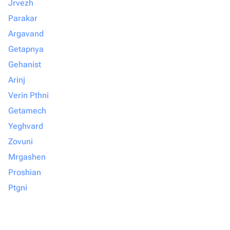
Jrvezh
Parakar
Argavand
Getapnya
Gehanist
Arinj
Verin Pthni
Getamech
Yeghvard
Zovuni
Mrgashen
Proshian
Ptgni