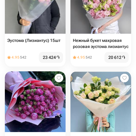
Эустома (Лизиантус) 15шт
Нежный букет махровая
розовая эустома лизиантус
23 424
֏
20 612
֏
4.95
542
4.95
542