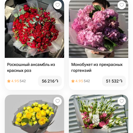
Роскошный ансамбль из
Монобукет из прекрасных
красных роз
гортензий
56 216
֏
51 532
֏
4.95
542
4.95
542