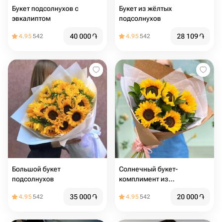
Букет подсолнухов с
Букет из жёлтых
эвкалиптом
подсолнухов
40 000
֏
28 109
֏
4.95
542
4.95
542
Большой букет
Солнечный букет-
подсолнухов
комплимент из
подсолнухов
35 000
֏
20 000
֏
4.95
542
4.95
542