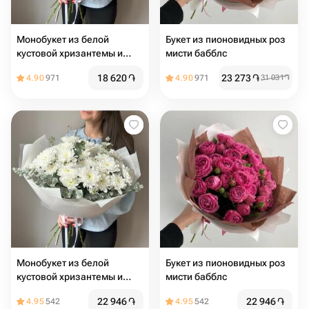
Монобукет из белой
Букет из пионовидных роз
кустовой хризантемы и
мисти бабблс
эвкалипта, 8 шт
18 620
֏
23 273
֏
4.90
971
4.90
971
31 031
֏
Монобукет из белой
Букет из пионовидных роз
кустовой хризантемы и
мисти бабблс
эвкалипта, 8 шт
22 946
֏
22 946
֏
4.95
542
4.95
542