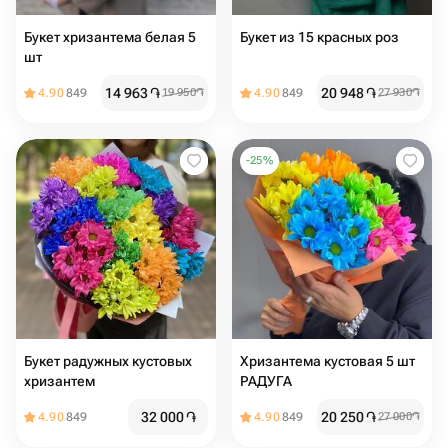
Букет хризантема белая 5
Букет из 15 красных роз
шт
14 963
֏
20 948
֏
4.90
849
19 950
֏
4.90
849
27 930
֏
-
25
%
Букет радужных кустовых
Хризантема кустовая 5 шт
хризантем
РАДУГА
32 000
֏
20 250
֏
4.90
849
4.90
849
27 000
֏