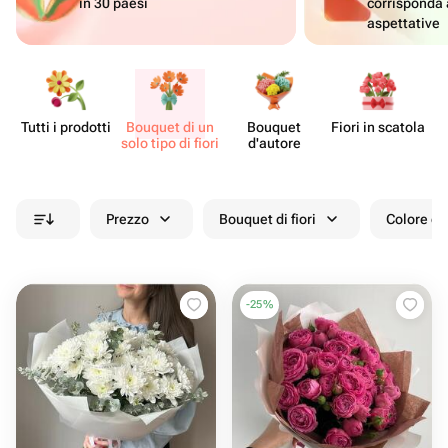
in 30 paesi
corrisponda 
aspettative
Tutti i prodotti
Bouquet di un
Bouquet
Fiori in scatola
Ce
solo tipo di fiori
d'autore
Prezzo
Bouquet di fiori
Colore de
-
25
%