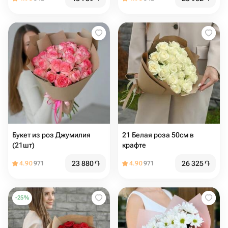
Букет из роз Джумилия
21 Белая роза 50см в
(21шт)
крафте
23 880
֏
26 325
֏
4.90
971
4.90
971
-
25
%