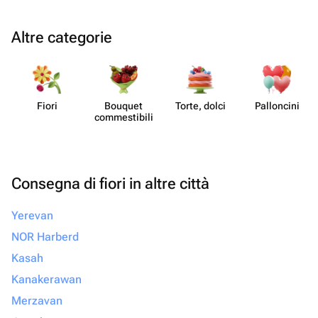
Altre categorie
Fiori
Bouquet
Torte, dolci
Pall​oncini
commes​tibili
Consegna di fiori in altre città
Yerevan
NOR Harberd
Kasah
Kanakerawan
Merzavan