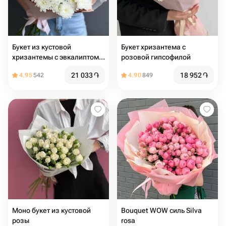
Букет из кустовой
Букет хризантема с
хризантемы с эвкалиптом
розовой гипсофилой
Нежность прикосновения
21 033
֏
18 952
֏
4.95
542
4.90
849
Моно букет из кустовой
Bouquet WOW силь Silva
розы
rosa