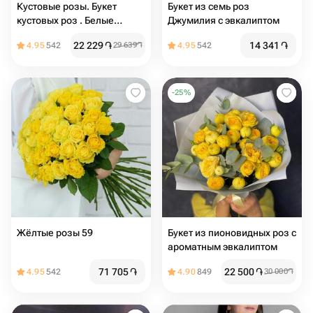
Кустовые розы. Букет
Букет из семь роз
кустовых роз . Белые
Джумилия с эвкалиптом
кустовые розы
22 229
֏
14 341
֏
4.95
542
29 639
֏
4.95
542
-
25
%
Жёлтые розы 59
Букет из пионовидных роз с
ароматным эвкалиптом
71 705
֏
22 500
֏
4.95
542
4.90
849
30 000
֏