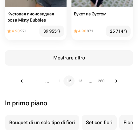
Кустовая пионовидная
Букет из Эустом
роза Misty Bubbles
39 955
֏
25 714
֏
4.90
971
4.90
971
Mostrare altro
1
11
12
13
260
...
...
In primo piano
Bouquet di un solo tipo di fiori
Set con fiori
Fiore 