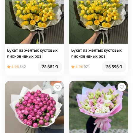
Букет из желтых кустовых
Букет из желтых кустовых
пионовидных роз
пионовидных роз
28 682
֏
26 596
֏
4.95
542
4.90
971