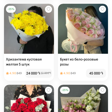
-
25
%
Хризантема кустовая
Букет из бело-розовые
желтая 5 штук
розы
24 000
֏
45 000
֏
4.90
849
32 000
֏
4.90
849
-
25
%