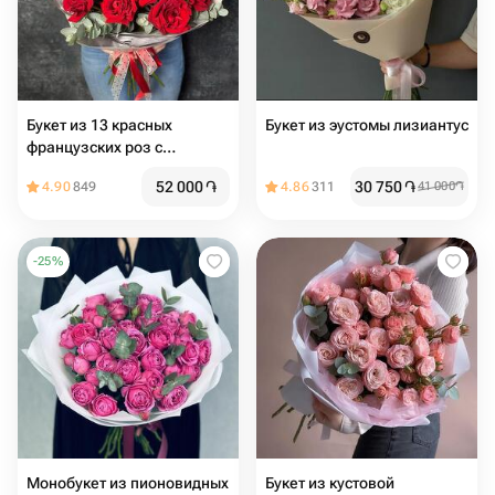
Букет из 13 красных
Букет из эустомы лизиантус
французских роз с
эвкалиптом
52 000
֏
30 750
֏
4.90
849
4.86
311
41 000
֏
-
25
%
Монобукет из пионовидных
Букет из кустовой