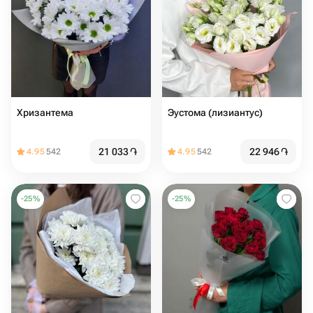
Хризантема
Эустома (лизиантус)
21 033
֏
22 946
֏
4.95
542
4.95
542
-
25
%
-
25
%