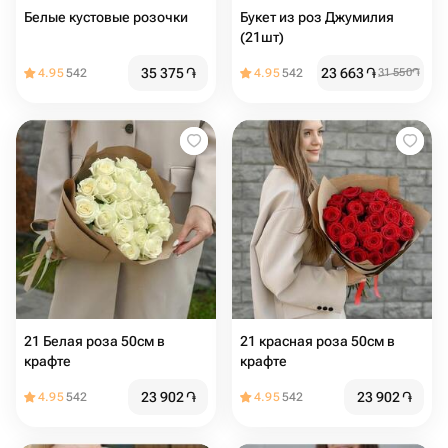
Белые кустовые розочки
Букет из роз Джумилия
(21шт)
35 375
֏
23 663
֏
4.95
542
4.95
542
31 550
֏
21 Белая роза 50см в
21 красная роза 50см в
крафте
крафте
23 902
֏
23 902
֏
4.95
542
4.95
542