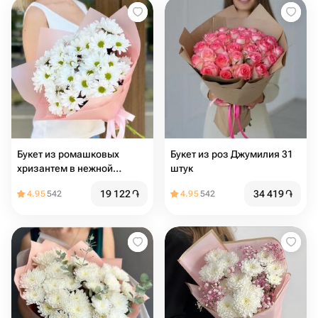
Букет из ромашковых
Букет из роз Джумилия 31
хризантем в нежной
штук
упаковке
19 122
֏
34 419
֏
4.95
542
4.95
542