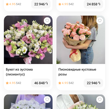
Бомбастик
22 946
֏
24 858
֏
4.95
542
4.95
542
Букет из эустома
Пионовидные кустовые
(лизиантус)
розы
46 848
֏
22 946
֏
4.95
542
4.95
542