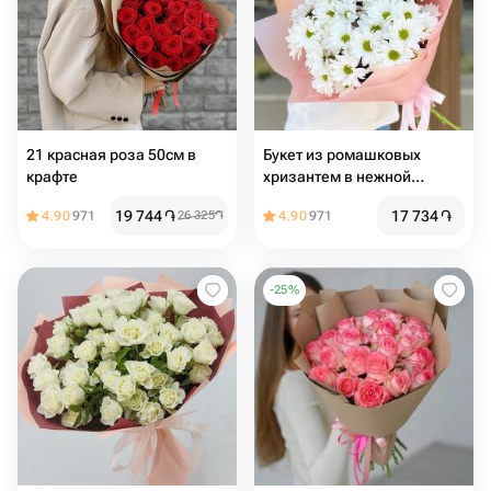
21 красная роза 50см в
Букет из ромашковых
крафте
хризантем в нежной
упаковке
19 744
֏
17 734
֏
4.90
971
26 325
֏
4.90
971
-
25
%