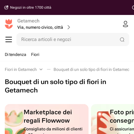
Consegna a partire da 30 minuti
Getamech
Via, numero civico, città
Ricerca articoli e negozi
Di tendenza
Fiori
Fiori in Getamech
Bouquet di un solo tipo di fiori in Getamech
Bouquet di un solo tipo di fiori in
Getamech
Marketplace dei
Foto pri
regali Flowwow
conseg
Consigliato da milioni di clienti
Ci assicuriam