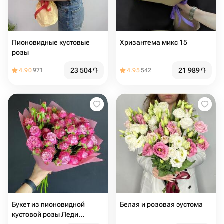
Пионовидные кустовые
Хризантема микс 15
розы
23 504
֏
21 989
֏
4.90
971
4.95
542
Букет из пионовидной
Белая и розовая эустома
кустовой розы Леди