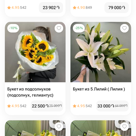
23 902
֏
79 000
֏
4.95
542
4.90
849
-
10
%
-
25
%
Букет из подсолнухов
Букет из 5 Лилий ( Лилия )
(подсолнух, гелиантус)
22 500
֏
33 000
֏
4.95
542
25 000
֏
4.95
542
44 000
֏