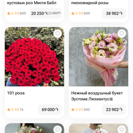
кустовых роз Мисти Бабл
пионовидной розы
20 250
֏
38 902
֏
4.90
849
27 000
֏
4.90
849
101 роза
Нежный воздушный букет
Эустома Лизиантус🎀
69 000
֏
23 902
֏
4.98
1k
4.95
542