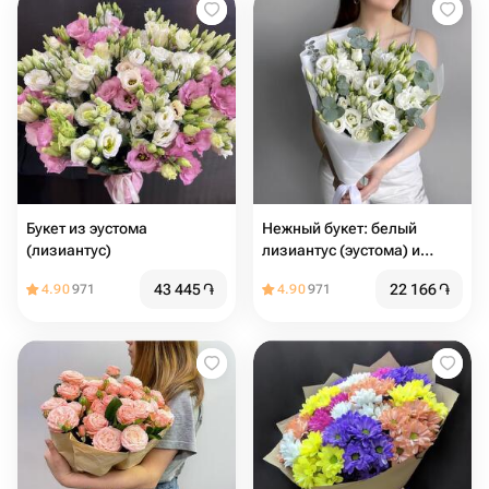
Букет из эустома
Нежный букет: белый
(лизиантус)
лизиантус (эустома) и
эвкалипт
43 445
֏
22 166
֏
4.90
971
4.90
971