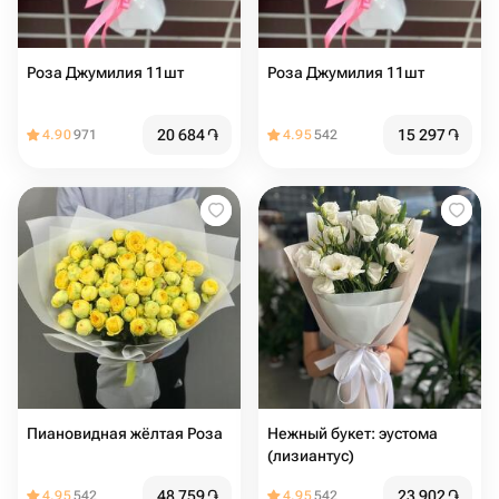
Роза Джумилия 11шт
Роза Джумилия 11шт
20 684
֏
15 297
֏
4.90
971
4.95
542
Пиановидная жёлтая Роза
Нежный букет: эустома
(лизиантус)
48 759
֏
23 902
֏
4.95
542
4.95
542