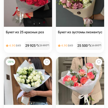
Букет из 25 красных роз
Букет из эустомы лизиантус
29 925
֏
25 500
֏
4.90
849
39 900
֏
4.90
849
34 000
֏
-
25
%