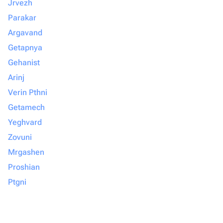
Jrvezh
Parakar
Argavand
Getapnya
Gehanist
Arinj
Verin Pthni
Getamech
Yeghvard
Zovuni
Mrgashen
Proshian
Ptgni