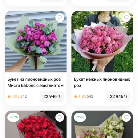
Букет из пионовидных роз
Букет нежных пионовидных
Мисти Бабблс с эвкалиптом
роз
22 946
֏
22 946
֏
4.95
542
4.95
542
-
25
%
-
25
%