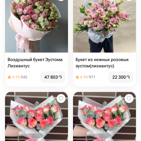
Воздушный букет Эустома
Букет из нежных розовых
Лизиантус
эустом(лизиантус)
47 803
֏
22 300
֏
4.95
542
4.90
971