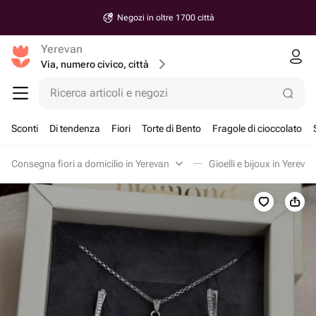
Negozi in oltre 1700 città
Yerevan
Via, numero civico, città
Ricerca articoli e negozi
Sconti
Di tendenza
Fiori
Torte di Bento
Fragole di cioccolato
Consegna fiori a domicilio in Yerevan
Gioelli e bijoux in Yerevan