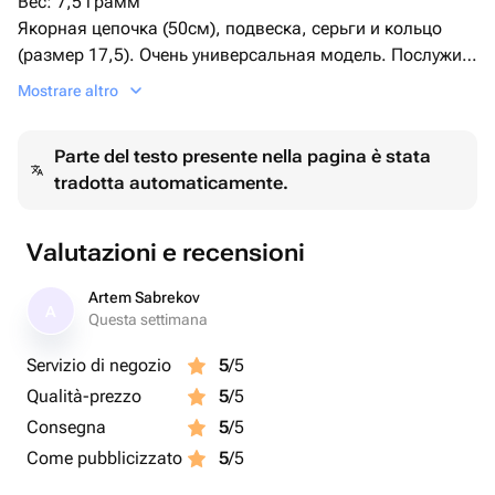
Вес: 7,5 грамм
Якорная цепочка (50см), подвеска, серьги и кольцо
(размер 17,5). Очень универсальная модель. Послужит
отличным подарком и Дополнит любой образ
Mostrare altro
получателя.
Изготовитель TA Diamond
Parte del testo presente nella pagina è stata
tradotta automaticamente.
Valutazioni e recensioni
Artem Sabrekov
A
Questa settimana
Servizio di negozio
5
/5
Qualità-prezzo
5
/5
Consegna
5
/5
Come pubblicizzato
5
/5