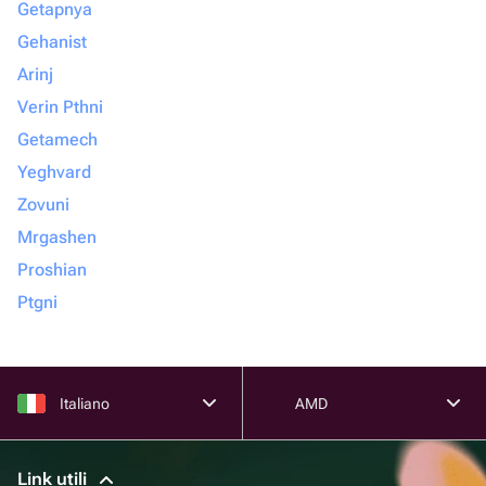
Getapnya
Gehanist
Arinj
Verin Pthni
Getamech
Yeghvard
Zovuni
Mrgashen
Proshian
Ptgni
Italiano
AMD
Link utili