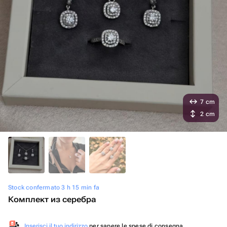
7 cm
2 cm
Stock confermato 3 h 15 min fa
Комплект из серебра
Inserisci il tuo indirizzo
per sapere le spese di consegna