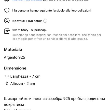
1 la persona hanno aggiunto l'articolo alle loro collezioni
Riceverai 1158 bonus
Sweet Story - Supershop.
I supershop sono negozi con recensioni eccellenti che fanno del
loro meglio per offrire un servizio clienti di alta qualità.
Materiale
Argento 925
Dimensione
Larghezza - 7 cm
Altezza - 2 cm
Шикарный комплект из серебра 925 пробы с родиевым
покрытием