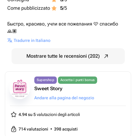
Come pubblicizzato
5
/5
Быстро, красиво, учли все пожелания 🩷 спасибо
🙏🏽
Tradurre in Italiano
Mostrare tutte le recensioni (202)
Supershop
Accetta i punti bonus
Sweet Story
Andare alla pagina del negozio
4.94 su 5
valutazioni degli articoli
714
valutazioni
•
398
acquisti