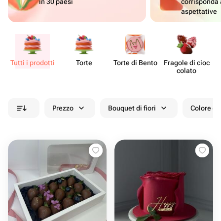
in 30 paesi
corrisponda 
aspettative
Tutti i prodotti
Torte
Torte di Bento
Fragole di cioc​
De
colato
Prezzo
Bouquet di fiori
Colore de