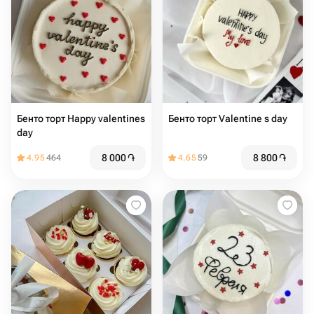
Бенто торт Happy valentines
Бенто торт Valentine s day
day
8 000
֏
8 800
֏
4.95
464
4.65
59