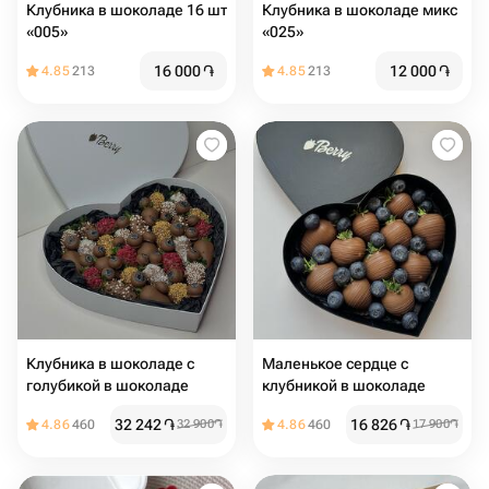
Клубника в шоколаде 16 шт
Клубника в шоколаде микс
«005»
«025»
16 000
֏
12 000
֏
4.85
213
4.85
213
Клубника в шоколаде с
Маленькое сердце с
голубикой в шоколаде
клубникой в шоколаде
32 242
֏
16 826
֏
4.86
460
32 900
֏
4.86
460
17 900
֏