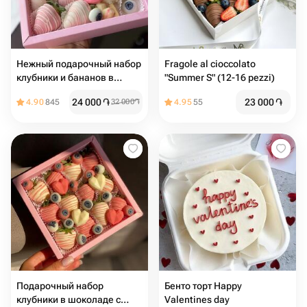
Нежный подарочный набор
Fragole al cioccolato
клубники и бананов в
"Summer S" (12-16 pezzi)
шоколаде
24 000
֏
23 000
֏
4.90
845
32 000
֏
4.95
55
Подарочный набор
Бенто торт Happy
клубники в шоколаде с
Valentines day