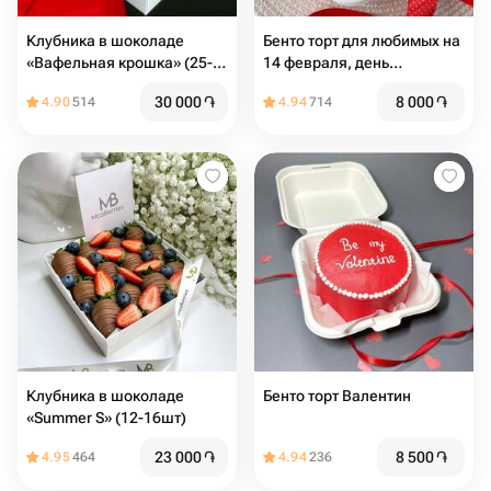
Клубника в шоколаде
Бенто торт для любимых на
«Вафельная крошка» (25-
14 февраля, день
36шт)
влюбленных
30 000
֏
8 000
֏
4.90
514
4.94
714
Клубника в шоколаде
Бенто торт Валентин
«Summer S» (12-16шт)
23 000
֏
8 500
֏
4.95
464
4.94
236