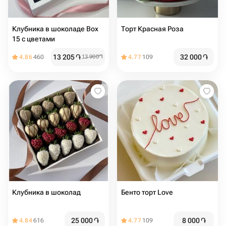
Клубника в шоколаде Box
Торт Красная Роза
15 с цветами
13 205
֏
32 000
֏
4.86
460
13 900
֏
4.77
109
Клубника в шоколад
Бенто торт Love
25 000
֏
8 000
֏
4.84
616
4.77
109