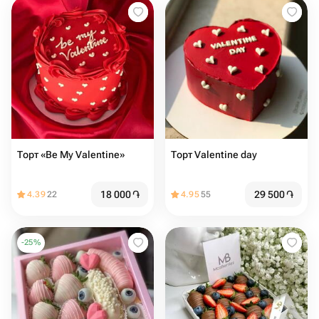
Торт «Be My Valentine»
Торт Valentine day
18 000
֏
29 500
֏
4.39
22
4.95
55
-
25
%