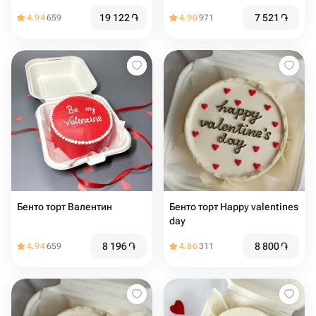
ягодами
19 122
֏
7 521
֏
4.94
659
4.90
971
Бенто торт Валентин
Бенто торт Happy valentines
day
8 196
֏
8 800
֏
4.94
659
4.86
311