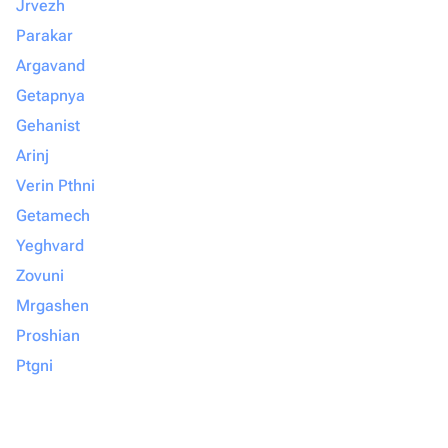
Jrvezh
Parakar
Argavand
Getapnya
Gehanist
Arinj
Verin Pthni
Getamech
Yeghvard
Zovuni
Mrgashen
Proshian
Ptgni