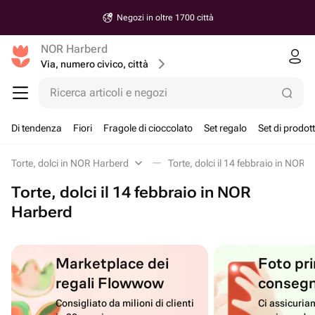
Negozi in oltre 1700 città
NOR Harberd
Via, numero civico, città
Ricerca articoli e negozi
Di tendenza
Fiori
Fragole di cioccolato
Set regalo
Set di prodott
Torte, dolci in NOR Harberd
Torte, dolci il 14 febbraio in NOR 
Torte, dolci il 14 febbraio in NOR
Harberd
Marketplace dei
Foto pri
regali Flowwow
conseg
Consigliato da milioni di clienti
Ci assicuriam