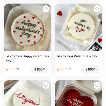
Бенто торт Happy valentines
Бенто торт Valentine s day
day
8 800
֏
8 800
֏
4.65
59
4.86
311