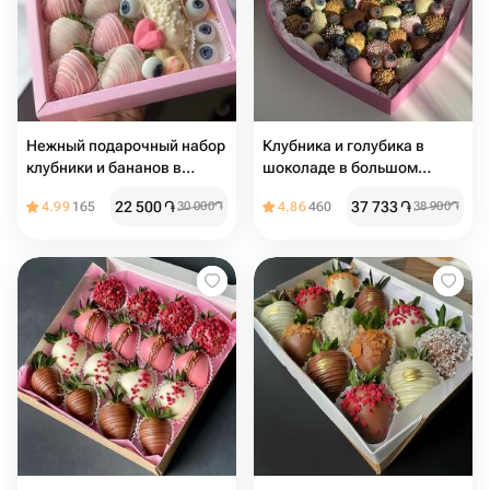
Нежный подарочный набор
Клубника и голубика в
клубники и бананов в
шоколаде в большом
шоколаде
сердце
22 500
֏
37 733
֏
4.99
165
30 000
֏
4.86
460
38 900
֏