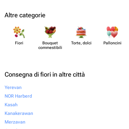
Altre categorie
Fiori
Bouquet
Torte, dolci
Pall​oncini
commes​tibili
Consegna di fiori in altre città
Yerevan
NOR Harberd
Kasah
Kanakerawan
Merzavan