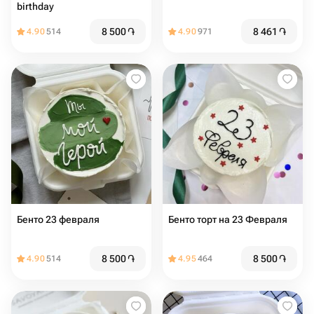
birthday
8 500
֏
8 461
֏
4.90
514
4.90
971
Бенто 23 февраля
Бенто торт на 23 Февраля
8 500
֏
8 500
֏
4.90
514
4.95
464