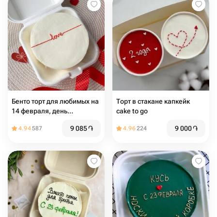
Бенто торт для любимых на
Торт в стакане капкейк
14 февраля, день
cake to go
влюбленных
9 085
֏
9 000
֏
4.94
587
4.96
224