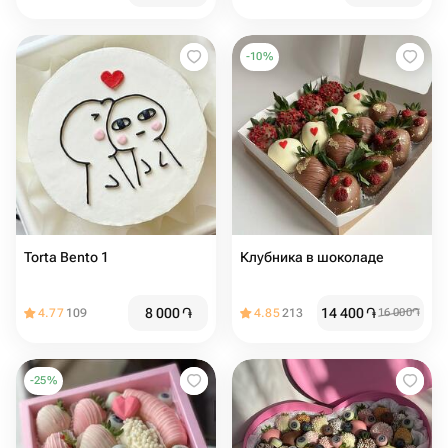
-
10
%
Torta Bento 1
Клубника в шоколаде
8 000
֏
14 400
֏
4.77
109
4.85
213
16 000
֏
-
25
%