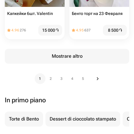
Капкейки 6шт. Valentin
Бенто торт на 23 Февраля
15 000
֏
8 500
֏
4.96
276
4.95
637
Mostrare altro
1
2
3
4
5
In primo piano
Torte di Bento
Dessert di cioccolato stampato
Ch