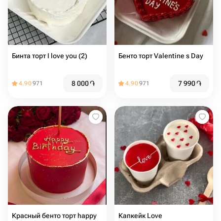
Бинта торт I love you (2)
Бенто торт Valentine s Day
8 000
֏
7 990
֏
4.90
971
4.90
971
Красный бенто торт happy
Капкейк Love