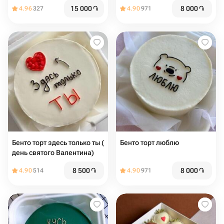
15 000
֏
8 000
֏
4.96
327
4.90
971
Бенто торт здесь только ты (
Бенто торт люблю
день святого Валентина)
8 500
֏
8 000
֏
4.90
514
4.90
971