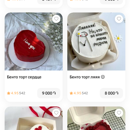
Бенто торт сердце
Бенто торт ляяя 😌
9 000
֏
8 000
֏
4.95
542
4.95
542