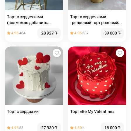
Торт с сердечками
Торт с сердечками
(возможно добавить
трендовый торт розовый
надпись)
торт торт с сердцами торт
28 927
֏
39 000
֏
4.95
464
4.95
637
на день рождения
Торт с сердцами️
Торт «Be My Valentine»
27 930
֏
18 000
֏
4.95
55
4.50
4