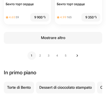
Бенто торт сердце
Бенто торт сердце
9 900
֏
9 350
֏
4.65
59
4.99
165
Mostrare altro
1
2
3
4
5
In primo piano
Torte di Bento
Dessert di cioccolato stampato
Ch