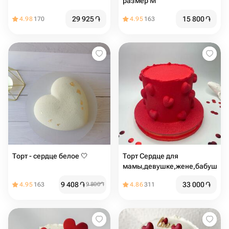
размер М
29 925
֏
15 800
֏
4.98
170
4.95
163
Торт - сердце белое 🤍
Торт Сердце для
мамы,девушке,жене,бабушке
9 408
֏
33 000
֏
4.95
163
9 800
֏
4.86
311