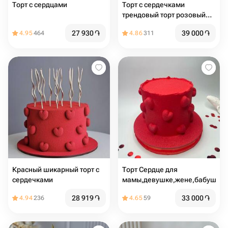
Торт с сердцами️
Торт с сердечками
трендовый торт розовый
торт торт с сердцами торт
27 930
֏
39 000
֏
4.95
464
4.86
311
на день рождения
Красный шикарный торт с
Торт Сердце для
сердечками
мамы,девушке,жене,бабушке
28 919
֏
33 000
֏
4.94
236
4.65
59