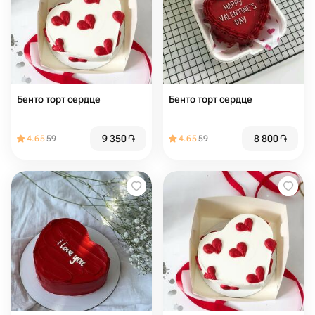
Бенто торт сердце
Бенто торт сердце
9 350
֏
8 800
֏
4.65
59
4.65
59