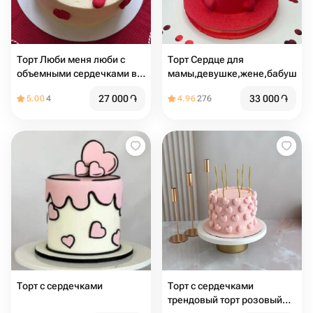
Торт Люби меня люби с
Торт Сердце для
объемными сердечками в
мамы,девушке,жене,бабушке
подарок любимой девушке,
27 000
֏
33 000
֏
5.00
4
4.96
276
сюрприз мужу, парню,
жене
Торт с сердечками
Торт с сердечками
трендовый торт розовый