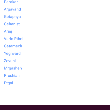
Parakar
Argavand
Getapnya
Gehanist
Arinj
Verin Pthni
Getamech
Yeghvard
Zovuni
Mrgashen
Proshian
Ptgni