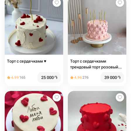
Торт с сердечками ♥️
Торт с сердечками
трендовый торт розовый
торт торт с сердцами торт
25 000
֏
39 000
֏
4.99
165
4.96
276
на день рождения