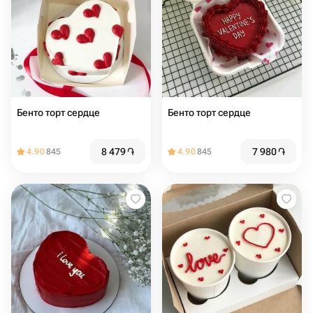
Бенто торт сердце
Бенто торт сердце
8 479
֏
7 980
֏
4.90
845
4.90
845