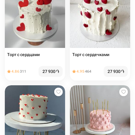
Торт с сердцами️
Торт с сердечками
27 930
֏
27 930
֏
4.86
311
4.95
464