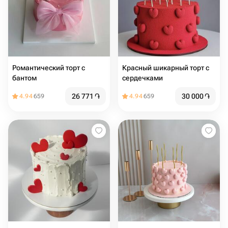
Романтический торт с
Красный шикарный торт с
бантом
сердечками
26 771
֏
30 000
֏
4.94
659
4.94
659