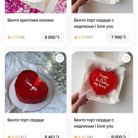
Бенто крестики нолики
Бенто торт сердце с
надписью i love you
8 000
֏
7 990
֏
4.99
62
4.90
971
Бенто торт сердце
Бенто торт сердце с
надписью i love you
8 461
֏
9 000
֏
4.90
971
4.95
542