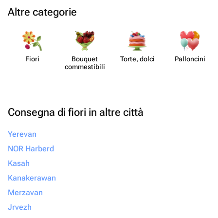
Altre categorie
Fiori
Bouquet
Torte, dolci
Pall​oncini
commes​tibili
Consegna di fiori in altre città
Yerevan
NOR Harberd
Kasah
Kanakerawan
Merzavan
Jrvezh