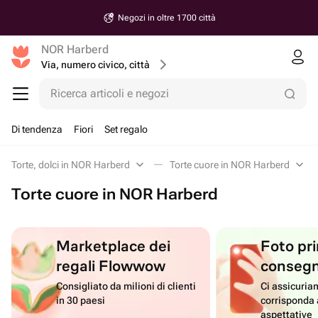
Negozi in oltre 1700 città
NOR Harberd
Via, numero civico, città
Ricerca articoli e negozi
Di tendenza
Fiori
Set regalo
Torte, dolci in NOR Harberd
Torte cuore in NOR Harberd
Torte cuore in NOR Harberd
Marketplace dei
Foto pri
regali Flowwow
conseg
Consigliato da milioni di clienti
Ci assicuriam
in 30 paesi
corrisponda 
aspettative