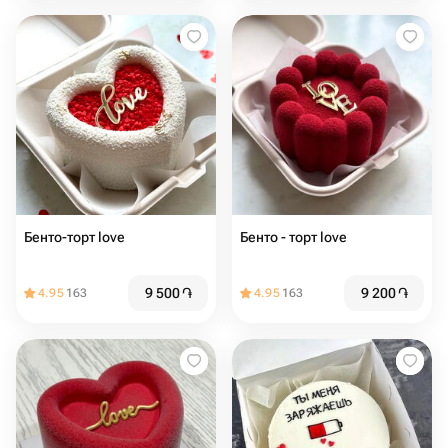
Бенто-торт love
Бенто - торт love
9 500
֏
9 200
֏
4.95
163
4.95
163