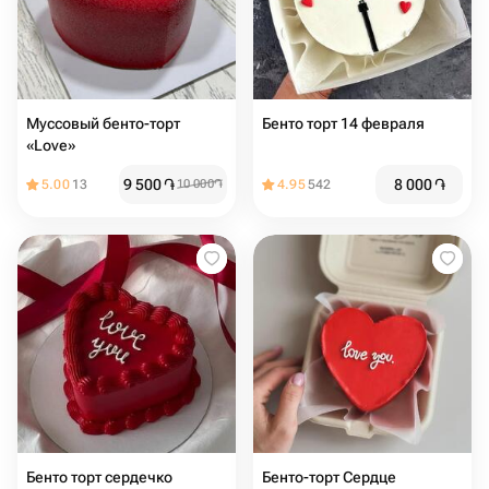
Муссовый бенто-торт
Бенто торт 14 февраля
«Love»
9 500
֏
8 000
֏
5.00
13
10 000
֏
4.95
542
Бенто торт сердечко
Бенто-торт Сердце