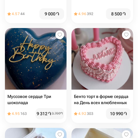
9 000
֏
8 500
֏
4.57
44
4.96
392
Муссовое сердце Три
Бенто торт в форме сердца
шоколада
на День всех влюбленных
9 312
֏
10 990
֏
4.95
163
9 700
֏
4.92
303