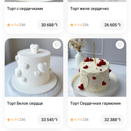
Торт с сердечками
Торт желе сердечко
30 688
֏
26 605
֏
4.94
236
4.94
236
Торт Белое сердце
Торт Сердечная гармония
33 545
֏
32 388
֏
4.94
236
4.94
236