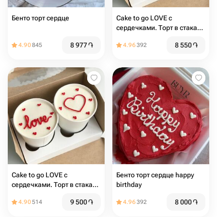
Бенто торт сердце
Cake to go LOVE с
сердечками. Торт в стакане
2шт
8 977
֏
8 550
֏
4.90
845
4.96
392
Cake to go LOVE с
Бенто торт сердце happy
сердечками. Торт в стакане
birthday
2шт
9 500
֏
8 000
֏
4.90
514
4.96
392