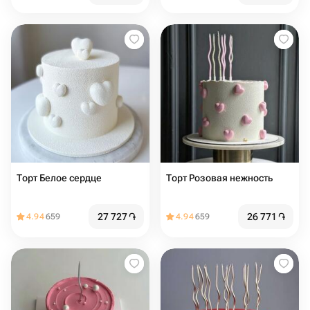
Торт Белое сердце
Торт Розовая нежность
27 727
֏
26 771
֏
4.94
659
4.94
659