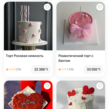
Торт Розовая нежность
Романтический торт с
бантом
32 388
֏
33 050
֏
4.94
236
4.94
236