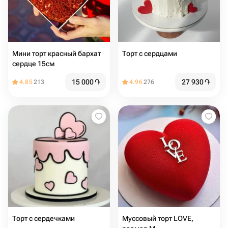
Мини торт красный бархат
Торт с сердцами️
сердце 15см
15 000
֏
27 930
֏
4.85
213
4.96
276
Торт с сердечками
Муссовый торт LOVE,