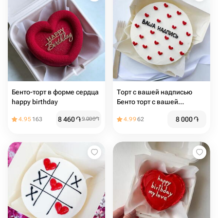
Бенто-торт в форме сердца
Торт с вашей надписью
happy birthday
Бенто торт с вашей
надписью
8 460
֏
8 000
֏
4.95
163
9 000
֏
4.99
62