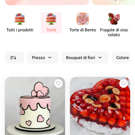
Tutti i prodotti
Torte
Torte di Bento
Fragole di cioc​
De
colato
Prezzo
Bouquet di fiori
Colore de