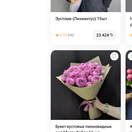
Эустома (Лизиантус) 15шт
23 424
֏
4.95
542
-
Букет кустовых пионовидных