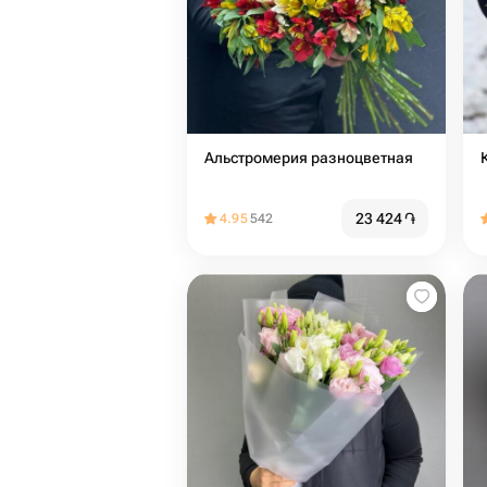
Альстромерия разноцветная
23 424
֏
4.95
542