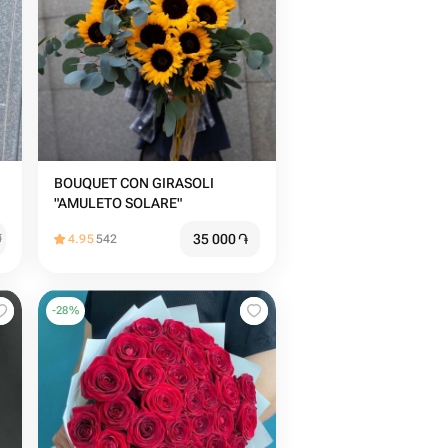
BOUQUET CON GIRASOLI
"AMULETO SOLARE"
35 000
֏
֏
4.95
542
-
28
%