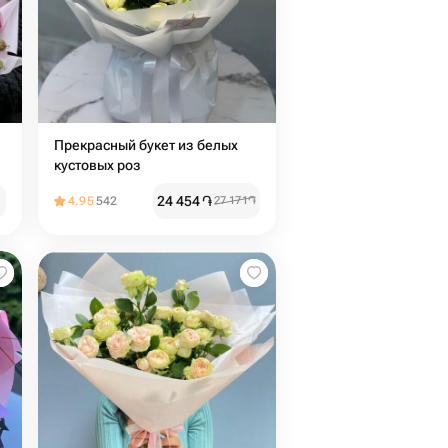
Прекрасный букет из белых
кустовых роз
24 454
֏
4.95
542
27 171
֏