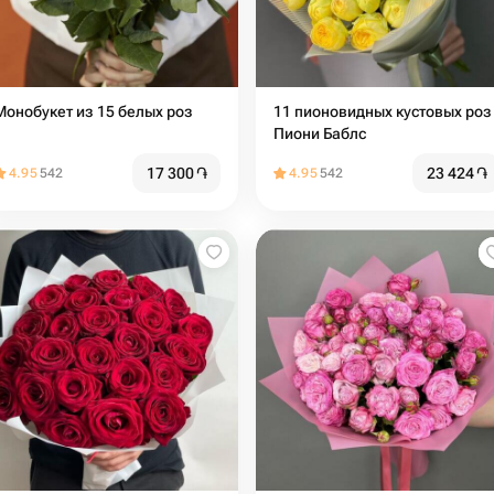
Монобукет из 15 белых роз
11 пионовидных кустовых роз
Пиони Баблс
17 300
֏
23 424
֏
4.95
542
4.95
542