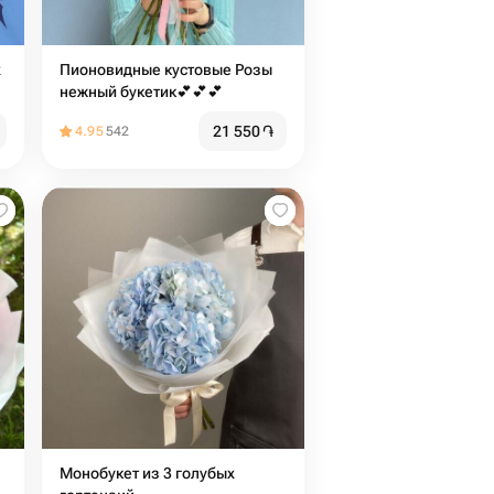
х
Пионовидные кустовые Розы
нежный букетик💕💕💕
21 550
֏
4.95
542
Монобукет из 3 голубых