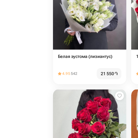
Белая эустома (лизиантус)
21 550
֏
4.95
542