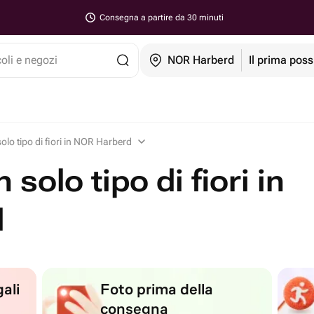
Consegna a partire da 30 minuti
coli e negozi
NOR Harberd
Il prima poss
olo tipo di fiori in NOR Harberd
solo tipo di fiori in
d
ali
Foto prima della
consegna