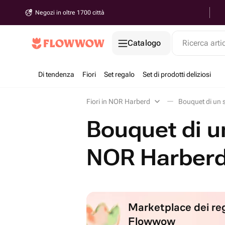
Negozi in oltre 1700 città
Catalogo
Ricerca arti
Di tendenza
Fiori
Set regalo
Set di prodotti deliziosi
Fiori in NOR Harberd
Bouquet di un s
Bouquet di un 
NOR Harber
Marketplace dei reg
Flowwow