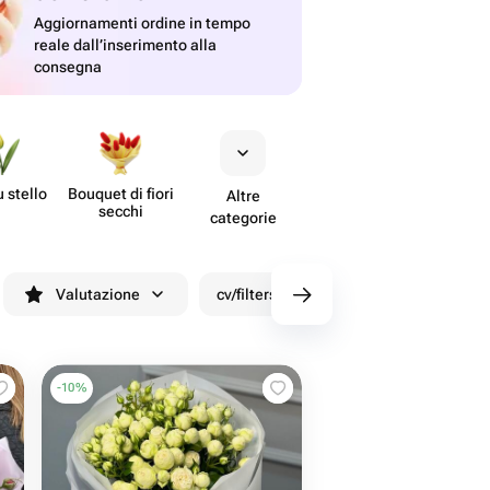
Aggiornamenti ordine in tempo
reale dall’inserimento alla
consegna
u stello
Bouquet di fiori
Altre
secchi
categorie
Valutazione
cv/filters/name_fast_delivery
Sco
-
10
%