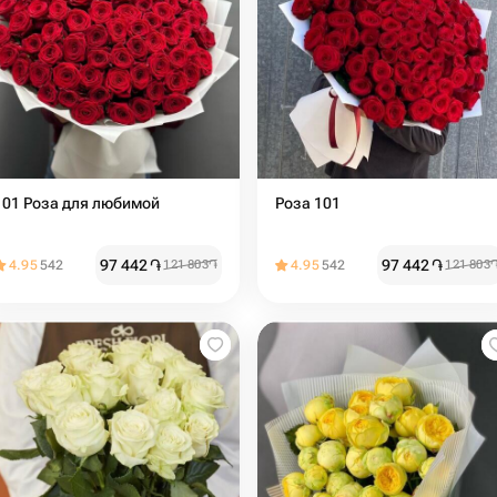
101 Роза для любимой
Роза 101
97 442
֏
97 442
֏
4.95
542
121 803
֏
4.95
542
121 803