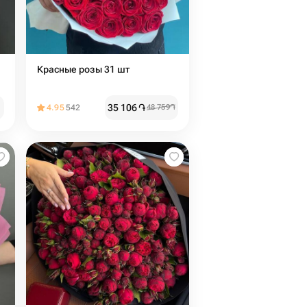
Красные розы 31 шт
35 106
֏
4.95
542
48 759
֏