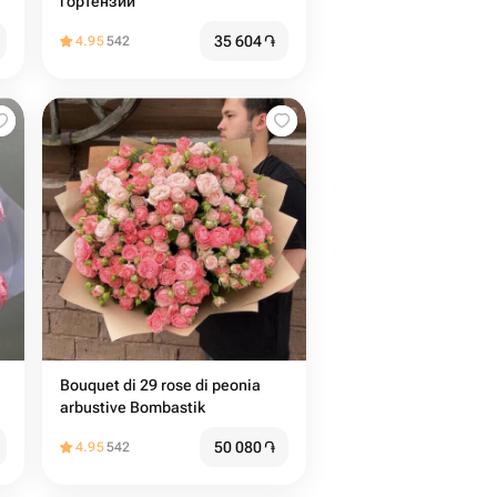
гортензий
35 604
֏
4.95
542
Bouquet di 29 rose di peonia
arbustive Bombastik
50 080
֏
4.95
542