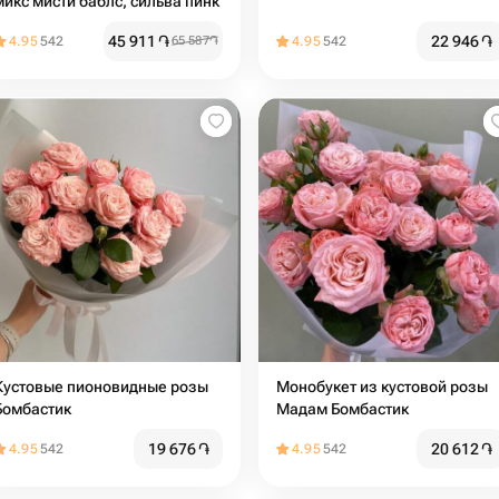
микс мисти баблс, сильва пинк
45 911
֏
22 946
֏
4.95
542
65 587
֏
4.95
542
Кустовые пионовидные розы
Монобукет из кустовой розы
Бомбастик
Мадам Бомбастик
19 676
֏
20 612
֏
4.95
542
4.95
542