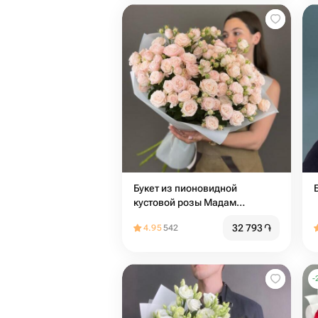
Букет из пионовидной
кустовой розы Мадам
Бомбастик
32 793
֏
4.95
542
-