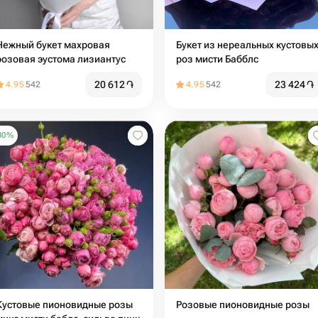
Нежный букет махровая
Букет из нереальных кустовы
розовая эустома лизиантус
роз мисти Бабблс
20 612
֏
23 424
֏
4.95
542
4.95
542
30
%
Кустовые пионовидные розы
Розовые пионовидные розы