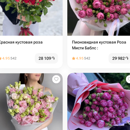
Красная кустовая роза
Пионовидная кустовая Роза
Мисти Баблс :
28 109
֏
29 982
֏
4.95
542
4.95
542