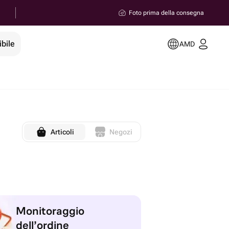
Foto prima della consegna
ibile
AMD
Articoli
Negozi
Monitoraggio
dell’ordine