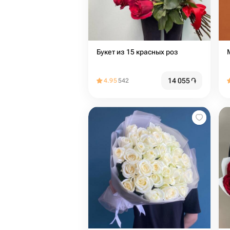
Букет из 15 красных роз
14 055
֏
4.95
542