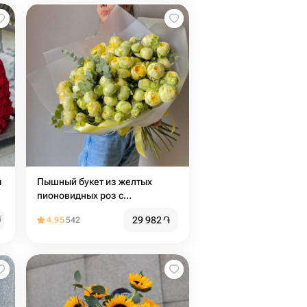
м
Пышный букет из желтых
пионовидных роз с
эвкалиптом
29 982
֏
֏
4.95
542