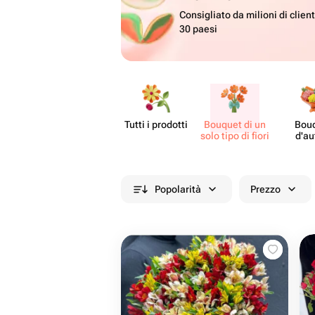
Consigliato da milioni di client
30 paesi
Tutti i prodotti
Bouquet di un
Bou
solo tipo di fiori
d'au
Popolarità
Prezzo