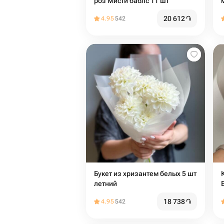
роз Мисти баблс 11 шт
20 612
֏
4.95
542
Букет из хризантем белых 5 шт
летний
18 738
֏
4.95
542