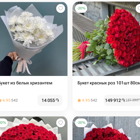
-
20
%
Букет из белых хризантем
Букет красных роз 101шт 80с
14 055
֏
149 912
֏
4.95
542
4.95
542
187 390
20
%
-
20
%