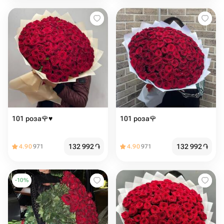
101 роза🌹♥️
101 роза🌹
132 992
֏
132 992
֏
4.90
971
4.90
971
-
10
%