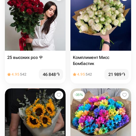
25 высоких роз 🌹
Комплимент Мисс
Бомбастик
46 848
֏
21 989
֏
4.95
542
4.95
542
-
35
%