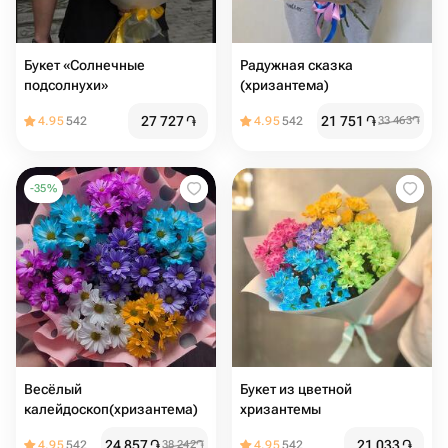
Букет «Солнечные
Радужная сказка
подсолнухи»
(хризантема)
27 727
֏
21 751
֏
4.95
542
4.95
542
33 463
֏
-
35
%
Весёлый
Букет из цветной
калейдоскоп(хризантема)
хризантемы
24 857
֏
21 033
֏
4.95
542
38 242
֏
4.95
542