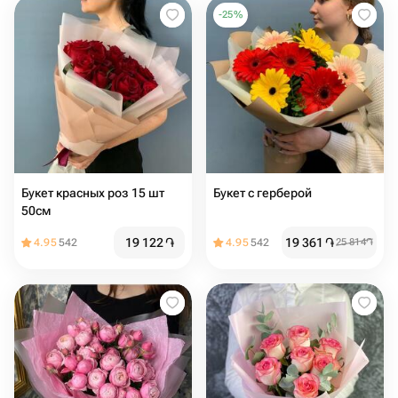
-
25
%
Букет красных роз 15 шт
Букет с герберой
50см
19 122
֏
19 361
֏
4.95
542
4.95
542
25 814
֏