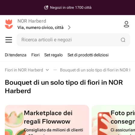
Negozi in oltre 1700 città
NOR Harberd
Via, numero civico, città
Ricerca articoli e negozi
Di tendenza
Fiori
Set regalo
Set di prodotti deliziosi
Fiori in NOR Harberd
Bouquet di un solo tipo di fiori in NOR H
Bouquet di un solo tipo di fiori in NOR
Harberd
Marketplace dei
Foto pri
regali Flowwow
conseg
Consigliato da milioni di clienti
Ci assicuriam