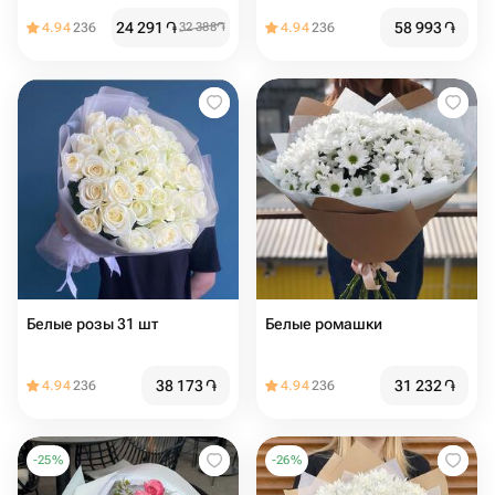
пинк пион
24 291
֏
58 993
֏
4.94
236
32 388
֏
4.94
236
Белые розы 31 шт
Белые ромашки
38 173
֏
31 232
֏
4.94
236
4.94
236
-
25
%
-
26
%