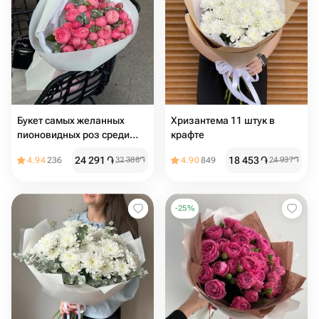
Букет самых желанных
Хризантема 11 штук в
пионовидных роз среди
крафте
девушек
24 291
֏
18 453
֏
4.94
236
32 388
֏
4.90
849
24 937
֏
-
25
%