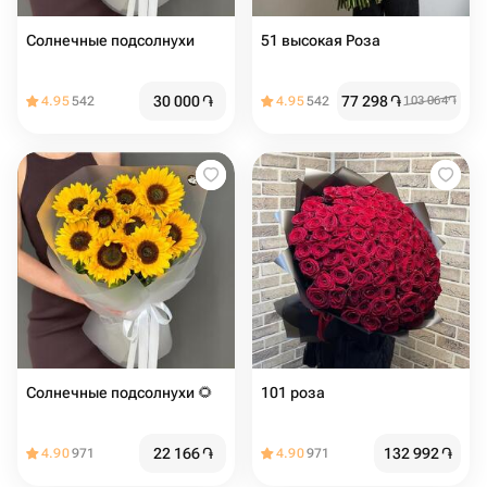
Солнечные подсолнухи
51 высокая Роза
30 000
֏
77 298
֏
4.95
542
4.95
542
103 064
֏
Солнечные подсолнухи 🌻
101 роза
22 166
֏
132 992
֏
4.90
971
4.90
971