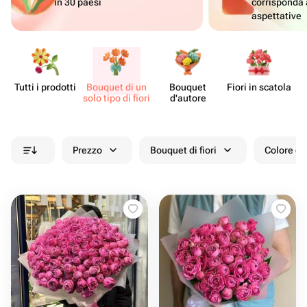
in 30 paesi
corrisponda 
aspettative
Tutti i prodotti
Bouquet di un
Bouquet
Fiori in scatola
Ce
solo tipo di fiori
d'autore
Prezzo
Bouquet di fiori
Colore de