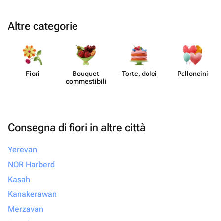
Altre categorie
Fiori
Bouquet
Torte, dolci
Pall​oncini
commes​tibili
Consegna di fiori in altre città
Yerevan
NOR Harberd
Kasah
Kanakerawan
Merzavan