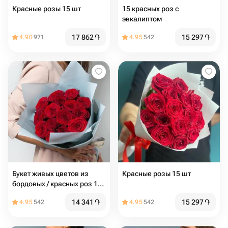
Красные розы 15 шт
15 красных роз с
эвкалиптом
17 862
֏
15 297
֏
4.90
971
4.95
542
Букет живых цветов из
Красные розы 15 шт
бордовых / красных роз 15
шт. (40 см) Красивый букет
14 341
֏
15 297
֏
4.95
542
4.95
542
цветов / Букет роз