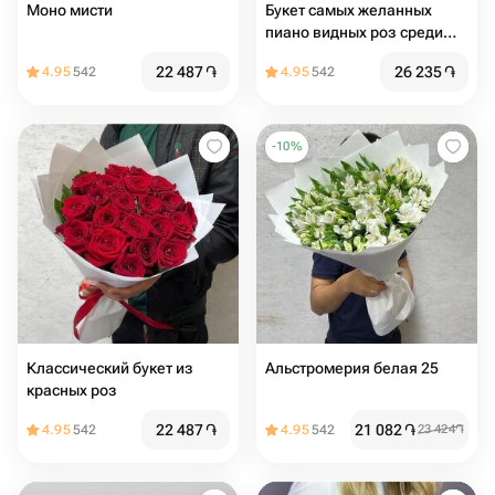
Моно мисти
Букет самых желанных
пиано видных роз среди
девушек
22 487
֏
26 235
֏
4.95
542
4.95
542
-
10
%
Классический букет из
Альстромерия белая 25
красных роз
22 487
֏
21 082
֏
4.95
542
4.95
542
23 424
֏