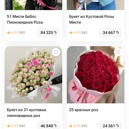
51 Мисти Баблс
Букет из Кустовой Розы
Пионовидная Роза
Мисти
84 325
֏
34 667
֏
4.95
542
4.95
542
Букет из 31 кустовых
25 красных роз
пионовидных роз
46 848
֏
24 361
֏
4.95
542
4.95
542