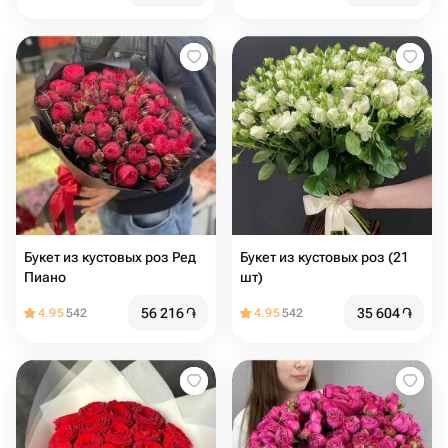
Букет из кустовых роз Ред
Букет из кустовых роз (21
Пиано
шт)
56 216
֏
35 604
֏
4.95
542
4.95
542