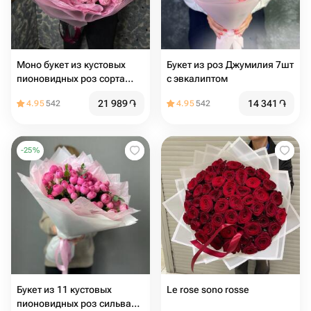
Моно букет из кустовых
Букет из роз Джумилия 7шт
пионовидных роз сорта
с эвкалиптом
Silva Pink
21 989
֏
14 341
֏
4.95
542
4.95
542
-
25
%
Букет из 11 кустовых
Le rose sono rosse
пионовидных роз сильва