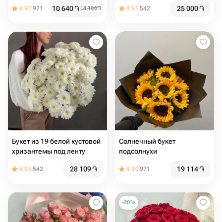
10 640
֏
25 000
֏
4.90
971
14 186
֏
4.95
542
Букет из 19 белой кустовой
Солнечный букет
хризантемы под ленту
подсолнухи
28 109
֏
19 114
֏
4.95
542
4.90
971
-
20
%