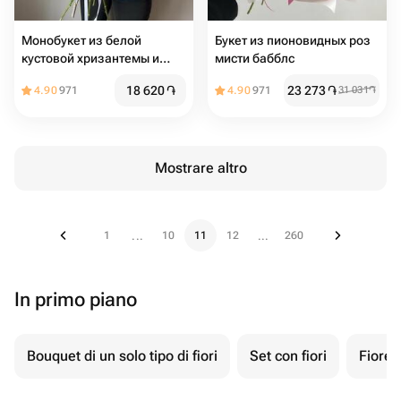
Монобукет из белой
Букет из пионовидных роз
кустовой хризантемы и
мисти бабблс
эвкалипта, 8 шт
18 620
֏
23 273
֏
4.90
971
4.90
971
31 031
֏
Mostrare altro
1
10
11
12
260
...
...
In primo piano
Bouquet di un solo tipo di fiori
Set con fiori
Fiore 