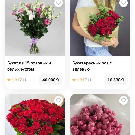
Букет из 15 розовых и
Букет красных роз с
белых эустом
зеленью
40 000
֏
16 538
֏
4.94
714
4.94
714