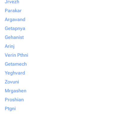
Jrvezh
Parakar
Argavand
Getapnya
Gehanist
Arinj
Verin Pthni
Getamech
Yeghvard
Zovuni
Mrgashen
Proshian
Ptgni