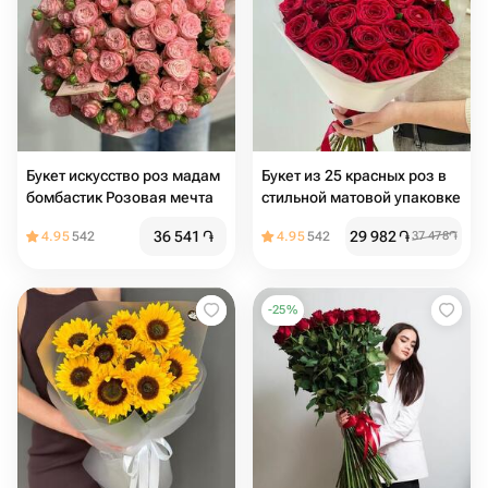
Букет искусство роз мадам
Букет из 25 красных роз в
бомбастик Розовая мечта
стильной матовой упаковке
36 541
֏
29 982
֏
4.95
542
4.95
542
37 478
֏
-
25
%