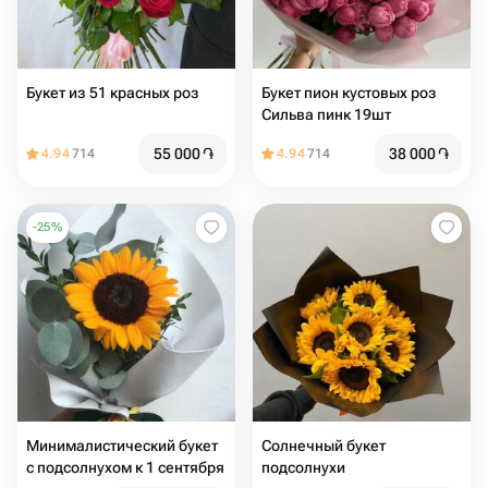
Букет из 51 красных роз
Букет пион кустовых роз
Сильва пинк 19шт
55 000
֏
38 000
֏
4.94
714
4.94
714
-
25
%
Минималистический букет
Солнечный букет
с подсолнухом к 1 сентября
подсолнухи