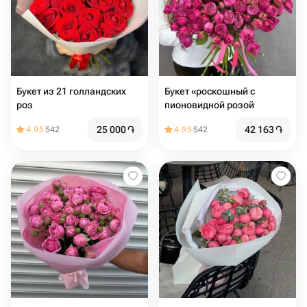
Букет из 21 голландских
Букет «роскошный с
роз
пионовидной розой
25 000
֏
42 163
֏
4.95
542
4.95
542