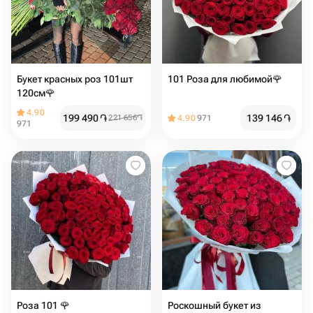
Букет красных роз 101шт
101 Роза для любимой🌹
120см🌹
4.90
199 490
֏
139 146
֏
221 656
֏
4.90
971
971
Роза 101 🌹
Роскошный букет из