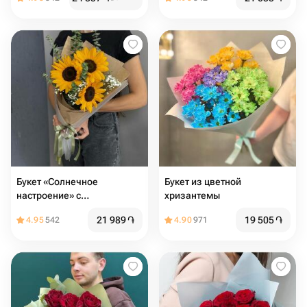
Букет «Солнечное
Букет из цветной
настроение» с
хризантемы
подсолнухами
21 989
֏
19 505
֏
4.95
542
4.90
971