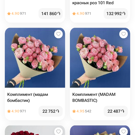
красных роз 101 Red
141 860
֏
132 992
֏
4.90
971
4.90
971
Комплимент (мадам
Комплимент (MADAM
бомбастик)
BOMBASTIC)
22 752
֏
22 487
֏
4.90
971
4.95
542