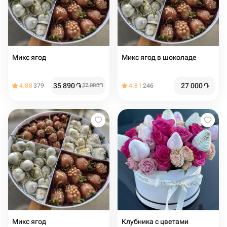
Микс ягод
Микс ягод в шоколаде
35 890
֏
27 000
֏
4.88
379
37 000
֏
4.81
246
Микс ягод
Клубника с цветами