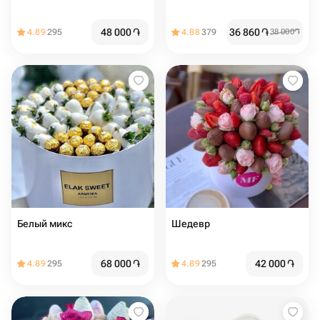
48 000
֏
36 860
֏
4.89
295
4.88
379
38 000
֏
Белый микс
Шедевр
68 000
֏
42 000
֏
4.89
295
4.89
295