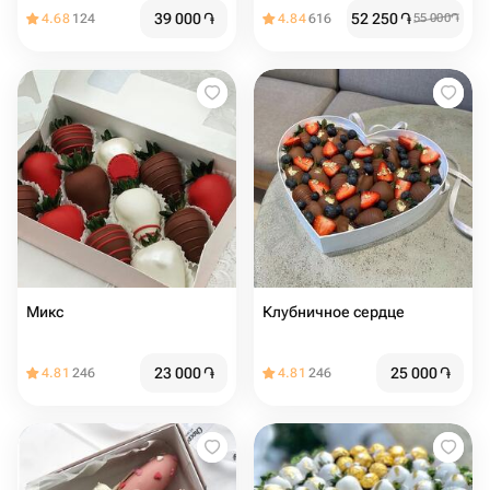
39 000
֏
52 250
֏
4.68
124
4.84
616
55 000
֏
Микс
Клубничное сердце
23 000
֏
25 000
֏
4.81
246
4.81
246