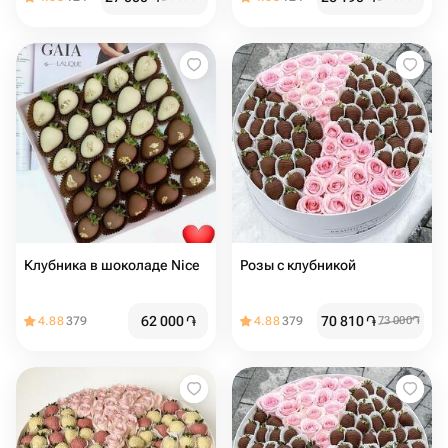
Клубника в шоколаде Nice
Розы с клубникой
62 000
֏
70 810
֏
4.88
379
4.88
379
73 000
֏