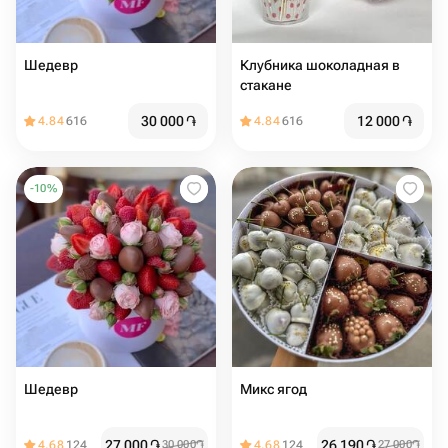
Шедевр
Клубника шоколадная в
стакане
30 000
֏
12 000
֏
4.84
616
4.84
616
-
10
%
Шедевр
Микс ягод
27 000
֏
26 190
֏
4.68
124
30 000
֏
4.68
124
27 000
֏