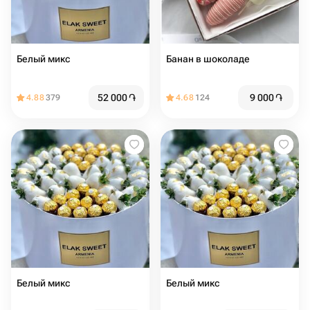
Белый микс
Банан в шоколаде
52 000
֏
9 000
֏
4.88
379
4.68
124
Белый микс
Белый микс