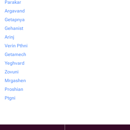
Parakar
Argavand
Getapnya
Gehanist
Arinj
Verin Pthni
Getamech
Yeghvard
Zovuni
Mrgashen
Proshian
Ptgni