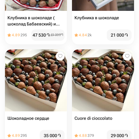
Клубника в шоколаде (
Клубника в шоколаде️
шоколад Бабаевский) и
свежая голубика в коробке
47 530
֏
21 000
֏
4.89
295
49 000
֏
4.84
2k
форма сердца
Шоколадное сердце
Cuore di cioccolato
35 000
֏
29 000
֏
4.89
295
4.88
379