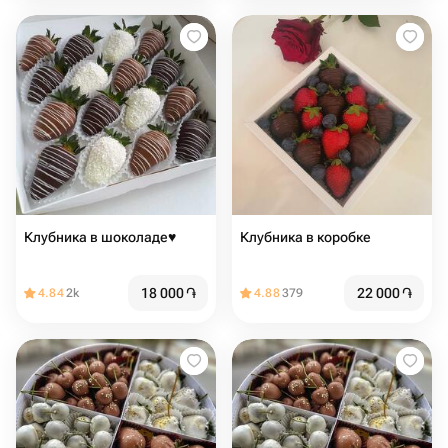
Клубника в шоколаде♥️
Клубника в коробке
18 000
֏
22 000
֏
4.84
2k
4.88
379