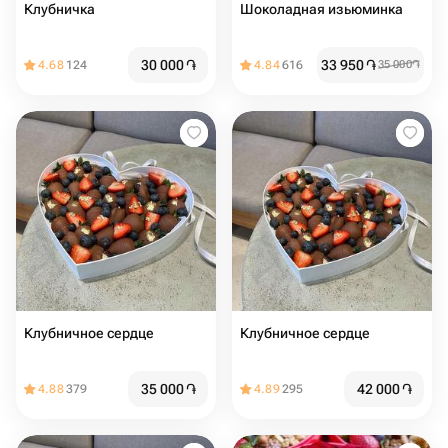
Клубничка
Шоколадная изьюминка
30 000
֏
33 950
֏
4.68
124
4.84
616
35 000
֏
Клубничное сердце
Клубничное сердце
35 000
֏
42 000
֏
4.88
379
4.89
295