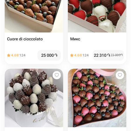
Cuore di cioccolato
Микс
25 000
֏
22 310
֏
4.68
124
4.68
124
23 000
֏