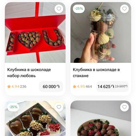
-
25
%
Клубника в шоколаде
Клубника в шоколаде в
набор любовь
стакане
60 000
֏
14 625
֏
4.94
236
4.95
464
19 500
֏
-
25
%