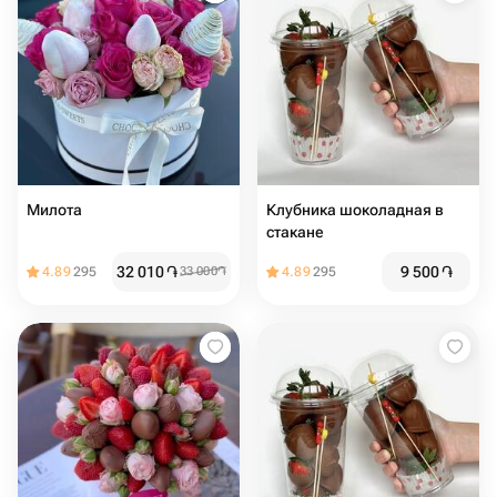
Милота
Клубника шоколадная в
стакане
32 010
֏
9 500
֏
4.89
295
33 000
֏
4.89
295