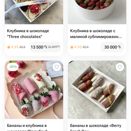
Клубника в шоколаде
Клубника в шоколаде с
"Three chocolates"
малиной сублимированной
в круглой коробке
13 500
֏
30 000
֏
4.95
464
18 000
֏
4.95
464
-
25
%
Бананы и клубника в
Бананы в шоколаде «Berry