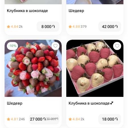
Клубника в шоколаде
Шедевр
8 000
֏
42 000
֏
4.84
2k
4.88
379
-
10
%
Шедевр
Клубника в шоколаде💕
27 000
֏
18 000
֏
4.81
246
30 000
֏
4.84
2k