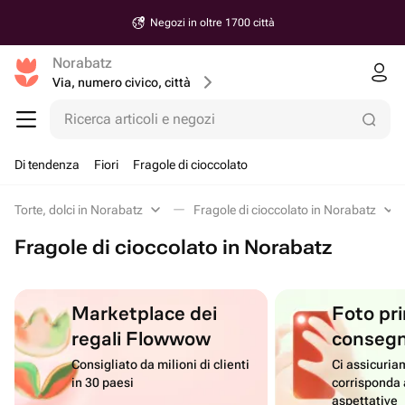
Negozi in oltre 1700 città
Norabatz
Via, numero civico, città
Ricerca articoli e negozi
Di tendenza
Fiori
Fragole di cioccolato
Torte, dolci in Norabatz
Fragole di cioccolato in Norabatz
Fragole di cioccolato in Norabatz
Marketplace dei
Foto pri
regali Flowwow
conseg
Consigliato da milioni di clienti
Ci assicuriam
in 30 paesi
corrisponda 
aspettative