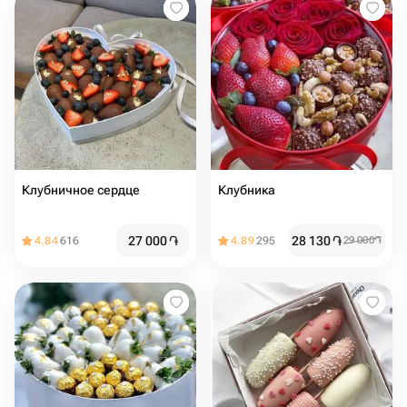
Клубничное сердце
Клубника
27 000
֏
28 130
֏
4.84
616
4.89
295
29 000
֏