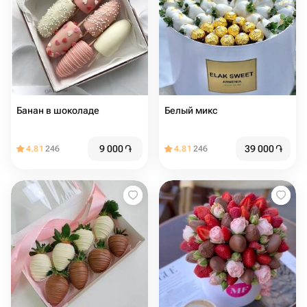
Банан в шоколаде
Белый микс
9 000
֏
39 000
֏
4.81
246
4.81
246