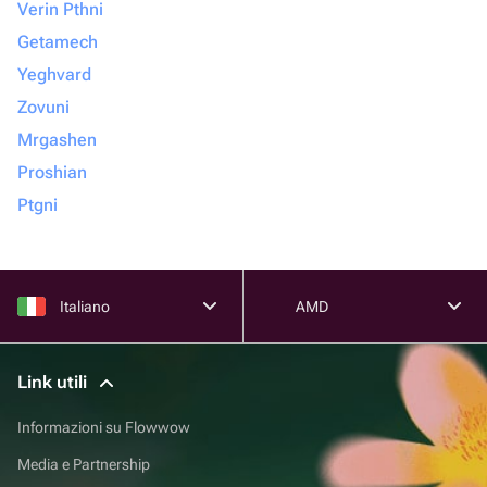
Verin Pthni
Getamech
Yeghvard
Zovuni
Mrgashen
Proshian
Ptgni
Italiano
AMD
Link utili
Informazioni su Flowwow
Media e Partnership