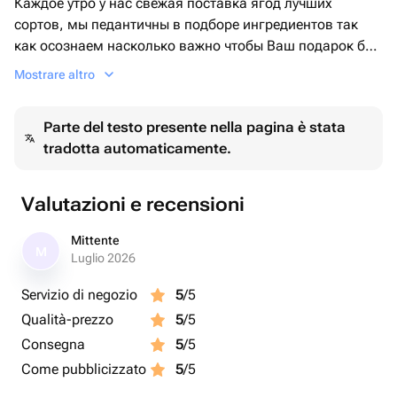
Каждое утро у нас свежая поставка ягод лучших
сортов, мы педантичны в подборе ингредиентов так
как осознаем насколько важно чтобы Ваш подарок был
лучшим по всем критериям и создавал только ВАУ
Mostrare altro
эффект!
Parte del testo presente nella pagina è stata
tradotta automaticamente.
Valutazioni e recensioni
Mittente
M
Luglio 2026
Servizio di negozio
5
/5
Qualità-prezzo
5
/5
Consegna
5
/5
Come pubblicizzato
5
/5