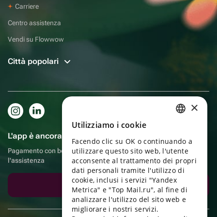
Carriere
Centro assistenza
Vendi su Flowwow
Città popolari
×
Utilizziamo i cookie
RUSSIAN
L'app è ancora più comoda!
Facendo clic su OK o continuando a
ENGLISH
utilizzare questo sito web, l'utente
Pagamento con bonus, autoconsegna, comoda chat con
UKRAINIAN
acconsente al trattamento dei propri
l'assistenza
dati personali tramite l'utilizzo di
PORTUGUESE
cookie, inclusi i servizi "Yandex
Scarica l'app
Metrica" e "Top Mail.ru", al fine di
SPANISH
analizzare l'utilizzo del sito web e
migliorare i nostri servizi.
HUNGARIAN