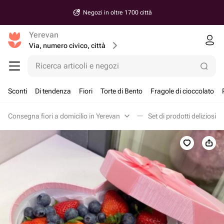
Negozi in oltre 1700 città
Yerevan
Via, numero civico, città
Ricerca articoli e negozi
Sconti
Di tendenza
Fiori
Torte di Bento
Fragole di cioccolato
Consegna fiori a domicilio in Yerevan
Set di prodotti deliziosi i