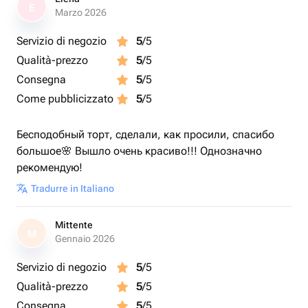
E
Marzo 2026
Servizio di negozio
5
/5
Qualità-prezzo
5
/5
Consegna
5
/5
Come pubblicizzato
5
/5
Бесподобный торт, сделали, как просили, спасибо
большое🌸 Вышло очень красиво!!! Однозначно
рекомендую!
Tradurre in Italiano
Mittente
M
Gennaio 2026
Servizio di negozio
5
/5
Qualità-prezzo
5
/5
Consegna
5
/5