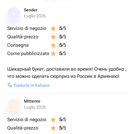
Sender
S
Luglio 2026
Servizio di negozio
5
/5
Qualità-prezzo
5
/5
Consegna
5
/5
Come pubblicizzato
5
/5
Шикарный букет, доставили во время! Очень удобно ,
что можно сделать сюрприз из России в Армению!
Tradurre in Italiano
Mittente
M
Luglio 2026
Servizio di negozio
5
/5
Qualità-prezzo
5
/5