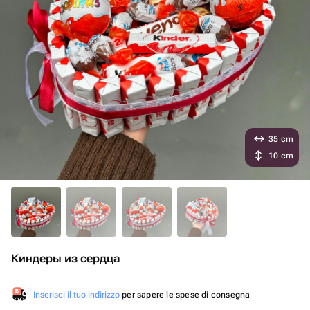
35 cm
10 cm
Киндеры из сердца
Inserisci il tuo indirizzo
per sapere le spese di consegna