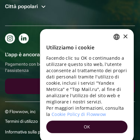
Città popolari
×
Utilizziamo i cookie
RUSSIAN
L'app è ancora più comoda!
Facendo clic su OK o continuando a
ENGLISH
utilizzare questo sito web, l'utente
Pagamento con bonus, autoconsegna, comoda chat con
UKRAINIAN
acconsente al trattamento dei propri
l'assistenza
dati personali tramite l'utilizzo di
PORTUGUESE
cookie, inclusi i servizi "Yandex
Scarica l'app
Metrica" e "Top Mail.ru", al fine di
SPANISH
analizzare l'utilizzo del sito web e
migliorare i nostri servizi.
HUNGARIAN
Per maggiori informazioni, consulta
© Flowwow, inc
ITALIAN
la
Cookie Policy di Flowwow
Termini di utilizzo
FRENCH
OK
Informativa sulla privacy
TURKISH