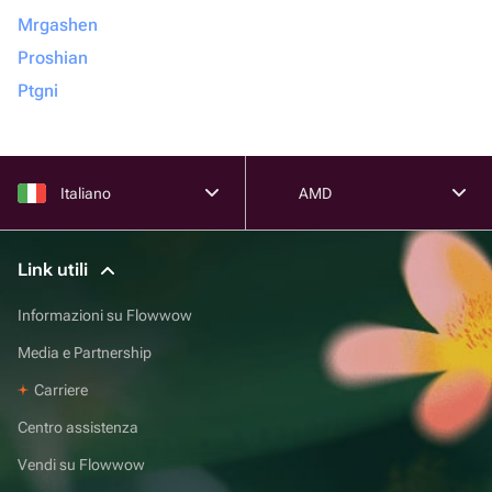
Mrgashen
Proshian
Ptgni
Italiano
AMD
Link utili
Informazioni su Flowwow
Media e Partnership
Carriere
Centro assistenza
Vendi su Flowwow