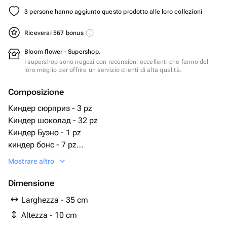
3 persone hanno aggiunto questo prodotto alle loro collezioni
Riceverai 567 bonus
Bloom flower - Supershop.
I supershop sono negozi con recensioni eccellenti che fanno del
loro meglio per offrire un servizio clienti di alta qualità.
Composizione
Киндер сюрприз - 3 pz
Киндер шоколад - 32 pz
Киндер Буэно - 1 pz
киндер бонс - 7 pz
делис киндер - 1 pz
Mostrare altro
киндер хэппи хиппо - 1 pz
Dimensione
Larghezza - 35 cm
Altezza - 10 cm