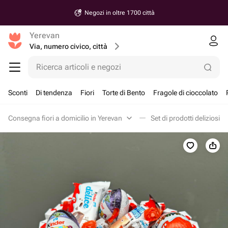
Negozi in oltre 1700 città
Yerevan
Via, numero civico, città
Ricerca articoli e negozi
Sconti
Di tendenza
Fiori
Torte di Bento
Fragole di cioccolato
Consegna fiori a domicilio in Yerevan
Set di prodotti deliziosi i