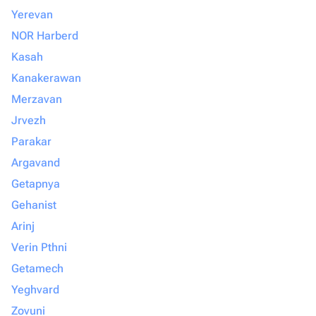
Yerevan
NOR Harberd
Kasah
Kanakerawan
Merzavan
Jrvezh
Parakar
Argavand
Getapnya
Gehanist
Arinj
Verin Pthni
Getamech
Yeghvard
Zovuni