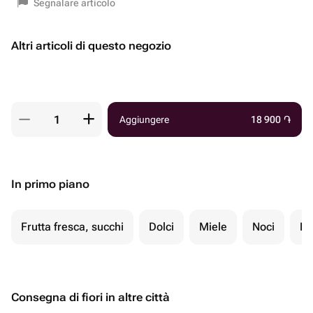
Segnalare articolo
Altri articoli di questo negozio
Aggiungere
18 900
֏
In primo piano
Frutta fresca, succhi
Dolci
Miele
Noci
Fr
Consegna di fiori in altre città