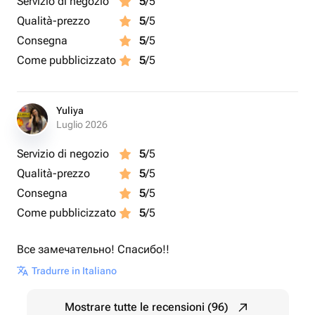
Servizio di negozio
5
/5
Qualità-prezzo
5
/5
Consegna
5
/5
Come pubblicizzato
5
/5
Yuliya
Luglio 2026
Servizio di negozio
5
/5
Qualità-prezzo
5
/5
Consegna
5
/5
Come pubblicizzato
5
/5
Все замечательно! Спасибо!!
Tradurre in Italiano
Mostrare tutte le recensioni (96)