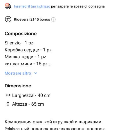
Inserisci il tuo indirizzo
per sapere le spese di consegna
Riceverai 2145 bonus
Composizione
Silenzio - 1 pz
Коробка сердце - 1 pz
Мишка тедди - 1 pz
кит кат мини - 15 pz
шары сердце - 1 pz
Mostrare altro
нутелла го - 1 pz
Dimensione
Larghezza - 40 cm
Altezza - 65 cm
Композиция с мягкой игрушкой и шариками.
Эффектный подарок «все включено», подарок