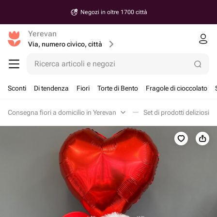
Negozi in oltre 1700 città
Yerevan
Via, numero civico, città
Ricerca articoli e negozi
Sconti
Di tendenza
Fiori
Torte di Bento
Fragole di cioccolato
Consegna fiori a domicilio in Yerevan
Set di prodotti deliziosi i