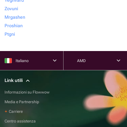
Yeghvard
Zovuni
Mrgashen
Proshian
Ptgni
Italiano
AMD
Link utili
Informazioni su Flowwow
Media e Partnership
Carriere
Centro assistenza