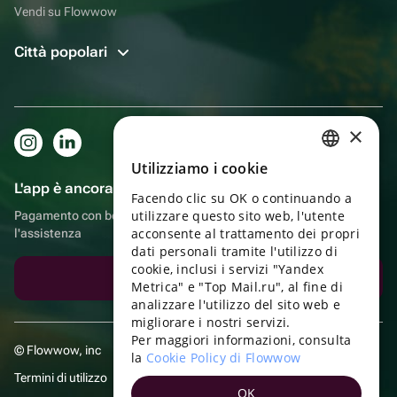
Vendi su Flowwow
Città popolari
×
Utilizziamo i cookie
RUSSIAN
L'app è ancora più comoda!
Facendo clic su OK o continuando a
ENGLISH
utilizzare questo sito web, l'utente
Pagamento con bonus, autoconsegna, comoda chat con
UKRAINIAN
acconsente al trattamento dei propri
l'assistenza
dati personali tramite l'utilizzo di
PORTUGUESE
cookie, inclusi i servizi "Yandex
Scarica l'app
Metrica" e "Top Mail.ru", al fine di
SPANISH
analizzare l'utilizzo del sito web e
migliorare i nostri servizi.
HUNGARIAN
Per maggiori informazioni, consulta
© Flowwow, inc
ITALIAN
la
Cookie Policy di Flowwow
Termini di utilizzo
FRENCH
OK