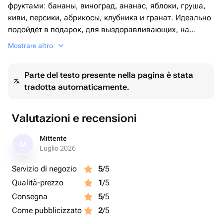
фруктами: бананы, виноград, ананас, яблоки, груша,
киви, персики, абрикосы, клубника и гранат. Идеально
подойдёт в подарок, для выздоравливающих, на
праздник или просто как вкусный сюрприз для
Mostrare altro
близких.
Parte del testo presente nella pagina è stata
📦 Быстрая доставка по Еревану
tradotta automaticamente.
🎁 Возможность добавить открытку с пожеланием
🌿 Только свежие фрукты
Valutazioni e recensioni
Закажите прямо сейчас и подарите радость и заботу!
Mittente
M
фруктовая корзина, доставка фруктов Ереван, свежие
Luglio 2026
фрукты, подарок с фруктами, фруктовый набор,
Servizio di negozio
5
/5
доставка по Еревану, фруктовый подарок, ананас,
Qualità-prezzo
1
/5
виноград, бананы, клубника.
Consegna
5
/5
Come pubblicizzato
2
/5