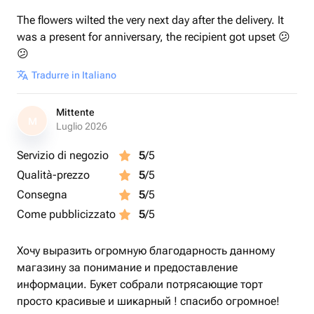
The flowers wilted the very next day after the delivery. It
was a present for anniversary, the recipient got upset 😕
😕
Tradurre in Italiano
Mittente
M
Luglio 2026
Servizio di negozio
5
/5
Qualità-prezzo
5
/5
Consegna
5
/5
Come pubblicizzato
5
/5
Хочу выразить огромную благодарность данному
магазину за понимание и предоставление
информации. Букет собрали потрясающие торт
просто красивые и шикарный ! спасибо огромное!