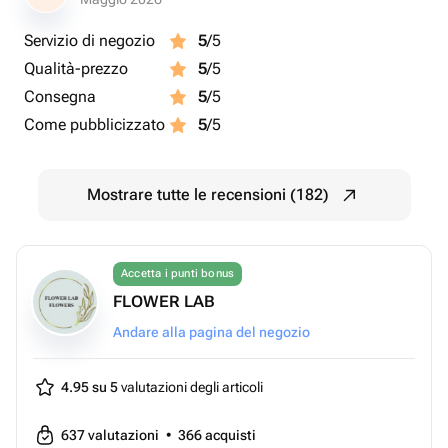
Servizio di negozio
5
/5
Qualità-prezzo
5
/5
Consegna
5
/5
Come pubblicizzato
5
/5
Mostrare tutte le recensioni (182)
Accetta i punti bonus
FLOWER LAB
Andare alla pagina del negozio
4.95 su 5
valutazioni degli articoli
637
valutazioni
•
366
acquisti