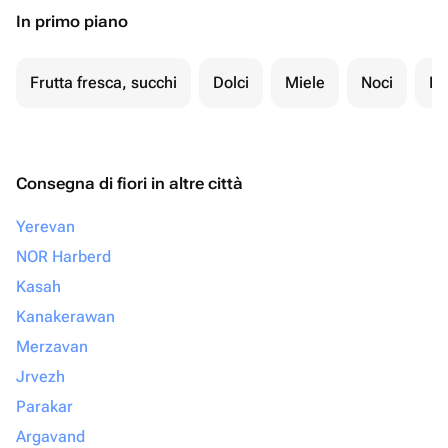
In primo piano
Frutta fresca, succhi
Dolci
Miele
Noci
Fr
Consegna di fiori in altre città
Yerevan
NOR Harberd
Kasah
Kanakerawan
Merzavan
Jrvezh
Parakar
Argavand