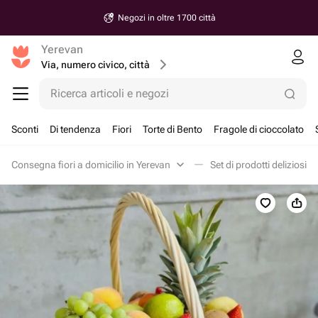
Negozi in oltre 1700 città
Yerevan
Via, numero civico, città
Ricerca articoli e negozi
Sconti
Di tendenza
Fiori
Torte di Bento
Fragole di cioccolato
Consegna fiori a domicilio in Yerevan
Set di prodotti deliziosi i