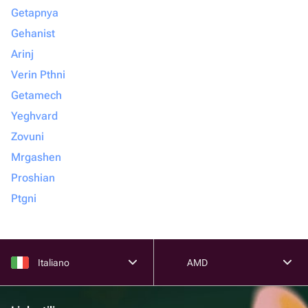
Getapnya
Gehanist
Arinj
Verin Pthni
Getamech
Yeghvard
Zovuni
Mrgashen
Proshian
Ptgni
Italiano
AMD