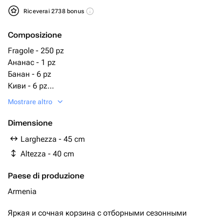
Riceverai 2738 bonus
Composizione
Fragole - 250 pz
Ананас - 1 pz
Банан - 6 pz
Киви - 6 pz
Апельсин - 5 pz
Mostrare altro
Мандарин - 5 pz
Лимон - 2 pz
Dimensione
Груша - 4 pz
Larghezza - 45 cm
Персик - 5 pz
Altezza - 40 cm
Cesto intrecciato - 1 pz
манго - 1 pz
Paese di produzione
Абрикос - 5 pz
гранат красный - 1 pz
Armenia
яблоко ред - 5 pz
Яркая и сочная корзина с отборными сезонными
Виноград белый груздь - 1 pz