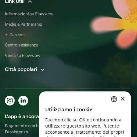
Link utili
Informazioni su Flowwow
Media e Partnership
Carriere
Centro assistenza
Vendi su Flowwow
Città popolari
×
Utilizziamo i cookie
RUSSIAN
L'app è ancora più comoda!
Facendo clic su OK o continuando a
ENGLISH
utilizzare questo sito web, l'utente
Pagamento con bonus, autoconsegna, comoda chat con
UKRAINIAN
acconsente al trattamento dei propri
l'assistenza