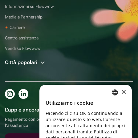
Informazioni su Flowwow
Media e Partnership
Carriere
Centro assistenza
Vendi su Flowwow
Città popolari
×
Utilizziamo i cookie
RUSSIAN
L'app è ancora più comoda!
Facendo clic su OK o continuando a
ENGLISH
utilizzare questo sito web, l'utente
Pagamento con bonus, autoconsegna, comoda chat con
UKRAINIAN
acconsente al trattamento dei propri
l'assistenza
dati personali tramite l'utilizzo di
PORTUGUESE
cookie, inclusi i servizi "Yandex