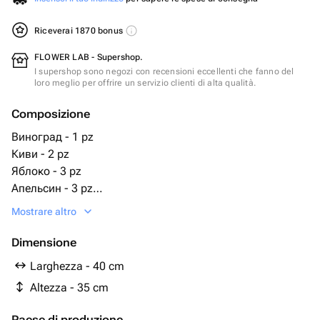
Riceverai 1870 bonus
FLOWER LAB - Supershop.
I supershop sono negozi con recensioni eccellenti che fanno del
loro meglio per offrire un servizio clienti di alta qualità.
Composizione
Виноград - 1 pz
Киви - 2 pz
Яблоко - 3 pz
Апельсин - 3 pz
Мандарин - 3 pz
Mostrare altro
Nastro di raso - 1 pz
Груша - 2 pz
Dimensione
Слива - 3 pz
Larghezza - 40 cm
Cesto intrecciato - 1 pz
Altezza - 35 cm
яблоко ред - 3 pz
виноград ветка - 1 pz
Paese di produzione