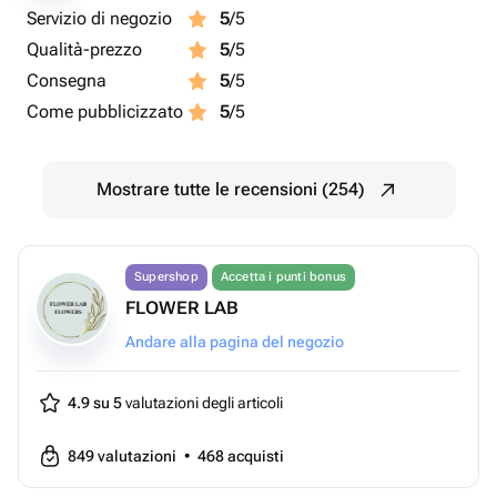
Servizio di negozio
5
/5
Qualità-prezzo
5
/5
Consegna
5
/5
Come pubblicizzato
5
/5
Mostrare tutte le recensioni (254)
Supershop
Accetta i punti bonus
FLOWER LAB
Andare alla pagina del negozio
4.9 su 5
valutazioni degli articoli
849
valutazioni
•
468
acquisti