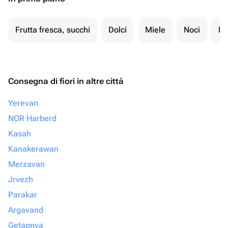
Frutta fresca, succhi
Dolci
Miele
Noci
Fr
Consegna di fiori in altre città
Yerevan
NOR Harberd
Kasah
Kanakerawan
Merzavan
Jrvezh
Parakar
Argavand
Getapnya