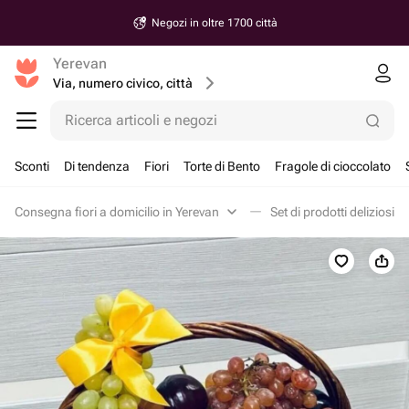
Negozi in oltre 1700 città
Yerevan
Via, numero civico, città
Ricerca articoli e negozi
Sconti
Di tendenza
Fiori
Torte di Bento
Fragole di cioccolato
Consegna fiori a domicilio in Yerevan
Set di prodotti deliziosi i