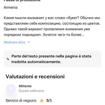
Armenia
Какие мысли вызывает у вас слово «букет? Обычно мы
представляем себе композицию, состоящую из цветов.
Однако такой вариант проявления внимания уже
порядком поднадоел. Хочется чего-то более
оригинального.
Mostrare altro
Корзина с фруктами «Витаминки» станет прекрасным
подарком на любое праздничное мероприятие: День
Parte del testo presente nella pagina è stata
рождения, юбилей или любую другую знаменательную
tradotta automaticamente.
дату. Также это прекрасный вариант подарка без
повода, которому обрадуется каждый человек,
независимо от пола, возраста и социального статуса.
Valutazioni e recensioni
ВНИМАНИЕ
Mittente
M
Questa settimana
Возможно замена фруктов по сезону.
Servizio di negozio
5
/5