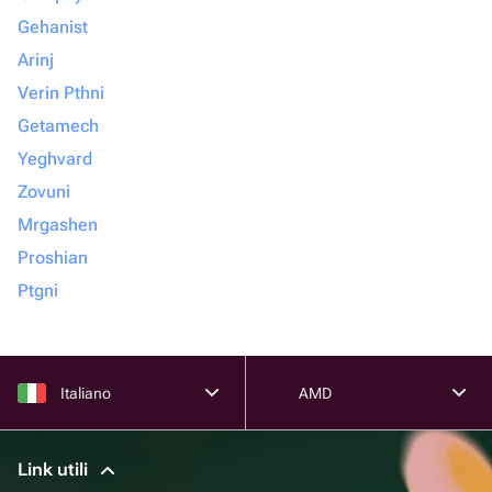
Gehanist
Arinj
Verin Pthni
Getamech
Yeghvard
Zovuni
Mrgashen
Proshian
Ptgni
Italiano
AMD
Link utili