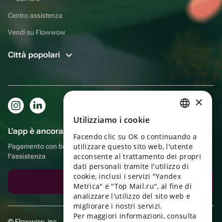
Centro assistenza
Vendi su Flowwow
Città popolari
×
Utilizziamo i cookie
RUSSIAN
L'app è ancora più comoda!
Facendo clic su OK o continuando a
ENGLISH
utilizzare questo sito web, l'utente
Pagamento con bonus, autoconsegna, comoda chat con
UKRAINIAN
acconsente al trattamento dei propri
l'assistenza
dati personali tramite l'utilizzo di
PORTUGUESE
cookie, inclusi i servizi "Yandex
Scarica l'app
Metrica" e "Top Mail.ru", al fine di
SPANISH
analizzare l'utilizzo del sito web e
migliorare i nostri servizi.
HUNGARIAN
Per maggiori informazioni, consulta
© Flowwow, inc