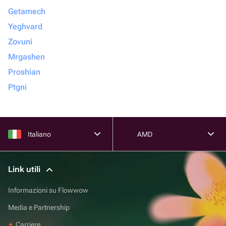
Getamech
Yeghvard
Zovuni
Mrgashen
Proshian
Ptgni
Italiano
AMD
Link utili
Informazioni su Flowwow
Media e Partnership
Carriere