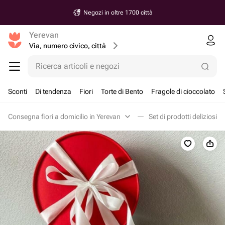
Negozi in oltre 1700 città
Yerevan
Via, numero civico, città
Ricerca articoli e negozi
Sconti
Di tendenza
Fiori
Torte di Bento
Fragole di cioccolato
Consegna fiori a domicilio in Yerevan
Set di prodotti deliziosi i