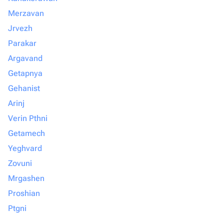
Merzavan
Jrvezh
Parakar
Argavand
Getapnya
Gehanist
Arinj
Verin Pthni
Getamech
Yeghvard
Zovuni
Mrgashen
Proshian
Ptgni