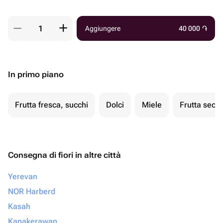
Aggiungere
40 000
֏
In primo piano
Frutta fresca, succhi
Dolci
Miele
Frutta secc
Consegna di fiori in altre città
Yerevan
NOR Harberd
Kasah
Kanakerawan