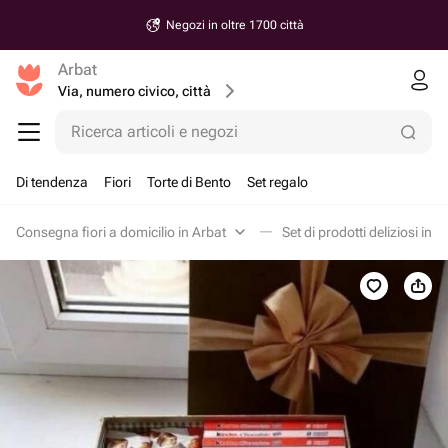
Negozi in oltre 1700 città
Arbat
Via, numero civico, città
Ricerca articoli e negozi
Di tendenza
Fiori
Torte di Bento
Set regalo
Consegna fiori a domicilio in Arbat
Set di prodotti deliziosi in A