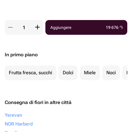
Aggiungere
19 676
֏
In primo piano
Frutta fresca, succhi
Dolci
Miele
Noci
Fr
Consegna di fiori in altre città
Yerevan
NOR Harberd