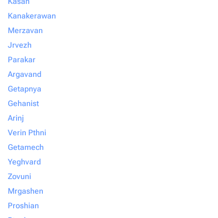
Kasah
Kanakerawan
Merzavan
Jrvezh
Parakar
Argavand
Getapnya
Gehanist
Arinj
Verin Pthni
Getamech
Yeghvard
Zovuni
Mrgashen
Proshian