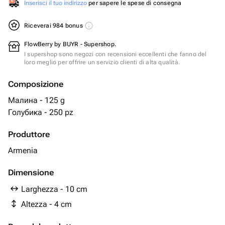
Inserisci il tuo indirizzo
per sapere le spese di consegna
Riceverai 984 bonus
FlowBerry by BUYR - Supershop.
I supershop sono negozi con recensioni eccellenti che fanno del
loro meglio per offrire un servizio clienti di alta qualità.
Composizione
Малина - 125 g
Голубика - 250 pz
Produttore
Armenia
Dimensione
Larghezza - 10 cm
Altezza - 4 cm