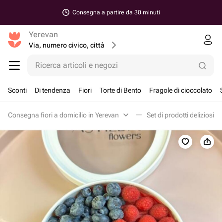
Consegna a partire da 30 minuti
Yerevan
Via, numero civico, città
Ricerca articoli e negozi
Sconti
Di tendenza
Fiori
Torte di Bento
Fragole di cioccolato
Consegna fiori a domicilio in Yerevan
Set di prodotti deliziosi i