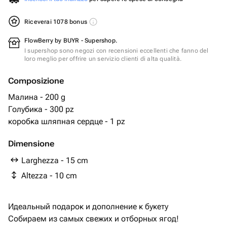
Riceverai 1078 bonus
FlowBerry by BUYR - Supershop.
I supershop sono negozi con recensioni eccellenti che fanno del
loro meglio per offrire un servizio clienti di alta qualità.
Composizione
Малина - 200 g
Голубика - 300 pz
коробка шляпная сердце - 1 pz
Dimensione
Larghezza - 15 cm
Altezza - 10 cm
Идеальный подарок и дополнение к букету
Собираем из самых свежих и отборных ягод!