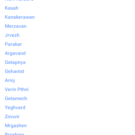
Kasah
Kanakerawan
Merzavan
Jrvezh
Parakar
Argavand
Getapnya
Gehanist
Arinj
Verin Pthni
Getamech
Yeghvard
Zovuni
Mrgashen
Proshian