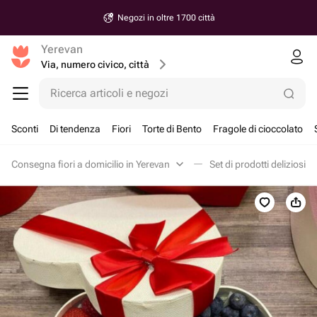
Negozi in oltre 1700 città
Yerevan
Via, numero civico, città
Ricerca articoli e negozi
Sconti
Di tendenza
Fiori
Torte di Bento
Fragole di cioccolato
Consegna fiori a domicilio in Yerevan
Set di prodotti deliziosi i