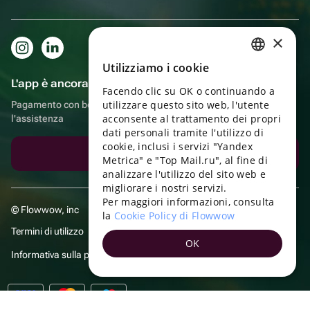
×
Utilizziamo i cookie
RUSSIAN
L'app è ancora più comoda!
Facendo clic su OK o continuando a
ENGLISH
utilizzare questo sito web, l'utente
Pagamento con bonus, autoconsegna, comoda chat con
UKRAINIAN
acconsente al trattamento dei propri
l'assistenza
dati personali tramite l'utilizzo di
PORTUGUESE
cookie, inclusi i servizi "Yandex
Scarica l'app
Metrica" e "Top Mail.ru", al fine di
SPANISH
analizzare l'utilizzo del sito web e
migliorare i nostri servizi.
HUNGARIAN
Per maggiori informazioni, consulta
© Flowwow, inc
ITALIAN
la
Cookie Policy di Flowwow
Termini di utilizzo
FRENCH
OK
Informativa sulla privacy
TURKISH
GERMAN
POLISH