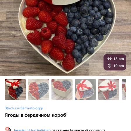
15 cm
10 cm
Stock confermato oggi
Ягоды в сердечном короб
Inserisci il tuo indirizzo
per sapere le spese di consegna