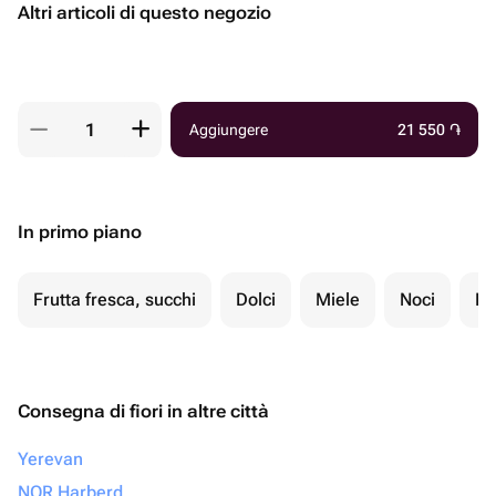
Altri articoli di questo negozio
Aggiungere
21 550
֏
In primo piano
Frutta fresca, succhi
Dolci
Miele
Noci
Fr
Consegna di fiori in altre città
Yerevan
NOR Harberd