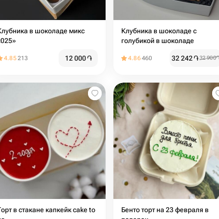
Клубника в шоколаде микс
Клубника в шоколаде с
«025»
голубикой в шоколаде
12 000
֏
32 242
֏
4.85
213
4.86
460
32 900
Торт в стакане капкейк cake to
Бенто торт на 23 февраля в