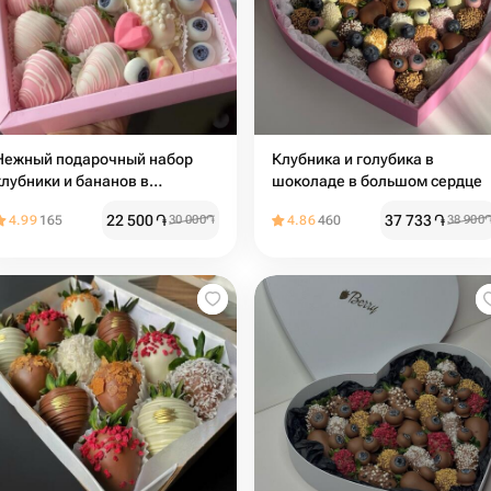
Нежный подарочный набор
Клубника и голубика в
клубники и бананов в
шоколаде в большом сердце
шоколаде
22 500
֏
37 733
֏
4.99
165
30 000
֏
4.86
460
38 900