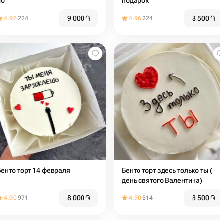
go
подарок
9 000
֏
8 500
֏
4.96
224
4.96
224
Бенто торт 14 февраля
Бенто торт здесь только ты (
день святого Валентина)
8 000
֏
8 500
֏
4.90
971
4.90
514