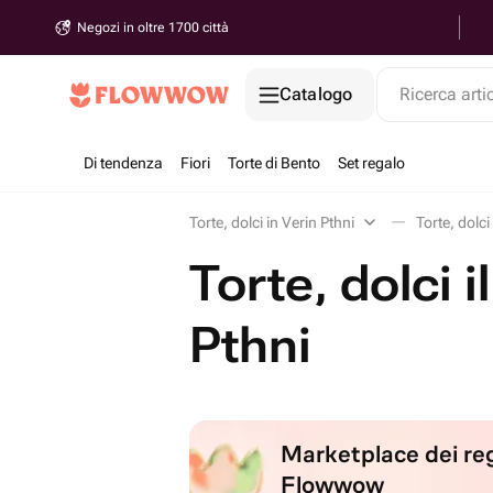
Negozi in oltre 1700 città
Catalogo
Ricerca arti
Di tendenza
Fiori
Torte di Bento
Set regalo
Torte, dolci in Verin Pthni
Torte, dolci
Torte, dolci i
Pthni
Marketplace dei reg
Flowwow