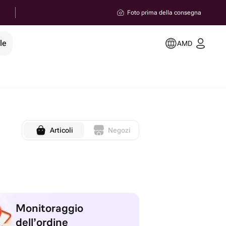
Foto prima della consegna
le
AMD
Articoli
Negozi
Monitoraggio
dell’ordine