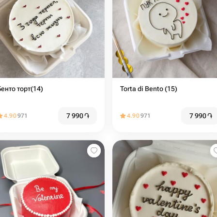
Бенто торт(14)
Torta di Bento (15)
7 990
֏
7 990
֏
4.90
971
4.90
971