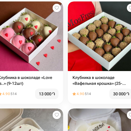
Клубника в шоколаде «Love
Клубника в шоколаде
is..» (9-12шт)
«Вафельная крошка» (25-
36шт)
13 000
֏
30 000
֏
4.90
514
4.90
514