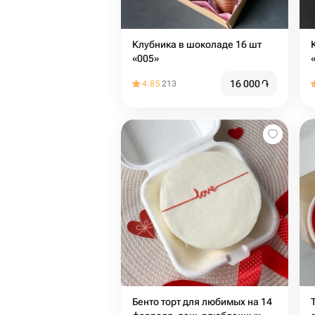
Клубника в шоколаде 16 шт
«005»
16 000
֏
4.85
213
Бенто торт для любимых на 14