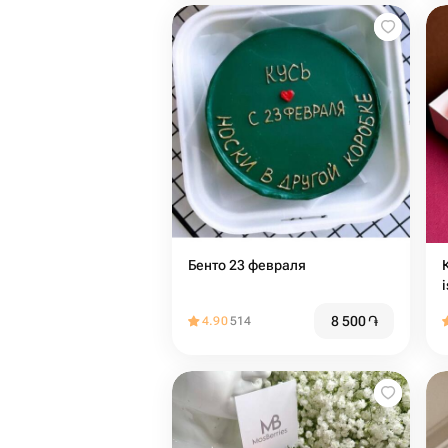
Бенто 23 февраля️
8 500
֏
4.90
514