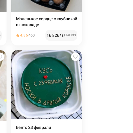
Маленькое сердце с клубникой
в шоколаде
16 826
֏
֏
4.86
460
17 900
֏
Бенто 23 февраля️