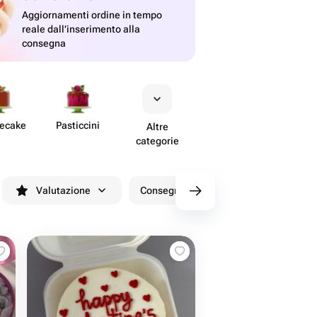
Aggiornamenti ordine in tempo
reale dall’inserimento alla
consegna
secake
Past​iccini
Altre
categorie
Valutazione
Consegna entro 90 minuti
Sconti