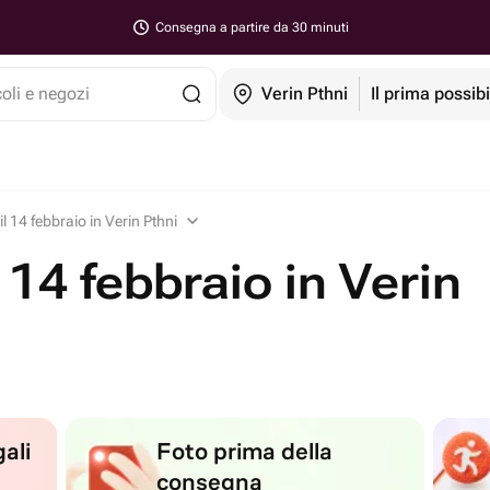
Consegna a partire da 30 minuti
coli e negozi
Verin Pthni
Il prima possibi
 il 14 febbraio in Verin Pthni
l 14 febbraio in Verin
ali
Foto prima della
consegna