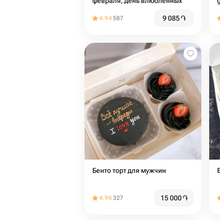
февраля, день влюбленных
9 085
֏
4.94
587
Бенто торт для мужчин
15 000
֏
4.96
327