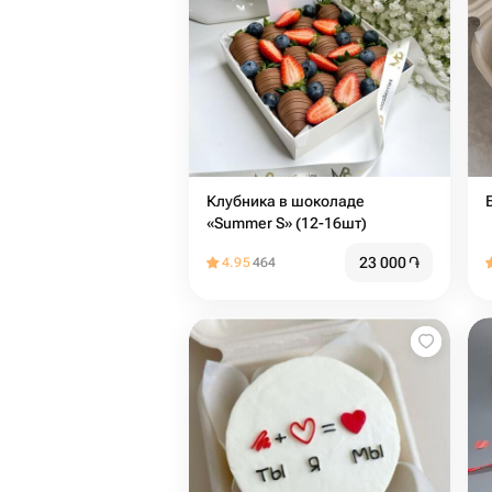
Клубника в шоколаде
«Summer S» (12-16шт)
23 000
֏
4.95
464