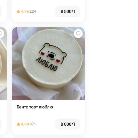
8 500
֏
4.96
224
Бенто торт люблю
8 000
֏
4.90
971