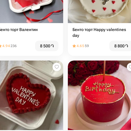
Бенто торт Валентин
Бенто торт Happy valentines
day
8 500
֏
8 800
֏
4.94
236
4.65
59