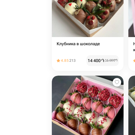
Клубника в шоколаде
14 400
֏
4.85
213
16 000
֏