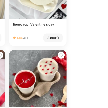
Бенто торт Valentine s day
8 800
֏
4.86
311