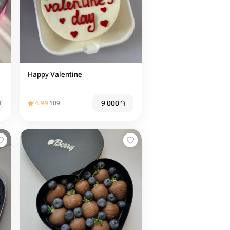
Happy Valentine
9 000
֏
֏
4.99
109