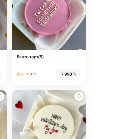
Бенто торт(5)
7 990
֏
4.90
971