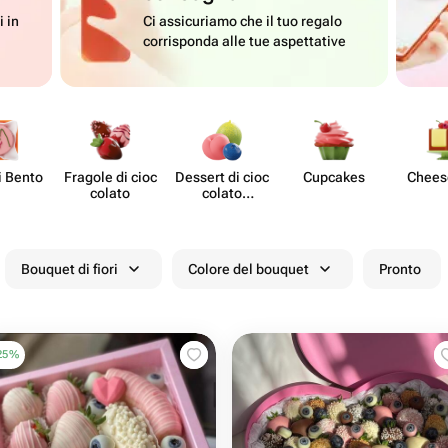
i in
Ci assicuriamo che il tuo regalo
corrisponda alle tue aspettative
i Bento
Fragole di cioc​
Dessert di cioc​
Cupcakes
Chee​
colato
colato
stampato
Bouquet di fiori
Colore del bouquet
Pronto
25
%