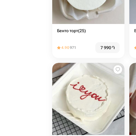
Бенто торт(25)
7 990
֏
4.90
971