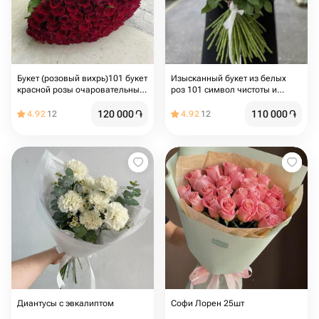
Букет (розовый вихрь)101 букет
Изысканный букет из белых
красной розы очаровательные
роз 101 символ чистоты и
композиции любви
нежности
120 000
֏
110 000
֏
4.92
12
4.92
12
Диантусы с эвкалиптом
Софи Лорен 25шт