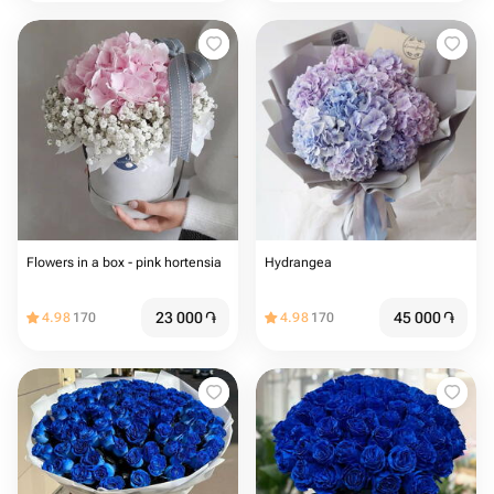
Flowers in a box - pink hortensia
Hydrangea
23 000
֏
45 000
֏
4.98
170
4.98
170