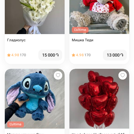
L'ultima
Гладиолус
Мишка Теди
15 000
֏
13 000
֏
4.98
170
4.98
170
L'ultima