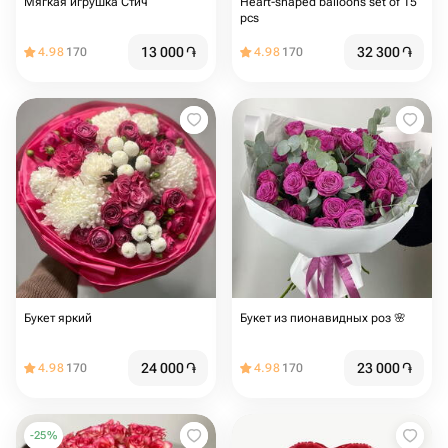
Мягкая игрушка Стич
Heart-shaped balloons set of 15
pcs️
13 000
֏
32 300
֏
4.98
170
4.98
170
Букет яркий
Букет из пионавидных роз 🌸
24 000
֏
23 000
֏
4.98
170
4.98
170
-
25
%