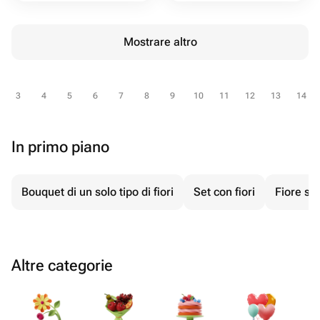
Mostrare altro
3
4
5
6
7
8
9
10
11
12
13
14
In primo piano
Bouquet di un solo tipo di fiori
Set con fiori
Fiore su 
Altre categorie