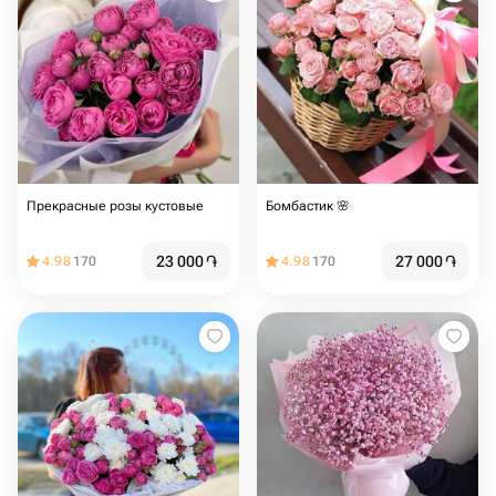
Прекрасные розы кустовые
Бомбастик 🌸
23 000
֏
27 000
֏
4.98
170
4.98
170