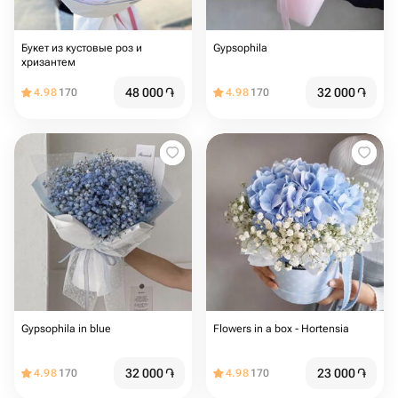
Букет из кустовые роз и
Gypsophila
хризантем
48 000
֏
32 000
֏
4.98
170
4.98
170
Gypsophila in blue
Flowers in a box - Hortensia
32 000
֏
23 000
֏
4.98
170
4.98
170