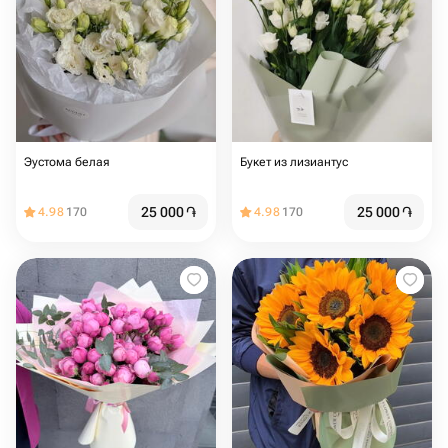
Эустома белая
Букет из лизиантус
25 000
֏
25 000
֏
4.98
170
4.98
170