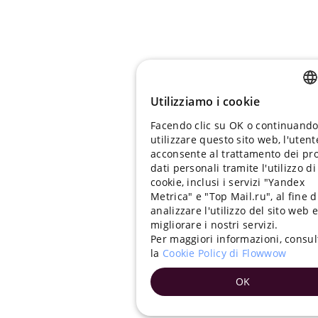
Utilizziamo i cookie
RUSSIA
Facendo clic su OK o continuando
ENGLIS
utilizzare questo sito web, l'utent
UKRAIN
acconsente al trattamento dei pr
dati personali tramite l'utilizzo di
PORTU
cookie, inclusi i servizi "Yandex
Metrica" e "Top Mail.ru", al fine d
SPANIS
analizzare l'utilizzo del sito web e
migliorare i nostri servizi.
HUNGA
Per maggiori informazioni, consul
ITALIAN
la
Cookie Policy di Flowwow
FRENCH
OK
TURKIS