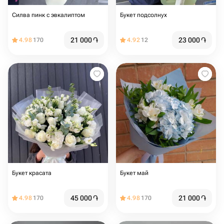
Силва пинк с эвкалиптом
Букет подсолнух
21 000
֏
23 000
֏
4.98
170
4.92
12
Букет красата
Букет май
45 000
֏
21 000
֏
4.98
170
4.98
170