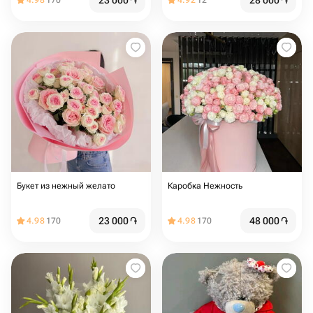
23 000
֏
28 000
֏
4.98
170
4.92
12
Букет из нежный желато
Каробка Нежность
23 000
֏
48 000
֏
4.98
170
4.98
170