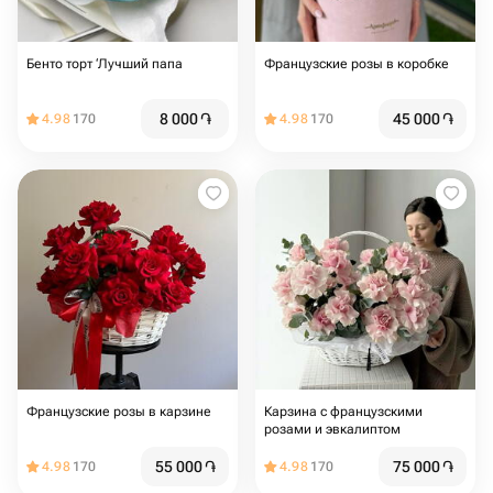
Бенто торт ‘Лучший папа
Французские розы в коробке
8 000
֏
45 000
֏
4.98
170
4.98
170
Французские розы в карзине
Карзина с французскими
розами и эвкалиптом
55 000
֏
75 000
֏
4.98
170
4.98
170