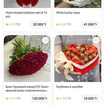
Heart-shaped balloons set of 15
White bushy roses
pcs
32 000
֏
41 000
֏
4.98
170
4.98
170
Букет (розовый вихрь)101 букет
Клубника в коробке
красной розы очаровательные
композиции любви
120 000
֏
16 000
֏
4.98
170
4.98
170