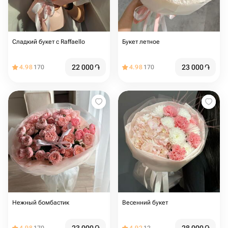
Сладкий букет с Raffaello
Букет летное
22 000
֏
23 000
֏
4.98
170
4.98
170
Нежный бомбастик
Весенний букет