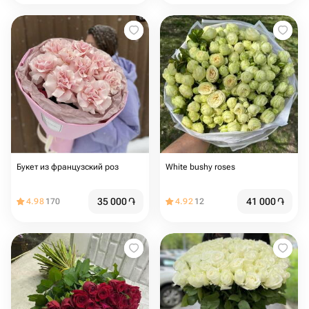
Букет из французский роз
White bushy roses
35 000
֏
41 000
֏
4.98
170
4.92
12