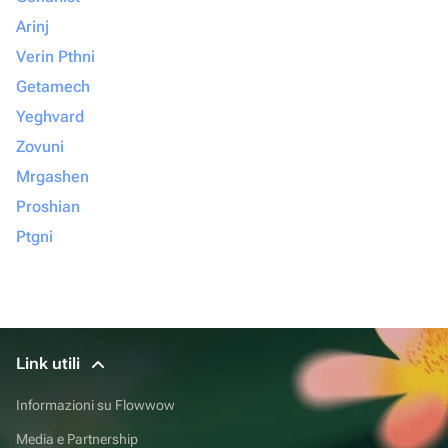
Arinj
Verin Pthni
Getamech
Yeghvard
Zovuni
Mrgashen
Proshian
Ptgni
Link utili
Informazioni su Flowwow
Media e Partnership