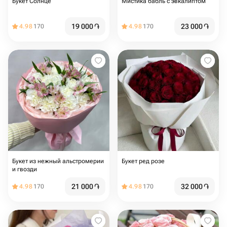
Букет Солнце
Мистика бабль с эвкалиптом
19 000
֏
23 000
֏
4.98
170
4.98
170
Букет из нежный альстромерии
Букет ред розе
и гвозди
21 000
֏
32 000
֏
4.98
170
4.98
170