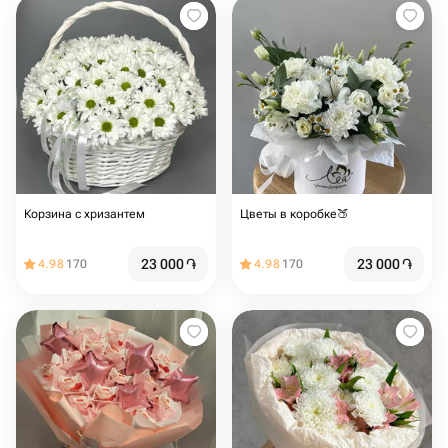
Корзина с хризантем
Цветы в коробке🍑
23 000
֏
23 000
֏
4.98
170
4.98
170