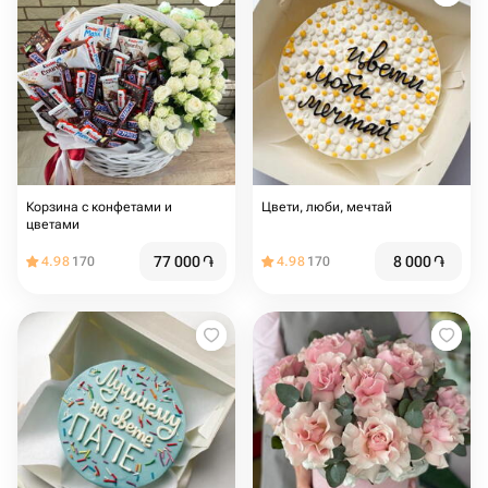
Корзина с конфетами и
Цвети, люби, мечтай
цветами
77 000
֏
8 000
֏
4.98
170
4.98
170