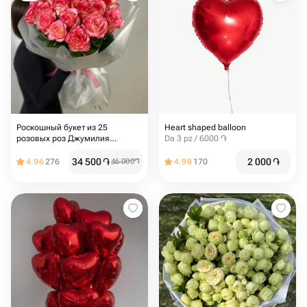
Роскошный букет из 25
Heart shaped balloon
розовых роз Джумилия
Da 3 pz / 6000 ֏
ПРЕМИУМ
34 500
֏
2 000
֏
4.96
276
46 000
֏
4.98
170