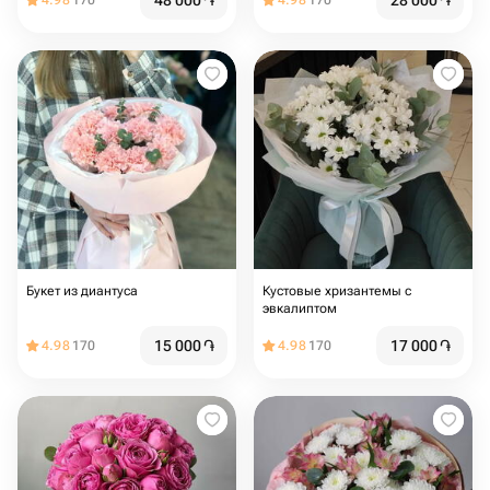
48 000
֏
28 000
֏
4.98
170
4.98
170
Букет из диантуса
Кустовые хризантемы с
эвкалиптом
15 000
֏
17 000
֏
4.98
170
4.98
170