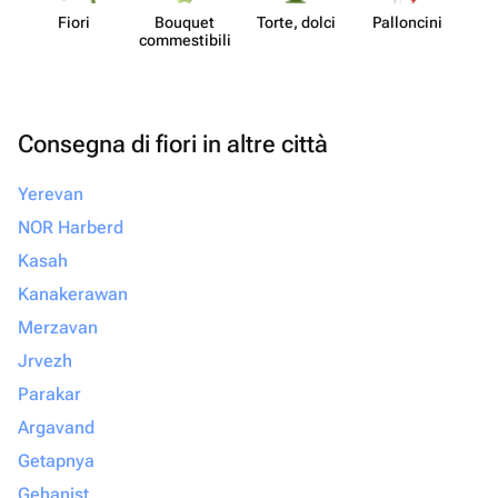
Fiori
Bouquet
Torte, dolci
Pall​oncini
commes​tibili
Consegna di fiori in altre città
Yerevan
NOR Harberd
Kasah
Kanakerawan
Merzavan
Jrvezh
Parakar
Argavand
Getapnya
Gehanist