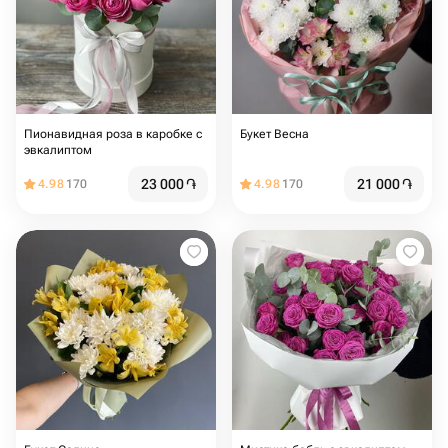
Пионавидная роза в каробке с
Букет Весна
эвкалиптом
23 000
֏
21 000
֏
4.98
170
4.98
170