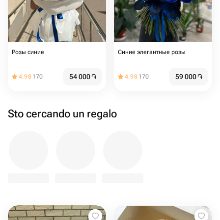
Розы синие
Синие элегантные розы
54 000
֏
59 000
֏
4.98
170
4.98
170
Sto cercando un regalo