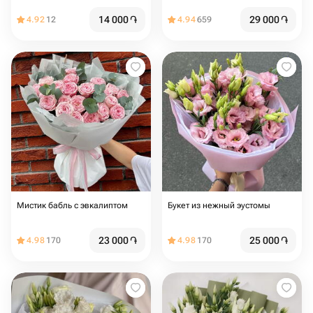
14 000
֏
29 000
֏
4.92
12
4.94
659
Мистик бабль с эвкалиптом
Букет из нежный эустомы
23 000
֏
25 000
֏
4.98
170
4.98
170