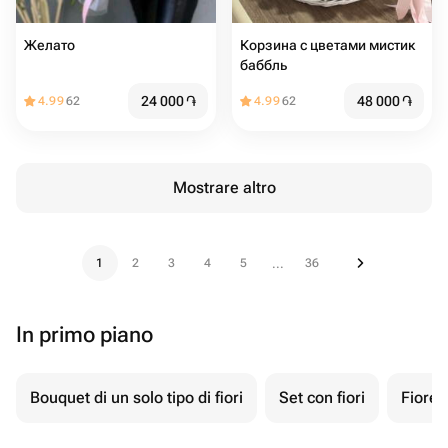
Желато
Корзина с цветами мистик
баббль
24 000
֏
48 000
֏
4.99
62
4.99
62
Mostrare altro
1
2
3
4
5
36
...
In primo piano
Bouquet di un solo tipo di fiori
Set con fiori
Fiore 