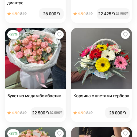
диантус
26 000
֏
22 425
֏
4.90
849
4.90
849
29 900
֏
-
25
%
Букет из мадам бомбастик️
Корзина с цветами гербера
22 500
֏
28 000
֏
4.90
849
30 000
֏
4.90
849
-
25
%