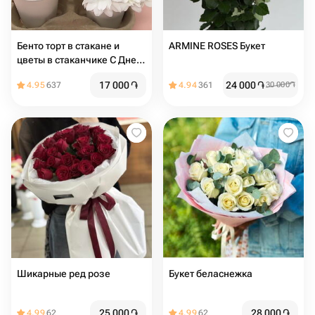
Бенто торт в стакане и
ARMINE ROSES Букет
цветы в стаканчике С Днем
Рождения (хризантема,
17 000
֏
24 000
֏
4.95
637
4.94
361
30 000
֏
альстромерия, роза)
Шикарные ред розе
Букет беласнежка
25 000
֏
28 000
֏
4.99
62
4.99
62