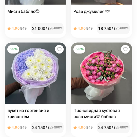
Мисти бабллс😍
Роза джумилия 🫶
21 000
֏
18 750
֏
4.90
849
28 000
֏
4.90
849
25 000
֏
-
25
%
-
25
%
Букет из гортензия и
Пионовидная кустовая
хризантем
роза мисти🫶 бабллс ️
24 150
֏
24 750
֏
4.90
849
32 200
֏
4.90
849
33 000
֏