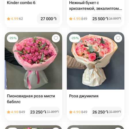
Kinder combo 6
Нежный букет с
хризантемой, эвкалиптом и
диантусом
27 000
֏
25 500
֏
4.99
62
4.90
849
34 000
֏
-
25
%
-
25
%
Пионовидная роза мисти
Роза джумилия️
бабллс️
23 250
֏
26 250
֏
4.90
849
31 000
֏
4.90
849
35 000
֏