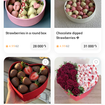
Strawberries in a round box
Chocolate dipped
Strawberries 🍓
28 000
֏
31 000
֏
4.99
62
4.99
62