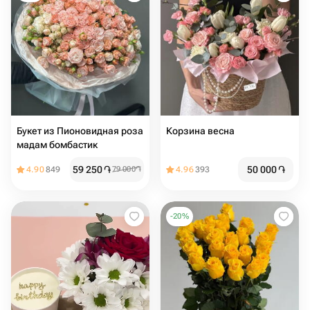
Букет из Пионовидная роза
Корзина весна
мадам бомбастик
59 250
֏
50 000
֏
4.90
849
79 000
֏
4.96
393
-
20
%