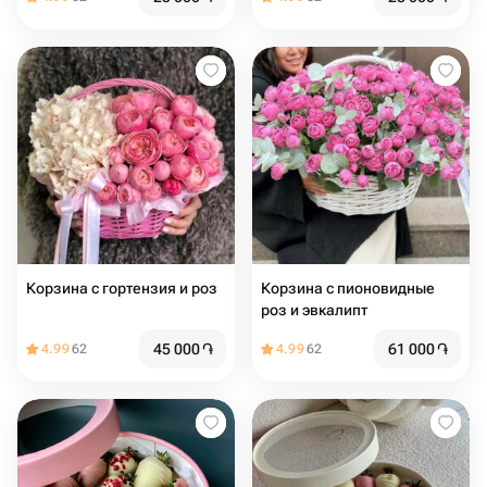
Корзина с гортензия и роз
Корзина с пионовидные
роз и эвкалипт
45 000
֏
61 000
֏
4.99
62
4.99
62