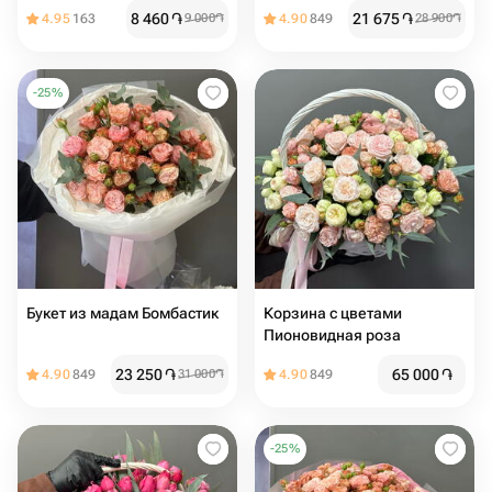
8 460
֏
21 675
֏
4.95
163
9 000
֏
4.90
849
28 900
֏
-
25
%
Букет из мадам Бомбастик
Корзина с цветами
Пионовидная роза
23 250
֏
65 000
֏
4.90
849
31 000
֏
4.90
849
-
25
%