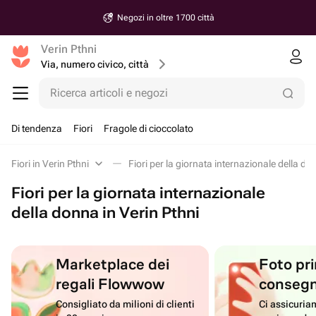
Negozi in oltre 1700 città
Verin Pthni
Via, numero civico, città
Ricerca articoli e negozi
Di tendenza
Fiori
Fragole di cioccolato
Fiori in Verin Pthni
Fiori per la giornata internazionale della do
Fiori per la giornata internazionale
della donna in Verin Pthni
Marketplace dei
Foto pri
regali Flowwow
conseg
Consigliato da milioni di clienti
Ci assicuriam