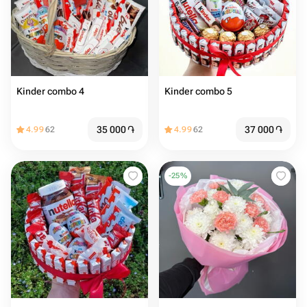
Kinder combo 4
Kinder combo 5
35 000
֏
37 000
֏
4.99
62
4.99
62
-
25
%