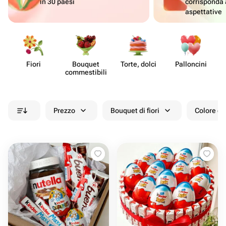
in 30 paesi
corrisponda 
aspettative
Fiori
Bouquet
Torte, dolci
Pall​oncini
commes​tibili
Prezzo
Bouquet di fiori
Colore de