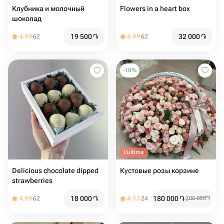
Клубника и молочный
Flowers in a heart box
шоколад
19 500
֏
32 000
֏
4.99
62
4.99
62
-
10
%
L'ultima
Delicious chocolate dipped
Кустовые розы корзине
strawberries
18 000
֏
180 000
֏
4.99
62
4.33
24
200 000
֏