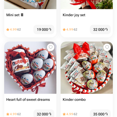
Mini set 🍫
Kinder joy set
19 000
֏
32 000
֏
4.99
62
4.99
62
Heart full of sweet dreams
Kinder combo
32 000
֏
35 000
֏
4.99
62
4.99
62