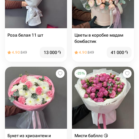
Роза белая 11 шт
Цветы в коробке мадам
бомбастик️️
13 000
֏
41 000
֏
4.90
849
4.90
849
-
25
%
Букет из хризантем и
Мисти бабллс 😘️