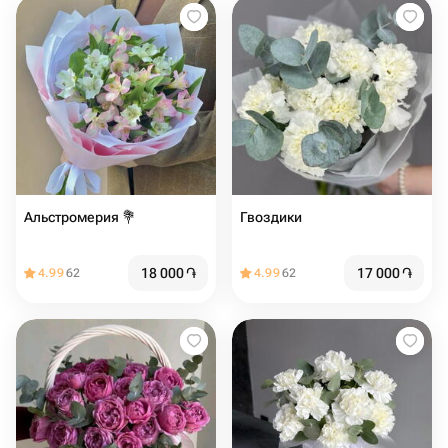
Альстромерия 💐
Гвоздики
18 000
֏
17 000
֏
4.99
62
4.99
62