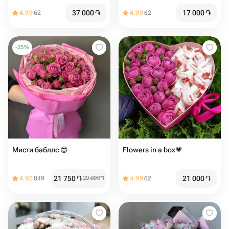
37 000
֏
17 000
֏
4.99
62
4.99
62
-
25
%
Мисти бабллс 😍️
Flowers in a box💗
21 750
֏
21 000
֏
4.90
849
29 000
֏
4.99
62