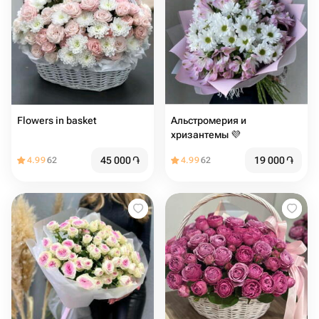
Flowers in basket
Альстромерия и
хризантемы 💜
45 000
֏
19 000
֏
4.99
62
4.99
62