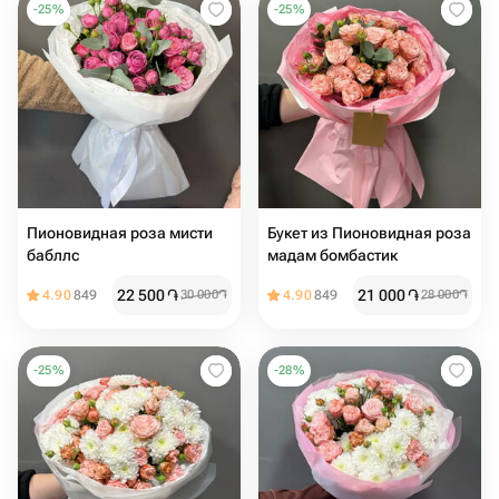
-
25
%
-
25
%
Пионовидная роза мисти
Букет из Пионовидная роза
бабллс️ ️
мадам бомбастик
22 500
֏
21 000
֏
4.90
849
30 000
֏
4.90
849
28 000
֏
-
25
%
-
28
%