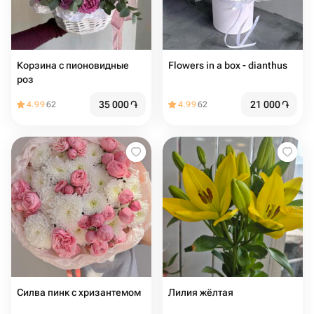
Корзина с пионовидные
Flowers in a box - dianthus
роз
35 000
֏
21 000
֏
4.99
62
4.99
62
Силва пинк с хризантемом
Лилия жёлтая