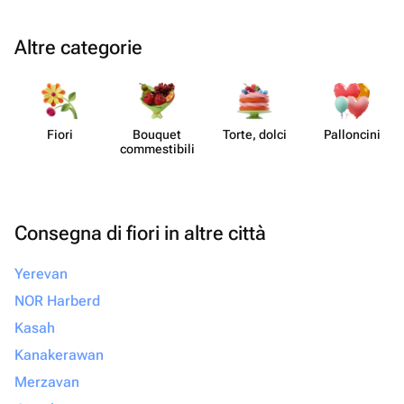
Altre categorie
Fiori
Bouquet
Torte, dolci
Pall​oncini
commes​tibili
Consegna di fiori in altre città
Yerevan
NOR Harberd
Kasah
Kanakerawan
Merzavan