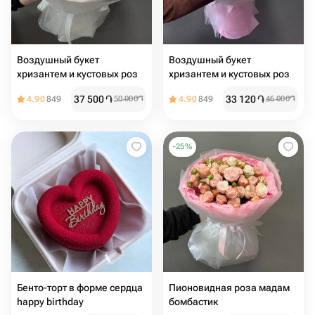
Воздушный букет
Воздушный букет
хризантем и кустовых роз ️
хризантем и кустовых роз
37 500
֏
33 120
֏
4.90
849
50 000
֏
4.90
849
46 000
֏
-
25
%
Бенто-торт в форме сердца
Пионовидная роза мадам
happy birthday
бомбастик ️