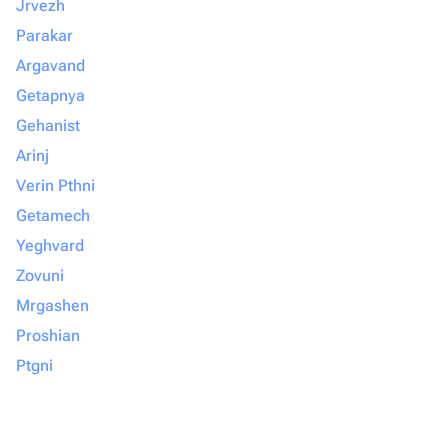
Jrvezh
Parakar
Argavand
Getapnya
Gehanist
Arinj
Verin Pthni
Getamech
Yeghvard
Zovuni
Mrgashen
Proshian
Ptgni