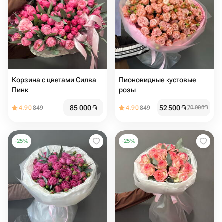
Корзина с цветами Силва
Пионовидные кустовые
Пинк️
розы️️
85 000
֏
52 500
֏
4.90
849
4.90
849
70 000
֏
-
25
%
-
25
%