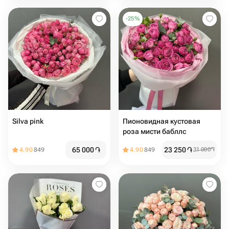
-
25
%
Silva pink️
Пионовидная кустовая
роза️ мисти бабллс️
65 000
֏
23 250
֏
4.90
849
4.90
849
31 000
֏