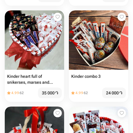
Kinder heart full of
Kinder combo 3
snikerses, marses and
Raffaellos
35 000
֏
24 000
֏
4.99
62
4.99
62