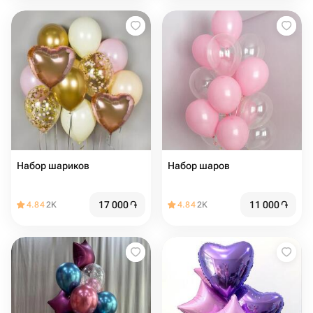
Набор шариков
Набор шаров
17 000
֏
11 000
֏
4.84
2K
4.84
2K