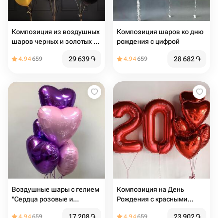
Композиция из воздушных
Композиция шаров ко дню
шаров черных и золотых со
рождения с цифрой
звездами
29 639
֏
28 682
֏
4.94
659
4.94
659
Воздушные шары с гелием
Композиция на День
"Сердца розовые и
Рождения с красными
сиреневые" 5 шт
цифрами и сердцами
17 208
֏
23 902
֏
4.94
659
4.94
659