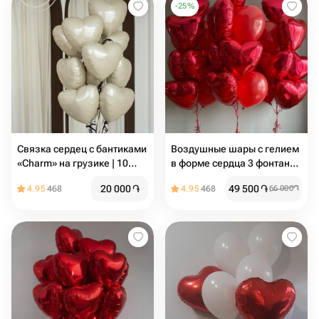
-
25
%
Связка сердец c бантиками
Воздушные шары с гелием
«Charm» на грузике | 10
в форме сердца 3 фонтана
шаров
на грузиках
20 000
֏
49 500
֏
4.95
468
4.95
468
66 000
֏