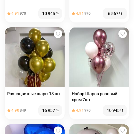
10 945
֏
6 567
֏
4.91
970
4.91
970
Рознацветные шары 13 шт
Набор Шаров розовый
хром 7шт
16 957
֏
10 945
֏
4.90
849
4.91
970