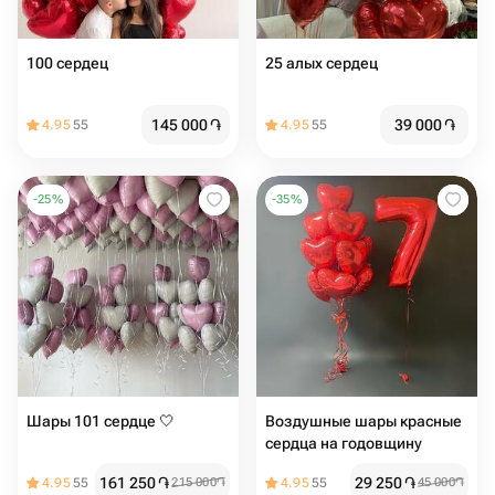
100 сердец
25 алых сердец
145 000
֏
39 000
֏
4.95
55
4.95
55
-
25
%
-
35
%
Шары 101 сердце 🤍
Воздушные шары красные
сердца на годовщину
161 250
֏
29 250
֏
4.95
55
215 000
֏
4.95
55
45 000
֏