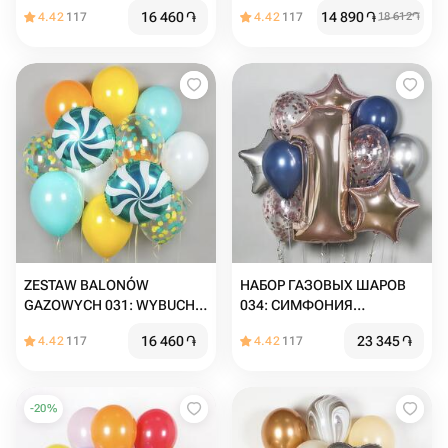
ВЕСЕЛЬЯ
АНСАМБЛЬ
16 460
֏
14 890
֏
4.42
117
4.42
117
18 612
֏
ZESTAW BALONÓW
НАБОР ГАЗОВЫХ ШАРОВ
GAZOWYCH 031: WYBUCH
034: СИМФОНИЯ
ŚWIĄTECZNEJ ZABAWY
ШАРОВЫХ НАСЛАЖДЕНИЙ
16 460
֏
23 345
֏
4.42
117
4.42
117
-
20
%