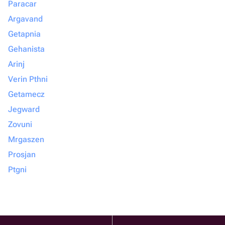
Paracar
Argavand
Getapnia
Gehanista
Arinj
Verin Pthni
Getamecz
Jegward
Zovuni
Mrgaszen
Prosjan
Ptgni