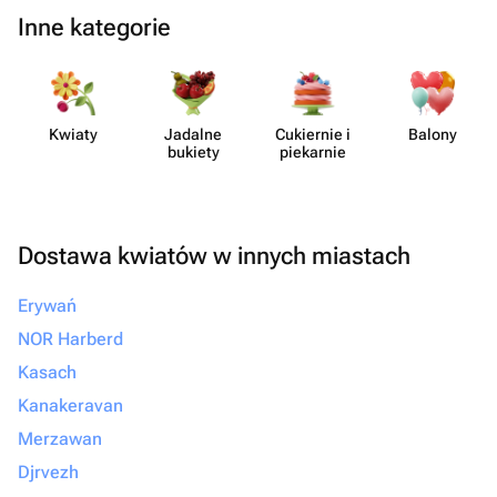
Inne kategorie
Kwiaty
Jadalne
Cukiernie i
Balony
bukiety
piekarnie
Dostawa kwiatów w innych miastach
Erywań
NOR Harberd
Kasach
Kanakeravan
Merzawan
Djrvezh