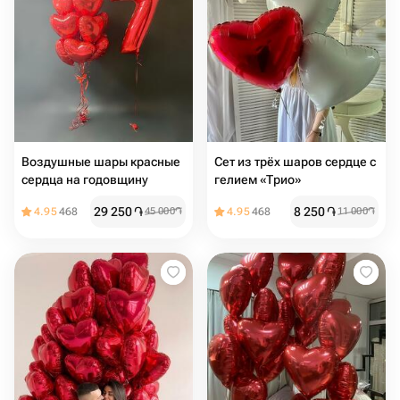
Воздушные шары красные
Сет из трёх шаров сердце с
сердца на годовщину
гелием «Трио»
29 250
֏
8 250
֏
4.95
468
45 000
֏
4.95
468
11 000
֏