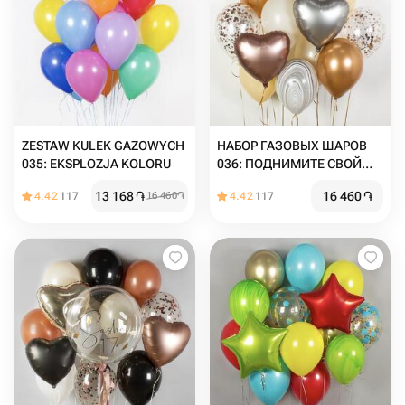
ZESTAW KULEK GAZOWYCH
НАБОР ГАЗОВЫХ ШАРОВ
035: EKSPLOZJA KOLORU
036: ПОДНИМИТЕ СВОЙ
ПРАЗДНИК НА НОВЫЙ
13 168
֏
16 460
֏
4.42
117
16 460
֏
4.42
117
УРОВЕНЬ