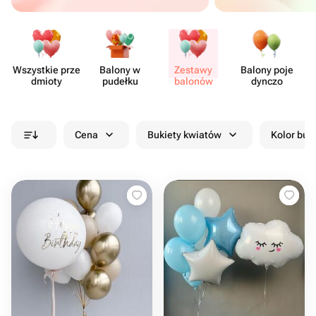
Wszystkie prze​
Balony w
Zestawy
Balony poje​
dmioty
pudełku
balonów
dynczo
Cena
Bukiety kwiatów
Kolor buk