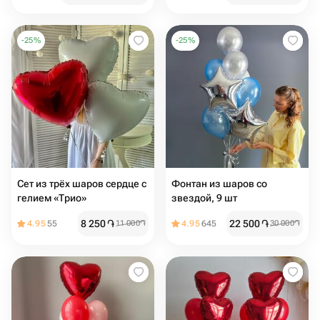
-
25
%
-
25
%
Сет из трёх шаров сердце с
Фонтан из шаров со
гелием «Трио»
звездой, 9 шт
8 250
֏
22 500
֏
4.95
55
11 000
֏
4.95
645
30 000
֏