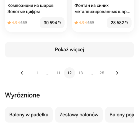
Композиция из шаров
Фонтан из синих
Золотые цифры
металлизированных шаров
с цифрой
30 594
֏
28 682
֏
4.94
659
4.94
659
Pokaż więcej
1
11
12
13
25
...
...
Wyróżnione
Balony w pudełku
Zestawy balonów
Balony poje