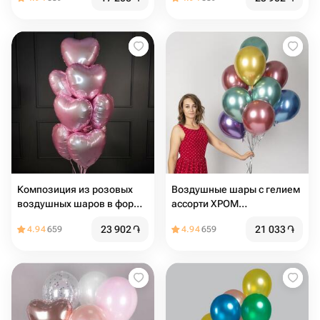
Композиция из розовых
Воздушные шары с гелием
воздушных шаров в форме
ассорти ХРОМ
сердца 10шт
разноцветные
23 902
֏
21 033
֏
4.94
659
4.94
659