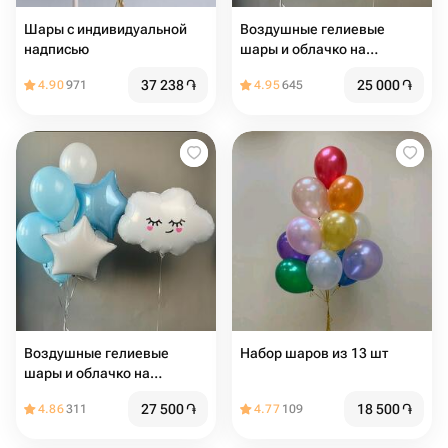
Шары с индивидуальной
Воздушные гелиевые
надписью
шары и облачко на
выписку, на день рождения
37 238
֏
25 000
֏
4.90
971
4.95
645
голубые и белые
Воздушные гелиевые
Набор шаров из 13 шт
шары и облачко на
выписку, на день рождения
27 500
֏
18 500
֏
4.86
311
4.77
109
голубые и белые