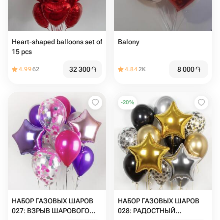
Heart-shaped balloons set of
Balony
15 pcs
32 300
֏
8 000
֏
4.99
62
4.84
2K
-
20
%
НАБОР ГАЗОВЫХ ШАРОВ
НАБОР ГАЗОВЫХ ШАРОВ
027: ВЗРЫВ ШАРОВОГО
028: РАДОСТНЫЙ