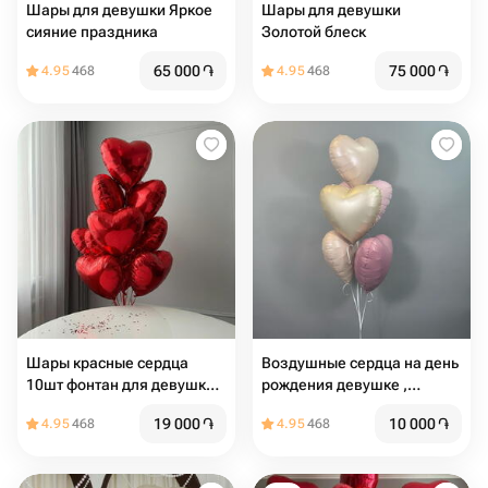
Шары для девушки Яркое
Шары для девушки
сияние праздника
Золотой блеск
65 000
֏
75 000
֏
4.95
468
4.95
468
Шары красные сердца
Воздушные сердца на день
10шт фонтан для девушки
рождения девушке ,
на 14 февраля и 8 марта,
девочке , для мамы , на
19 000
֏
10 000
֏
4.95
468
4.95
468
для мамы
девишник , шары для
влюбленных ,на свадьбу
,шары сердца