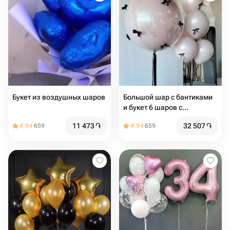
Букет из воздушных шаров
Большой шар с бантиками
и букет 6 шаров с
бантиками
11 473
֏
32 507
֏
4.94
659
4.94
659