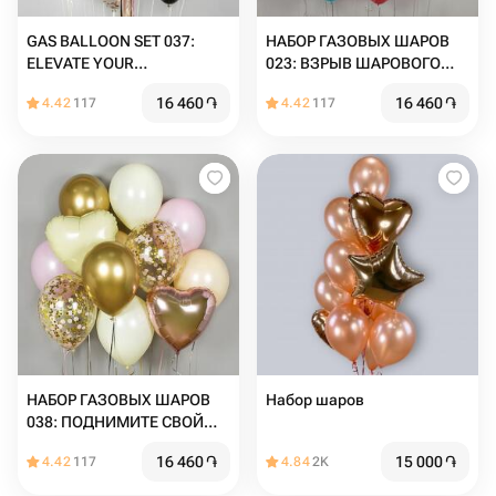
GAS BALLOON SET 037:
НАБОР ГАЗОВЫХ ШАРОВ
ELEVATE YOUR
023: ВЗРЫВ ШАРОВОГО
CELEBRATION
ВЕСЕЛЬЯ
16 460
֏
16 460
֏
4.42
117
4.42
117
НАБОР ГАЗОВЫХ ШАРОВ
Набор шаров
038: ПОДНИМИТЕ СВОЙ
ПРАЗДНИК НА НОВЫЙ
16 460
֏
15 000
֏
4.42
117
4.84
2K
УРОВЕНЬ