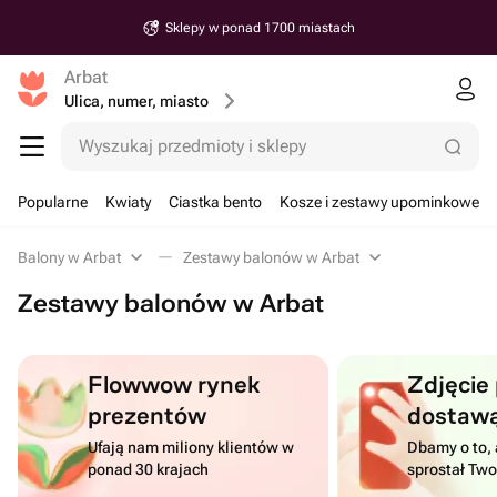
Sklepy w ponad 1700 miastach
Arbat
Ulica, numer, miasto
Wyszukaj przedmioty i sklepy
Popularne
Kwiaty
Ciastka bento
Kosze i zestawy upominkowe
Balony w Arbat
Zestawy balonów w Arbat
Zestawy balonów w Arbat
Flowwow rynek
Zdjęcie
prezentów
dostaw
Ufają nam miliony klientów w
Dbamy o to, 
ponad 30 krajach
sprostał Tw