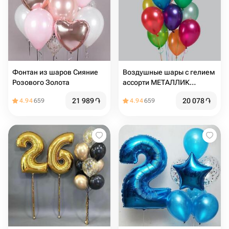
Фонтан из шаров Сияние
Воздушные шары с гелием
Розового Золота
ассорти МЕТАЛЛИК
разноцветные
21 989
֏
20 078
֏
4.94
659
4.94
659