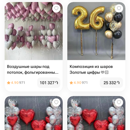
Воздушные шары под
Композиция из шаров
потолок, фольгированные
Золотые цифры 🫶🏻
шарики с гелием в форме
101 327
֏
25 332
֏
4.90
971
4.90
971
сердца