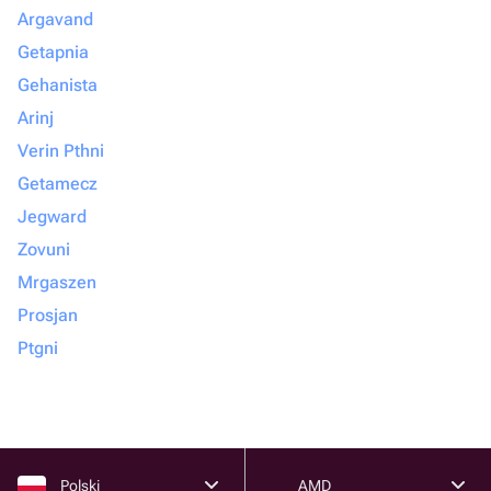
Argavand
Getapnia
Gehanista
Arinj
Verin Pthni
Getamecz
Jegward
Zovuni
Mrgaszen
Prosjan
Ptgni
Polski
AMD