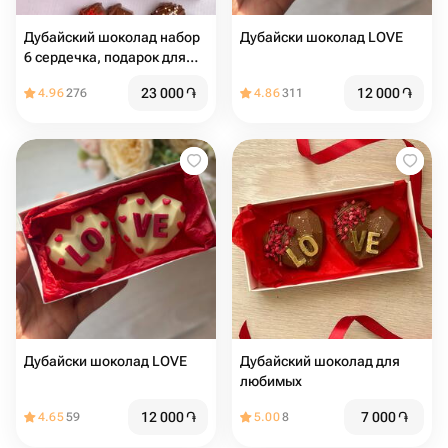
Дубайский шоколад набор
Дубайски шоколад LOVE
6 сердечка, подарок для
девушки
23 000
֏
12 000
֏
4.96
276
4.86
311
Дубайски шоколад LOVE
Дубайский шоколад для
любимых
12 000
֏
7 000
֏
4.65
59
5.00
8