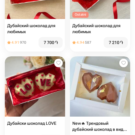
Ostatni
Дубайский шоколад для
Дубайский шоколад для
любимых
любимых
7 700
֏
7 210
֏
4.91
970
4.94
587
Дубайски шоколад LOVE
New🔥 Трендовый
дубайский шоколад в виде