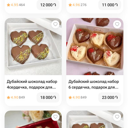
сердца
12 000
֏
11 000
֏
4.95
464
4.96
276
Дубайский шоколад набор
Дубайский шоколад набор
4сердечка, подарок для
6 сердечка, подарок для
девушки
девушки
18 000
֏
23 000
֏
4.90
849
4.90
849