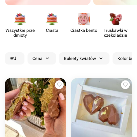
Wszystkie prze​
Ciasta
Ciastka bento
Truskawki w
dmioty
czeko​ladzie
Cena
Bukiety kwiatów
Kolor buk