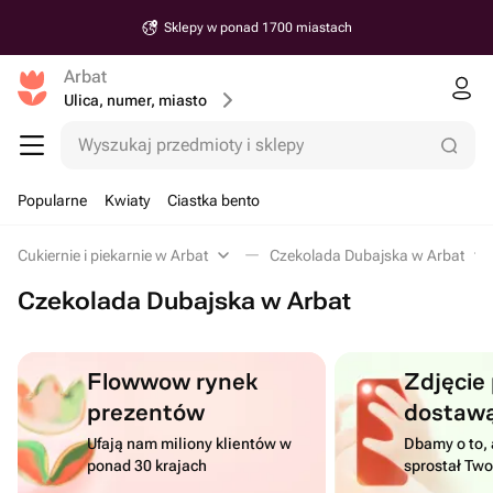
Sklepy w ponad 1700 miastach
Arbat
Ulica, numer, miasto
Wyszukaj przedmioty i sklepy
Popularne
Kwiaty
Ciastka bento
Cukiernie i piekarnie w Arbat
Czekolada Dubajska w Arbat
Czekolada Dubajska w Arbat
Flowwow rynek
Zdjęcie
prezentów
dostaw
Ufają nam miliony klientów w
Dbamy o to, 
ponad 30 krajach
sprostał Tw