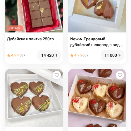
Ostatni
Дубайская плитка 250гр
New🔥 Трендовый
дубайский шоколад в виде
сердца
14 420
֏
11 000
֏
4.94
587
4.95
637