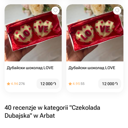
Дубайски шоколад LOVE
Дубайски шоколад LOVE
12 000
֏
12 000
֏
4.96
276
4.95
55
40 recenzje w kategorii "Czekolada
Dubajska" w Arbat