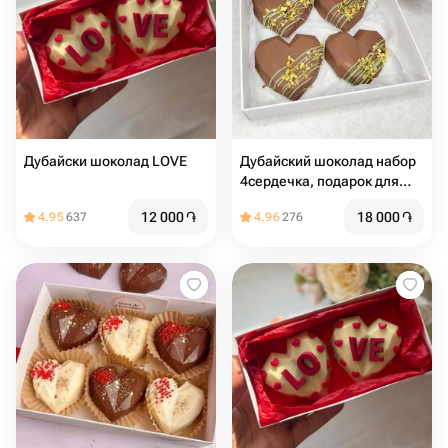
Дубайски шоколад LOVE
Дубайский шоколад набор
4сердечка, подарок для
девушки
12 000
֏
18 000
֏
4.95
637
4.96
276