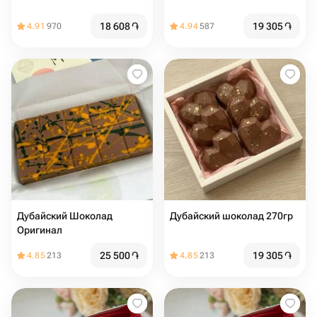
18 608
֏
19 305
֏
4.91
970
4.94
587
Дубайский Шоколад
Дубайский шоколад 270гр
Оригинал
25 500
֏
19 305
֏
4.85
213
4.85
213