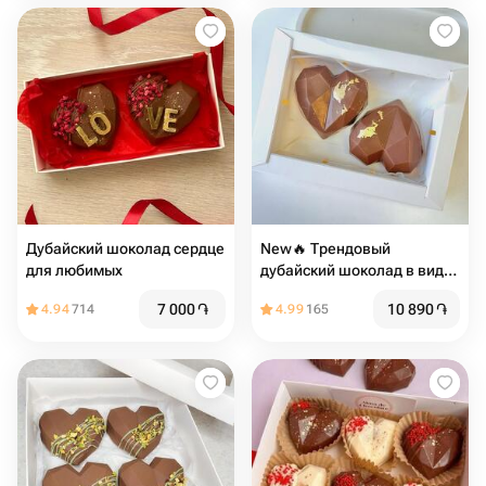
Дубайский шоколад сердце
New🔥 Трендовый
для любимых
дубайский шоколад в виде
сердца
7 000
֏
10 890
֏
4.94
714
4.99
165