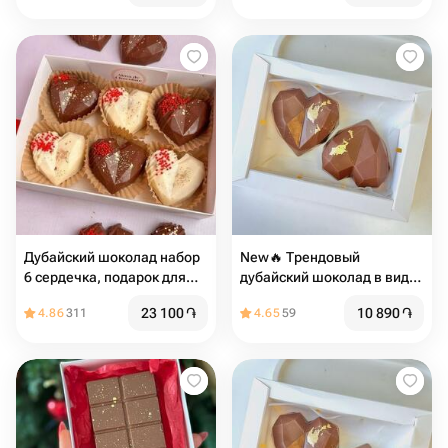
Дубайский шоколад набор
New🔥 Трендовый
6 сердечка, подарок для
дубайский шоколад в виде
девушки
сердца
23 100
֏
10 890
֏
4.86
311
4.65
59