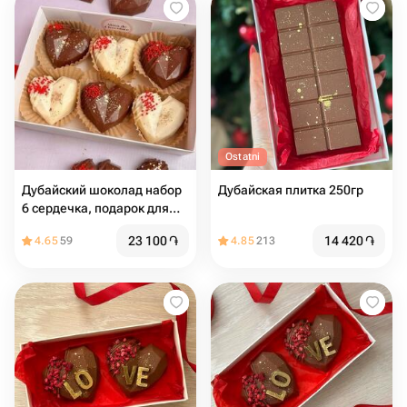
Ostatni
Дубайский шоколад набор
Дубайская плитка 250гр
6 сердечка, подарок для
девушки
23 100
֏
14 420
֏
4.65
59
4.85
213