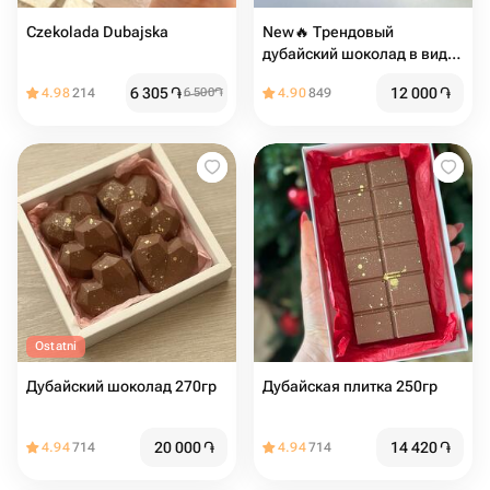
Czekolada Dubajska
New🔥 Трендовый
дубайский шоколад в виде
сердца
6 305
֏
12 000
֏
4.98
214
6 500
֏
4.90
849
Ostatni
Дубайский шоколад 270гр
Дубайская плитка 250гр
20 000
֏
14 420
֏
4.94
714
4.94
714