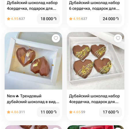
Дубайский шоколад набор
Дубайский шоколад набор
4сердечка, подарок для
6 сердечка, подарок для
девушки
девушки
18 000
֏
24 000
֏
4.95
637
4.95
637
New🔥 Трендовый
Дубайский шоколад набор
дубайский шоколад в виде
4сердечка, подарок для
сердца
девушки
11 000
֏
17 600
֏
4.86
311
4.65
59