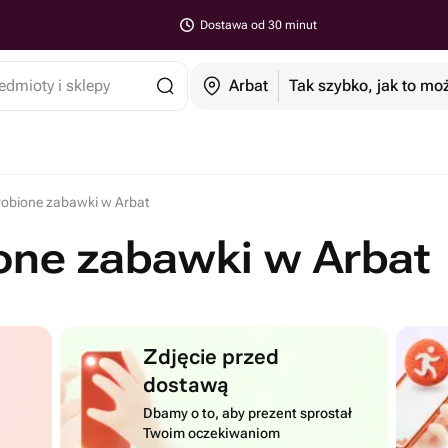
Dostawa od 30 minut
edmioty i sklepy
Arbat
Tak szybko, jak to mo
robione zabawki w Arbat
one zabawki w Arbat
Zdjęcie przed
dostawą
Dbamy o to, aby prezent sprostał
Twoim oczekiwaniom