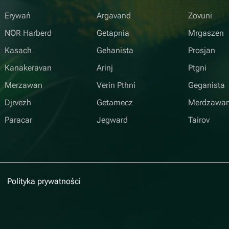
Erywań
Argavand
Zovuni
NOR Harberd
Getapnia
Mrgaszen
Kasach
Gehanista
Prosjan
Kanakeravan
Arinj
Ptgni
Merzawan
Verin Pthni
Geganista
Djrvezh
Getamecz
Merdzawa
Paracar
Jegward
Tairov
Polityka prywatności