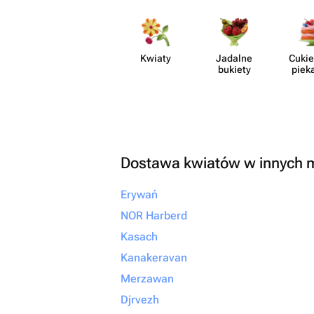
незабываемым. От всей души
рекомендую! Если вы х
своим близким не прос
настоящие эмоции и б
Kwiaty
Jadalne
Cukie
что всё будет выполне
bukiety
piek
безупречно, смело об
сюда. Вы точно не пож
Dostawa kwiatów w innych 
Erywań
NOR Harberd
Kasach
Kanakeravan
Merzawan
Djrvezh