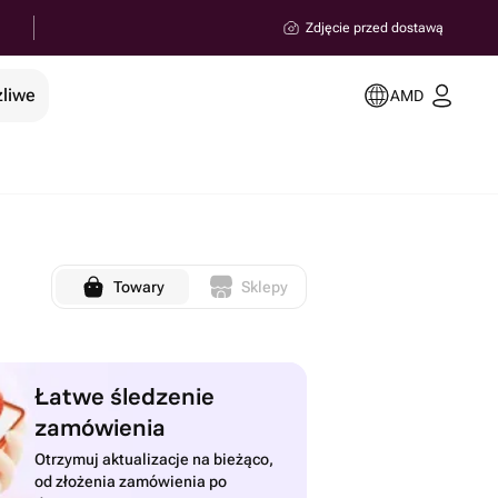
Zdjęcie przed dostawą
żliwe
AMD
Towary
Sklepy
Łatwe śledzenie
zamówienia
Otrzymuj aktualizacje na bieżąco,
od złożenia zamówienia po