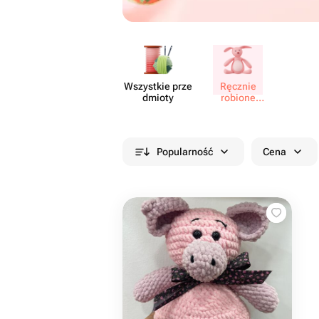
Wszystkie prze​
Ręcznie
dmioty
robione
zabawki
Popularność
Cena