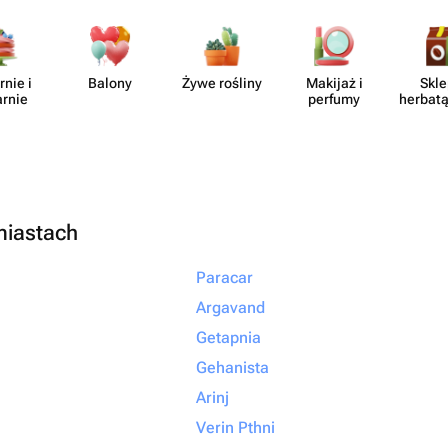
отите подарить
то подарок, а
ыть уверенными,
rnie i
Balony
Żywe rośliny
Makijaż i
Skle
но с любовью и
arnie
perfumy
herbatą
ращайтесь именно
алеете!
miastach
Paracar
Argavand
Getapnia
Gehanista
Arinj
Verin Pthni