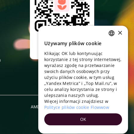
×
Skieruj aparat,
pobierz aplikację
Używamy plików cookie
RUSSIAN
Klikając OK lub kontynuując
ENGLISH
korzystanie z tej strony internetowej,
n
UKRAINIAN
wyrażasz zgodę na przetwarzanie
swoich danych osobowych przy
PORTUGUESE
użyciu plików cookie, w tym usług
„Yandex Metrica” i „Top Mail.ru”, w
SPANISH
celu analizy korzystania ze strony i
ulepszania naszych usług.
HUNGARIAN
Więcej informacji znajdziesz w
ITALIAN
AMD
Polityce plików cookie Flowwow
Polski
FRENCH
OK
TURKISH