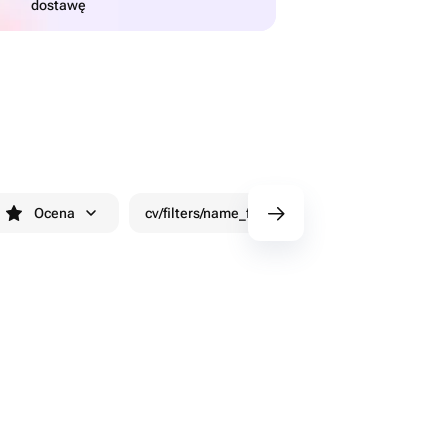
dostawę
Ocena
cv/filters/name_fast_delivery
Rabaty