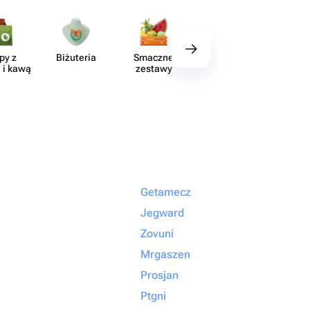
py z
Biżuteria
Smaczne
Wystrój
Akce
 i kawą
zestawy
Getamecz
Jegward
Zovuni
Mrgaszen
Prosjan
Ptgni