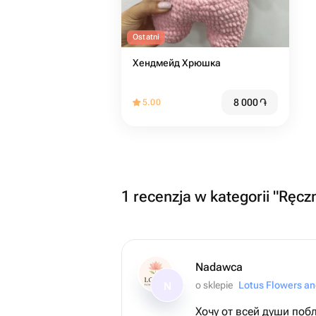
Ostatni
Хендмейд Хрюшка
8 000
֏
5.00
1 recenzja w kategorii "Ręcz
Nadawca
o sklepie
Lotus Flowers an
N
Хочу от всей души поб