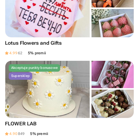
Lotus Flowers and Gifts
4.99
62
5% premii
Akceptuje punkty bonusowe
Supersklep
FLOWER LAB
4.90
849
5% premii