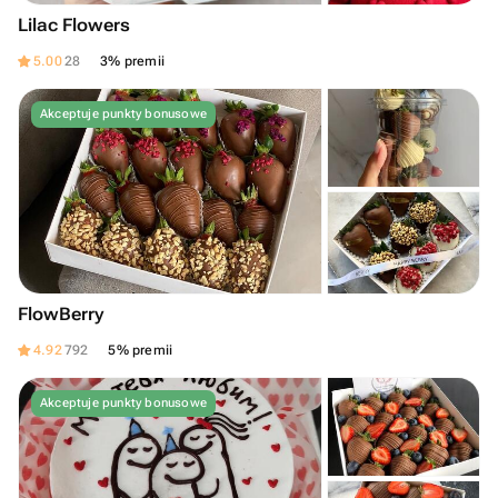
Lilac Flowers
5.00
28
3% premii
Akceptuje punkty bonusowe
FlowBerry
4.92
792
5% premii
Akceptuje punkty bonusowe