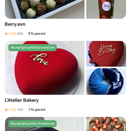
Berry.evn
4.86
460
5% premii
Akceptuje punkty bonusowe
L’Atelier Bakery
4.95
163
1% premii
Akceptuje punkty bonusowe