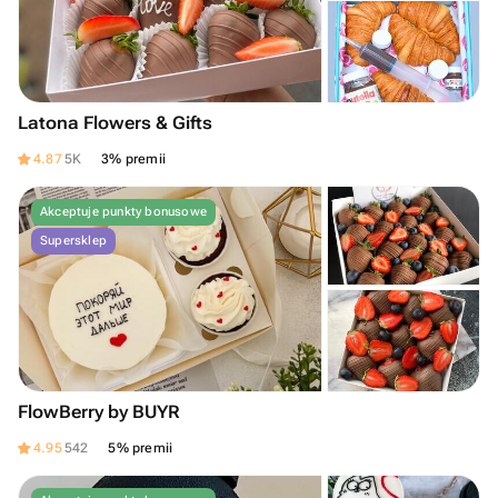
Latona Flowers & Gifts
4.87
5K
3% premii
Akceptuje punkty bonusowe
Supersklep
FlowBerry by BUYR
4.95
542
5% premii