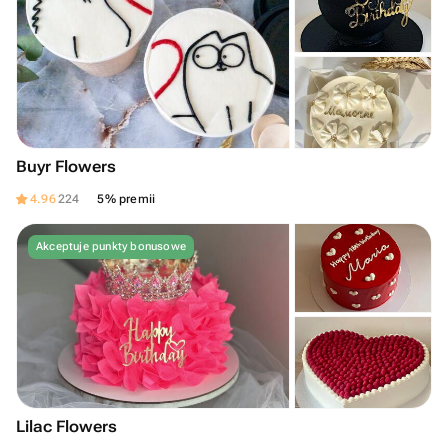
Buyr Flowers
4.96
224
5% premii
Akceptuje punkty bonusowe
Lilac Flowers