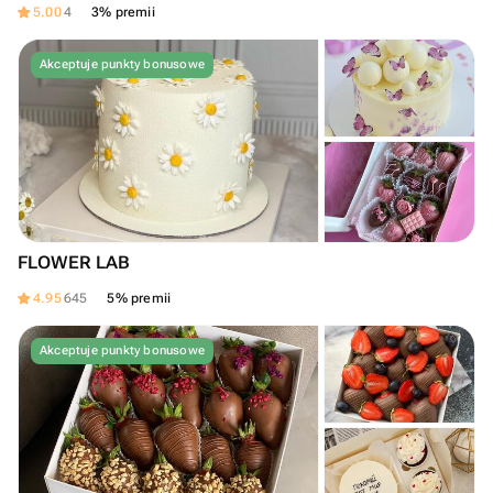
5.00
4
3% premii
Akceptuje punkty bonusowe
FLOWER LAB
4.95
645
5% premii
Akceptuje punkty bonusowe