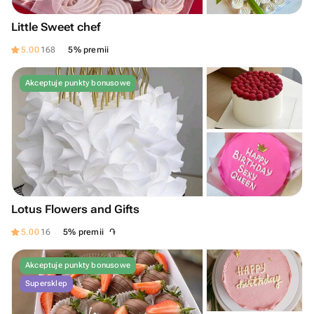
Little Sweet chef
5.00
168
5% premii
Akceptuje punkty bonusowe
Lotus Flowers and Gifts
֏
5.00
16
5% premii
Akceptuje punkty bonusowe
Supersklep