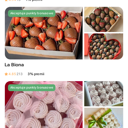
Akceptuje punkty bonusowe
La Biona
4.85
213
3% premii
Akceptuje punkty bonusowe