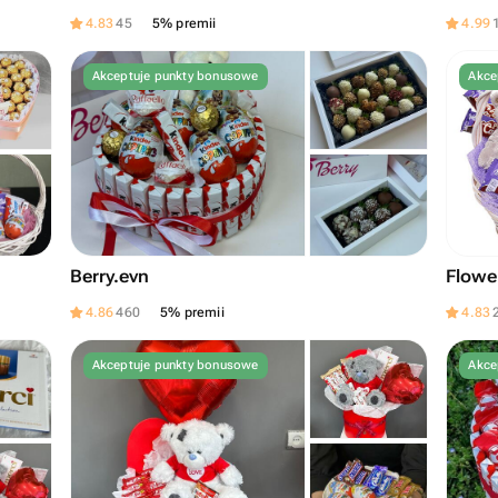
4.83
45
5% premii
4.99
Akceptuje punkty bonusowe
Akce
Berry.evn
Flowe
4.86
460
5% premii
4.83
Akceptuje punkty bonusowe
Akce