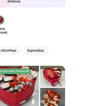
dostawę
sne
smaki
e WowPass
Supersklep
ptuje punkty bonusowe