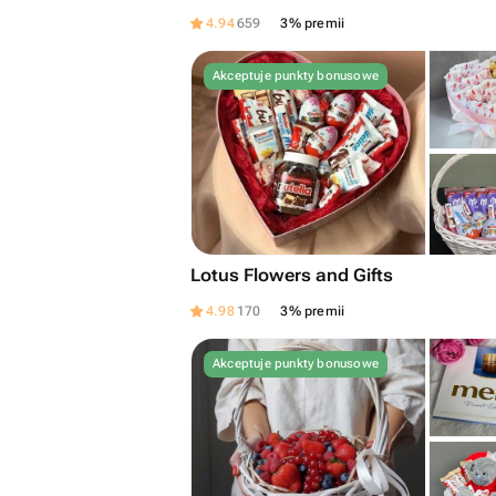
4.94
659
3% premii
Akceptuje punkty bonusowe
Lotus Flowers and Gifts
4.98
170
3% premii
Akceptuje punkty bonusowe