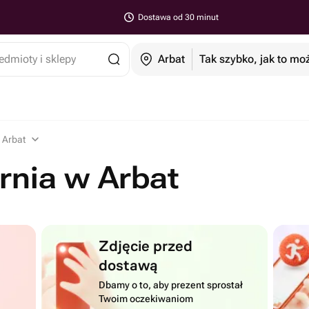
Dostawa od 30 minut
edmioty i sklepy
Arbat
Tak szybko, jak to mo
 Arbat
rnia w Arbat
Zdjęcie przed
dostawą
Dbamy o to, aby prezent sprostał
Twoim oczekiwaniom