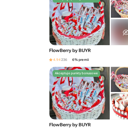
FlowBerry by BUYR
4.94
236
6% premii
Akceptuje punkty bonusowe
FlowBerry by BUYR