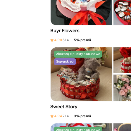
Buyr Flowers
4.90
514
5% premii
Akceptuje punkty bonusowe
Supersklep
Sweet Story
4.94
714
3% premii
Akceptuje punkty bonusowe