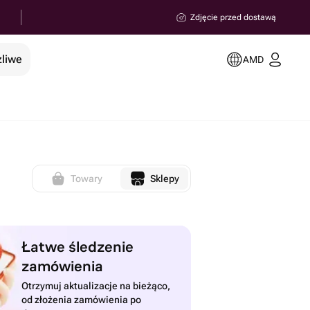
Zdjęcie przed dostawą
żliwe
AMD
Towary
Sklepy
Łatwe śledzenie
zamówienia
Otrzymuj aktualizacje na bieżąco,
od złożenia zamówienia po