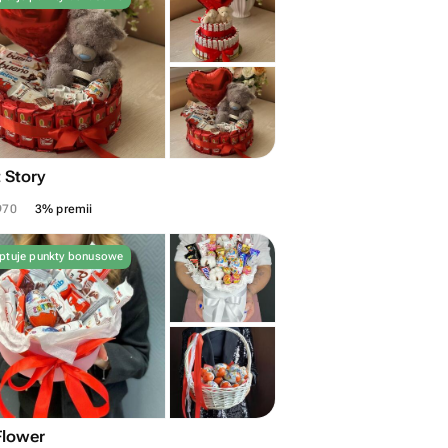
 Story
970
3% premii
ptuje punkty bonusowe
Flower