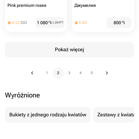
Pink premium rosee
Джумелия
1 080
֏
800
֏
4.52
203
1 800
֏
5.00
Pokaż więcej
1
2
3
4
5
Wyróżnione
Bukiety z jednego rodzaju kwiatów
Zestawy z kwiatam