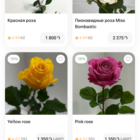
Красная роза
Пионавидные роза Miss
Bombastic
1 800
֏
2 375
֏
4.99
62
4.99
62
-
10
%
-
10
%
Yellow rose
Pink rose
1 350
֏
1 350
֏
4.52
203
1 500
֏
4.52
203
1 500
֏