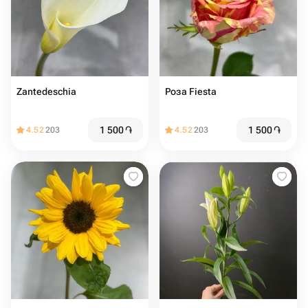
Zantedeschia
Роза Fiesta
1 500
֏
1 500
֏
4.52
203
4.52
203