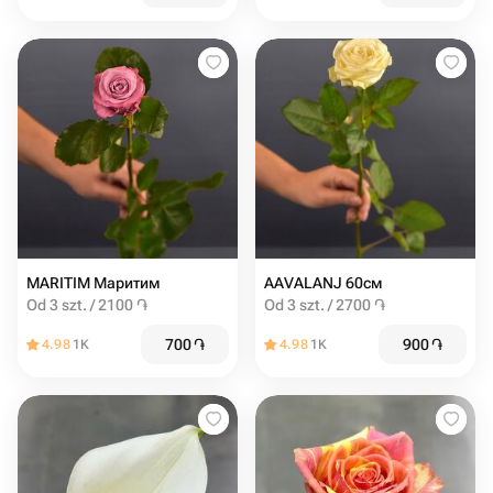
MARITIM Маритим
AAVALANJ 60см
Od 3 szt. / 2100 ֏
Od 3 szt. / 2700 ֏
700
֏
900
֏
4.98
1K
4.98
1K