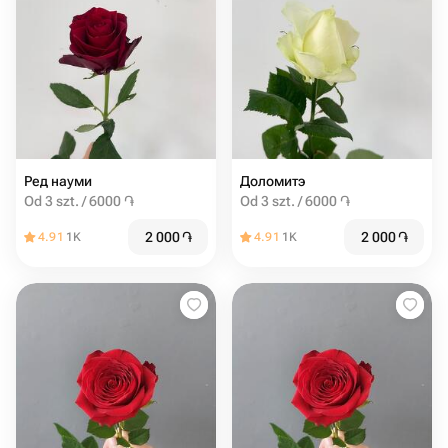
Ред науми
Доломитэ
Od 3 szt. / 6000 ֏
Od 3 szt. / 6000 ֏
2 000
֏
2 000
֏
4.91
1K
4.91
1K