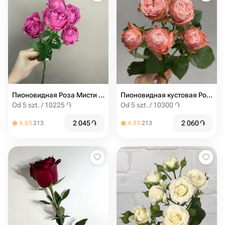
Пионовидная Роза Мисти баблс от 5шт
Пионовидная кустовая Роза Madam Bombastic штучно (от 5 шт)
Od 5 szt. / 10225 ֏
Od 5 szt. / 10300 ֏
2 045
֏
2 060
֏
4.85
213
4.85
213