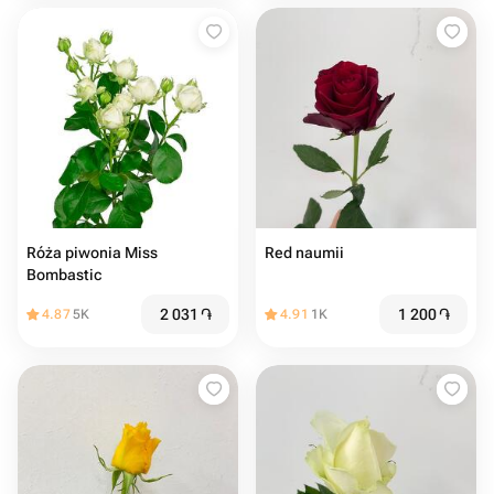
Róża piwonia Miss
Red naumii
Bombastic
2 031
֏
1 200
֏
4.87
5K
4.91
1K