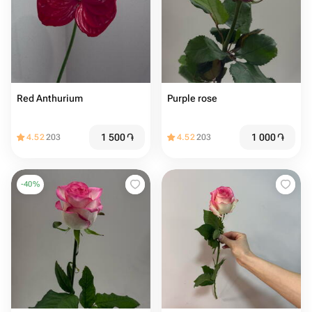
Red Anthurium
Purple rose
1 500
֏
1 000
֏
4.52
203
4.52
203
-
40
%