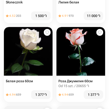
Słonecznik
Лилия белая
1 500
֏
11 000
֏
4.52
203
4.91
970
Белая роза 60см
Роза Джумилия 60см
Od 15 szt. / 20655 ֏
1 377
֏
1 377
֏
4.94
659
4.94
659