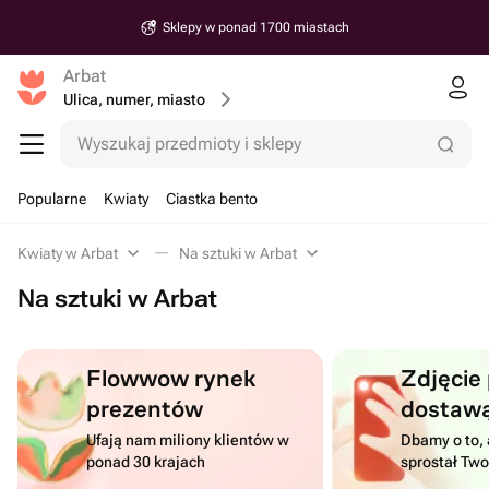
Sklepy w ponad 1700 miastach
Arbat
Ulica, numer, miasto
Wyszukaj przedmioty i sklepy
Popularne
Kwiaty
Ciastka bento
Kwiaty w Arbat
Na sztuki w Arbat
Na sztuki w Arbat
Flowwow rynek
Zdjęcie
prezentów
dostaw
Ufają nam miliony klientów w
Dbamy o to, 
ponad 30 krajach
sprostał Tw