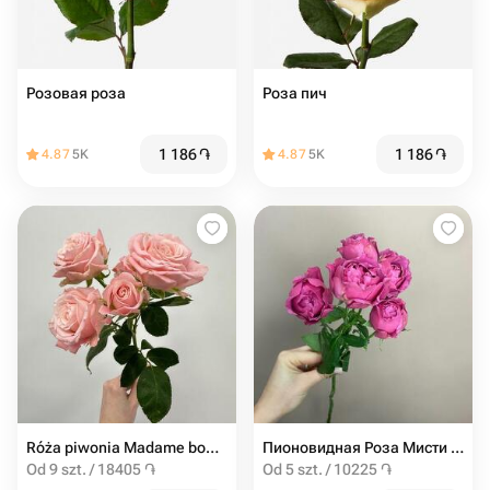
Розовая роза
Роза пич
1 186
֏
1 186
֏
4.87
5K
4.87
5K
Róża piwonia Madame bombastic od 9SZT
Пионовидная Роза Мисти баблс от 5шт
Od 9 szt. / 18405 ֏
Od 5 szt. / 10225 ֏