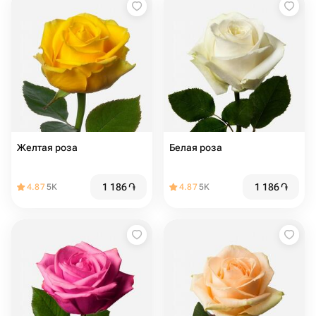
Желтая роза
Белая роза
1 186
֏
1 186
֏
4.87
5K
4.87
5K