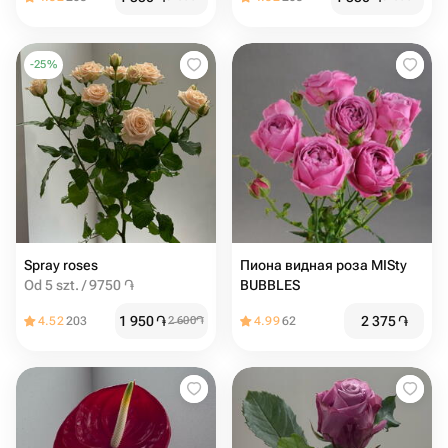
-
25
%
Spray roses
Пиона видная роза MISty
Od 5 szt. / 9750 ֏
BUBBLES
1 950
֏
2 375
֏
4.52
203
2 600
֏
4.99
62