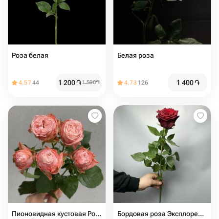
Роза белая
Белая роза
1 200
֏
1 400
֏
4.57
44
1 500
֏
4.73
126
Пионовидная кустовая Роза Madam Bombastic штучно (от 5 шт)
Бордовая роза Эксплорер 60 см