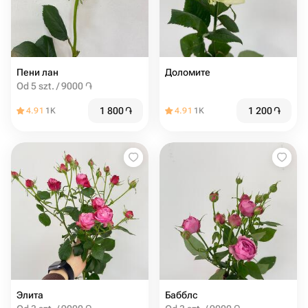
Пени лан
Доломите
Od 5 szt. / 9000 ֏
1 800
֏
1 200
֏
4.91
1K
4.91
1K
Элита
Бабблс