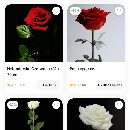
-
20
%
Holenderska Czerwona róża
Роза красная
70cm
1 400
֏
1 200
֏
4.73
126
4.57
44
1 500
֏
-
20
%