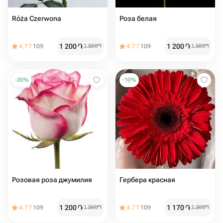
Róża Czerwona
Роза белая
1 200
֏
1 200
֏
4.77
109
1 500
֏
4.77
109
1 500
֏
-
20
%
-
10
%
Розовая роза джумилия
Гербера красная
1 200
֏
1 170
֏
4.77
109
1 500
֏
4.77
109
1 300
֏