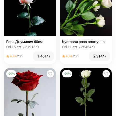
Роза Джумилия 60см
Кустовая роза поштучно
Od 15 szt. / 21915 ֏
Od 11 szt. / 25454 ֏
1 461
֏
2 314
֏
4.94
236
4.94
236
-
20
%
-
20
%