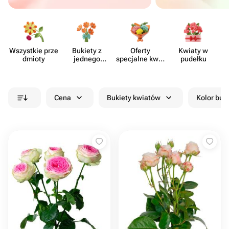
Wszystkie prze​
Bukiety z
Oferty
Kwiaty w
dmioty
jednego
specjalne kwia​
pudełku
rodzaju
ciarni
kwiatów
Cena
Bukiety kwiatów
Kolor buk