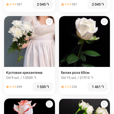
2 045
֏
2 045
֏
4.94
587
4.94
587
Кустовая хризантема
Белая роза 60см
Od 9 szt. / 13500 ֏
Od 15 szt. / 21915 ֏
1 500
֏
1 461
֏
4.90
849
4.94
236