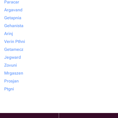
Paracar
Argavand
Getapnia
Gehanista
Arinj
Verin Pthni
Getamecz
Jegward
Zovuni
Mrgaszen
Prosjan
Ptgni