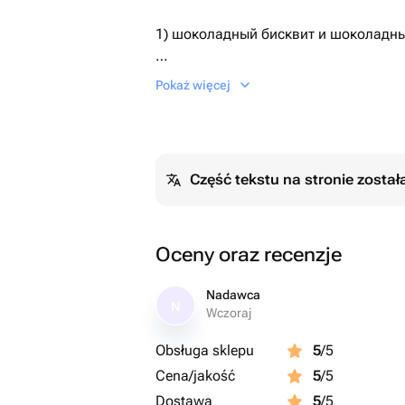
1) шоколадный бисквит и шоколадн
2) ванильный бисквит, ванильный кр
Pokaż więcej
По умолчанию поставляется первый 
Необходимый Вариант можно указат
Część tekstu na stronie zosta
сообщением.
Дизайн также можно обговорить пос
Oceny oraz recenzje
Nadawca
N
Wczoraj
Obsługa sklepu
5
/5
Cena/jakość
5
/5
Dostawa
5
/5