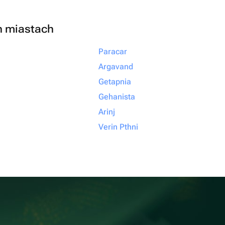
h miastach
Paracar
Argavand
Getapnia
Gehanista
Arinj
Verin Pthni