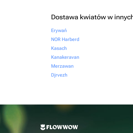
Dostawa kwiatów w innyc
Erywań
NOR Harberd
Kasach
Kanakeravan
Merzawan
Djrvezh