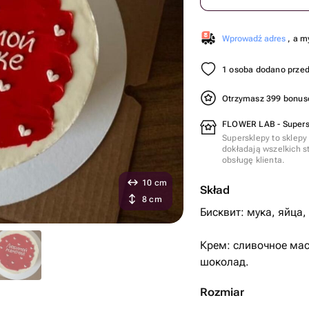
Wprowadź adres
, a m
1 osoba dodano przed
Otrzymasz 399 bonu
FLOWER LAB - Supers
Supersklepy to sklepy
dokładają wszelkich s
obsługę klienta.
10 cm
Skład
8 cm
Бисквит: мука, яйца,
Крем: сливочное мас
шоколад.
Rozmiar