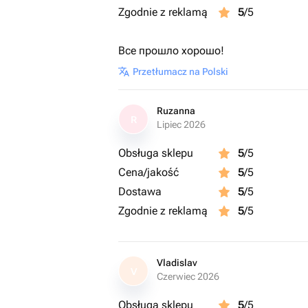
Zgodnie z reklamą
5
/5
Все прошло хорошо!
Przetłumacz na Polski
Ruzanna
R
Lipiec 2026
Obsługa sklepu
5
/5
Cena/jakość
5
/5
Dostawa
5
/5
Zgodnie z reklamą
5
/5
Vladislav
V
Czerwiec 2026
Obsługa sklepu
5
/5