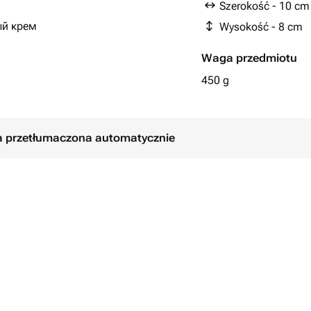
Szerokość - 10 cm
ый крем
Wysokość - 8 cm
Waga przedmiotu
ем.
450 g
вариант.
ь комментарием при заказе, либо
ła przetłumaczona automatycznie
ле оформления заказа.