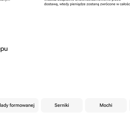
dostawą, wtedy pieniądze zostaną zwrócone w całośc
epu
olady formowanej
Serniki
Mochi