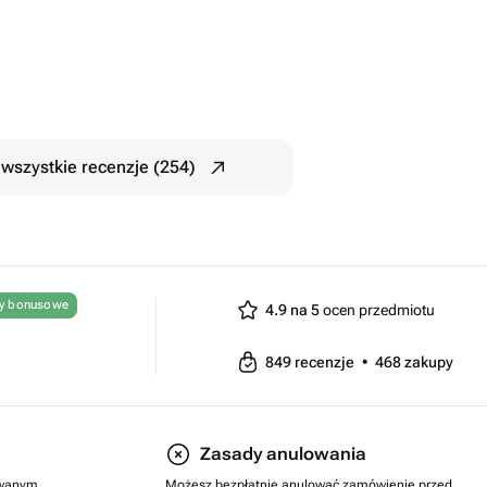
wszystkie recenzje (254)
ty bonusowe
4.9 na 5
ocen przedmiotu
849
recenzje
•
468
zakupy
Zasady anulowania
rowanym
Możesz bezpłatnie anulować zamówienie przed