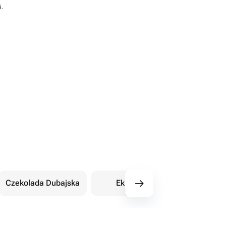
i.
Czekolada Dubajska
Eklery
Orientalne sł