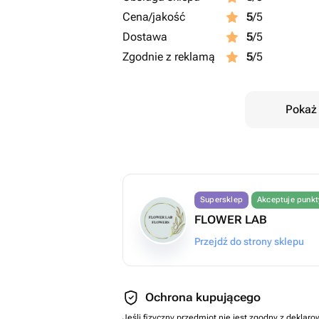
Cena/jakość
5
/5
Dostawa
5
/5
Zgodnie z reklamą
5
/5
Pokaż 
Supersklep
Akceptuje punk
FLOWER LAB
Przejdź do strony sklepu
Ochrona kupującego
Jeśli fizyczny przedmiot nie jest zgodny z dekla