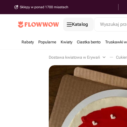
Sklepy w ponad 1700 miastach
Katalog
Wyszukaj prz
Rabaty
Popularne
Kwiaty
Ciastka bento
Truskawki w
Dostawa kwiatowa w Erywań
Cukier