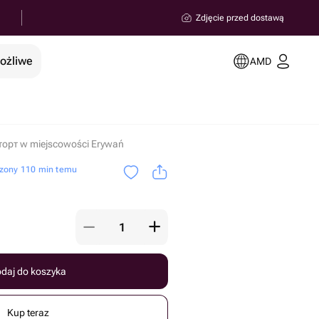
Zdjęcie przed dostawą
możliwe
AMD
торт w miejscowości Erywań
zony 110 min temu
daj do koszyka
Kup teraz