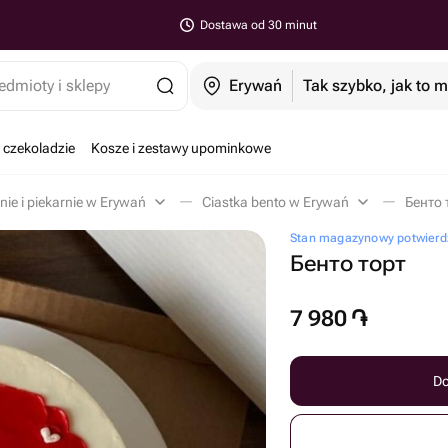
Dostawa od 30 minut
edmioty i sklepy
Erywań
Tak szybko, jak to 
 czekoladzie
Kosze i zestawy upominkowe
nie i piekarnie w Erywań
Ciastka bento w Erywań
Бенто 
Stan magazynowy potwierd
Бенто торт
7 980
֏
Do