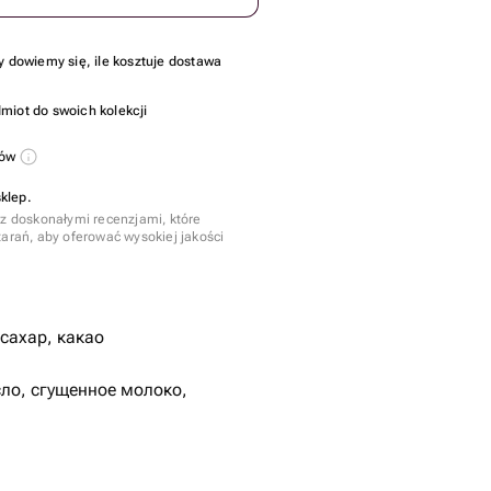
y dowiemy się, ile kosztuje dostawa
miot do swoich kolekcji
sów
klep.
 z doskonałymi recenzjami, które
tarań, aby oferować wysokiej jakości
 сахар, какао
ло, сгущенное молоко,