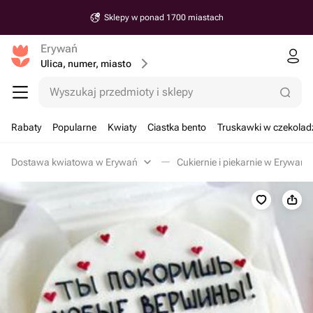
Sklepy w ponad 1700 miastach
Erywań
Ulica, numer, miasto
Wyszukaj przedmioty i sklepy
Rabaty
Popularne
Kwiaty
Ciastka bento
Truskawki w czekolad
Dostawa kwiatowa w Erywań
Cukiernie i piekarnie w Erywań