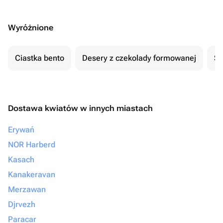
Wyróżnione
Ciastka bento
Desery z czekolady formowanej
Se
Dostawa kwiatów w innych miastach
Erywań
NOR Harberd
Kasach
Kanakeravan
Merzawan
Djrvezh
Paracar