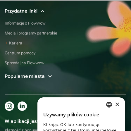
Przydatne linki
Informacje o Flowwow
Media i programy partnerskie
Kariera
Centrum pomocy
Sprzedaj na Flowwow
Popularne miasta
×
Używamy plików cookie
RUSSIAN
W aplikacji jest to jeszcze wygodniejsze!
Klikając OK lub kontynuując
ENGLISH
korzystanie z tej strony internetowej,
Płatność z bonusami, samodzielna dostawa, wygodny czat z