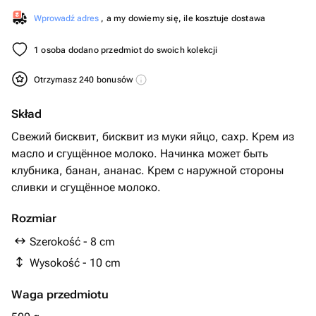
Wprowadź adres
, a my dowiemy się, ile kosztuje dostawa
1 osoba dodano przedmiot do swoich kolekcji
Otrzymasz 240 bonusów
Skład
Свежий бисквит, бисквит из муки яйцо, сахр. Крем из
масло и сгущённое молоко. Начинка может быть
клубника, банан, ананас. Крем с наружной стороны
Rozmiar
Szerokość - 8 cm
Wysokość - 10 cm
Waga przedmiotu