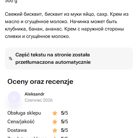
500 g
Свежий бисквит, бисквит из муки яйцо, сахр. Крем из
масло и сгущённое молоко. Начинка может быть
клубника, банан, ананас. Крем с наружной стороны
сливки и сгущённое молоко.
Część tekstu na stronie została
przetłumaczona automatycznie
Oceny oraz recenzje
Aleksandr
A
Czerwiec 2026
Obsługa sklepu
5
/5
Cena/jakość
5
/5
Dostawa
5
/5