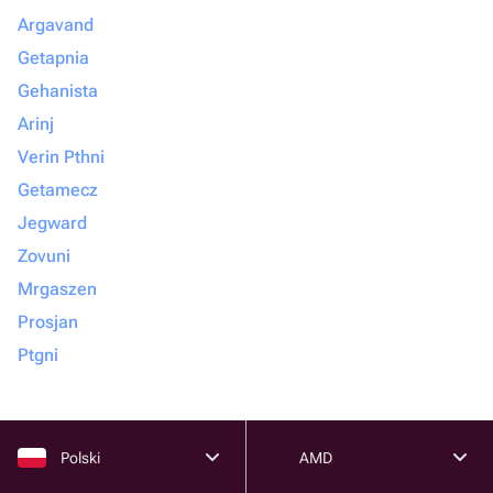
Argavand
Getapnia
Gehanista
Arinj
Verin Pthni
Getamecz
Jegward
Zovuni
Mrgaszen
Prosjan
Ptgni
Polski
AMD